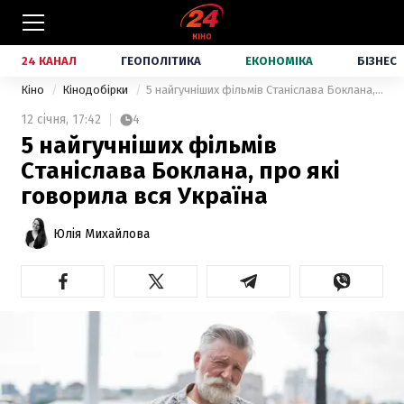
24 КАНАЛ
ГЕОПОЛІТИКА
ЕКОНОМІКА
БІЗНЕС
Кіно
Кінодобірки
5 найгучніших фільмів Станіслава Боклана, про які говорила вся Україна
12 січня,
17:42
4
5 найгучніших фільмів
Станіслава Боклана, про які
говорила вся Україна
Юлія Михайлова