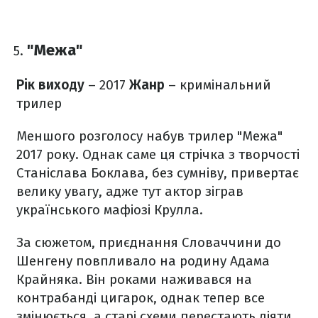
"Межа"
Рік виходу
– 2017
Жанр
– кримінальний
трилер
Меншого розголосу набув трилер "Межа"
2017 року. Однак саме ця стрічка з творчості
Станіслава Боклава, без сумніву, привертає
велику увагу, адже тут актор зіграв
українського мафіозі Крулла.
За сюжетом, приєднання Словаччини до
Шенгену повпливало на родину Адама
Крайняка. Він роками наживався на
контрабанді цигарок, однак тепер все
змінюється, а старі схеми перестають діяти.