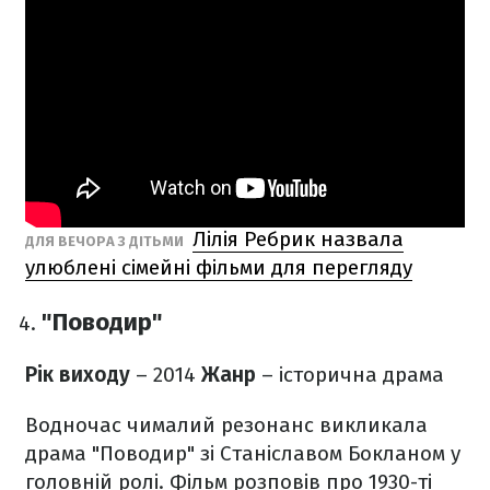
Лілія Ребрик назвала
ДЛЯ ВЕЧОРА З ДІТЬМИ
улюблені сімейні фільми для перегляду
"Поводир"
Рік виходу
– 2014
Жанр
– історична драма
Водночас чималий резонанс викликала
драма "Поводир" зі Станіславом Бокланом у
головній ролі. Фільм розповів про 1930-ті