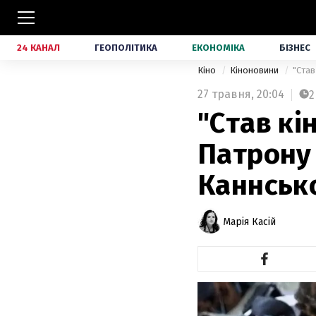
24 КАНАЛ
ГЕОПОЛІТИКА
ЕКОНОМІКА
БІЗНЕС
Кіно
Кіноновини
"Став
27 травня,
20:04
2
"Став кі
Патрону
Каннськ
Марія Касій