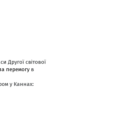
си Другої світової
ла перемогу
в
фом у Каннах: