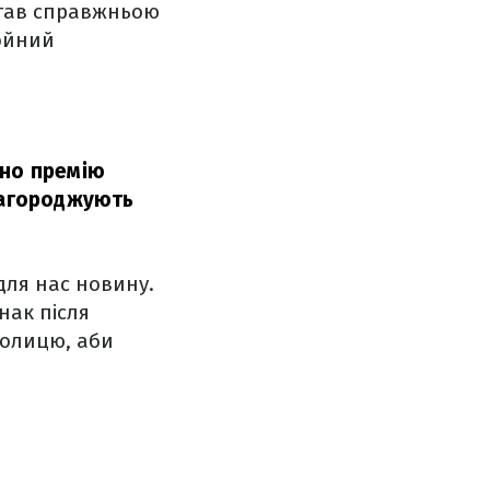
став справжньою
тойний
ено премію
 нагороджують
для нас новину.
нак після
столицю, аби