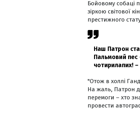
Бойовому собаці 
зіркою світової к
престижного стату
Наш Патрон ста
Пальмовий пес 
чотирилапих!
– 
"Отож в холлі Ган
На жаль, Патрон д
перемоги – хто зн
провести автограф