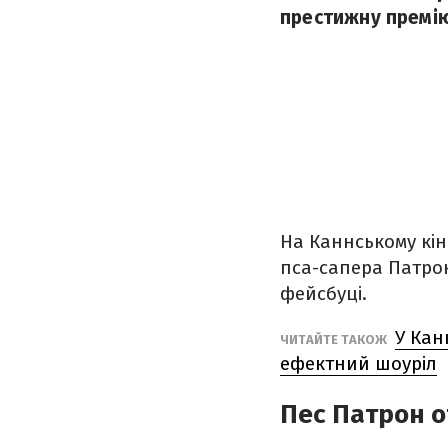
престижну премію
На Каннському кін
пса-сапера Патрон
фейсбуці.
У Кан
ЧИТАЙТЕ ТАКОЖ
ефектний шоуріл
Пес Патрон о