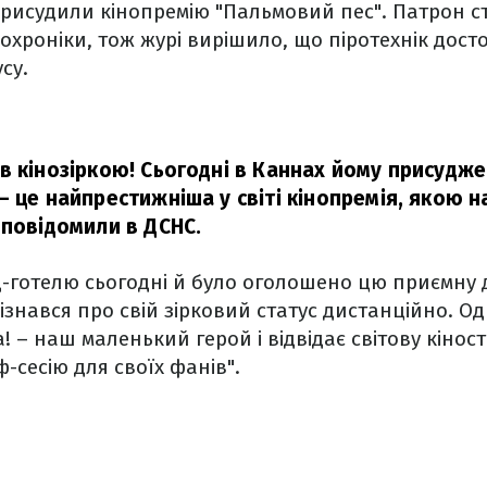
присудили кінопремію "Пальмовий пес". Патрон 
інохроніки, тож журі вирішило, що піротехнік дос
су.
в кінозіркою! Сьогодні в Каннах йому присудж
– це найпрестижніша у світі кінопремія, якою
повідомили в ДСНС.
д-готелю сьогодні й було оголошено цю приємну 
ізнався про свій зірковий статус дистанційно. Од
а! – наш маленький герой і відвідає світову кіно
-сесію для своїх фанів".