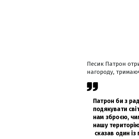
Песик Патрон отри
нагороду, тримаю
Патрон би з рад
подякувати світ
нам зброєю, чи
нашу територію
сказав один із 