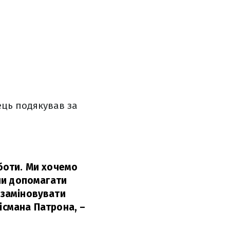
ець подякував за
оботи. Ми хочемо
 чи допомагати
 заміновувати
лісмана Патрона,
–