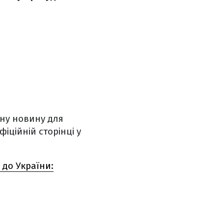
мну новину для
іційній сторінці у
 до України: