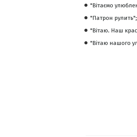
"Вітаємо улюбле
"Патрон рулить";
"Вітаю. Наш кра
"Вітаю нашого у