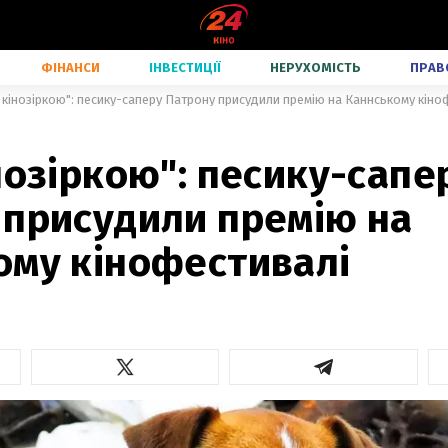
ФІНАНСИ
ІНВЕСТИЦІЇ
НЕРУХОМІСТЬ
ПРАВ
 кінозіркою": песику-саперу Патрону присудили премію на Каннському кіно
нозіркою": песику-сапе
 присудили премію на
ому кінофестивалі