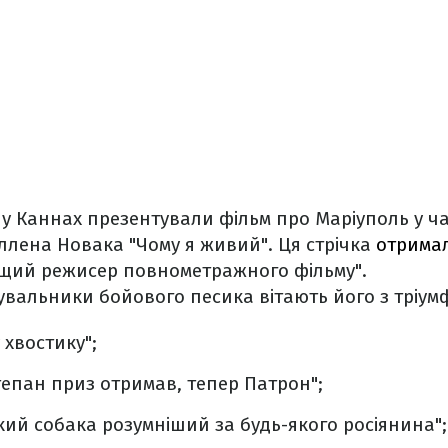
 у Каннах презентували фільм про Маріуполь у ча
ллена Новака "Чому я живий". Ця стрічка
отрима
ащий режисер повнометражного фільму".
вальники бойового песика вітають його з тріум
 хвостику";
епан приз отримав, тепер Патрон";
кий собака розумніший за будь-якого росіянина";