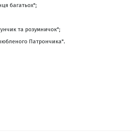
нця багатьох";
сунчик та розумничок";
любленого Патрончика".