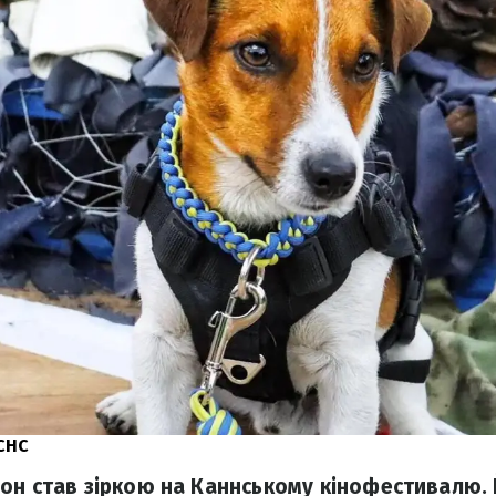
СНС
он став зіркою на Каннському кінофестивалю.