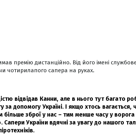
мав премію дистанційно. Від його імені службов
чи чотирилапого сапера на руках.
істю відвідав Канни, але в нього тут багато р
у за допомогу Україні. І якщо хтось вагається,
м більше зброї у нас – тим менше часу у ворога
. Сапери України вдячні за увагу до нашого та
піротехніків.