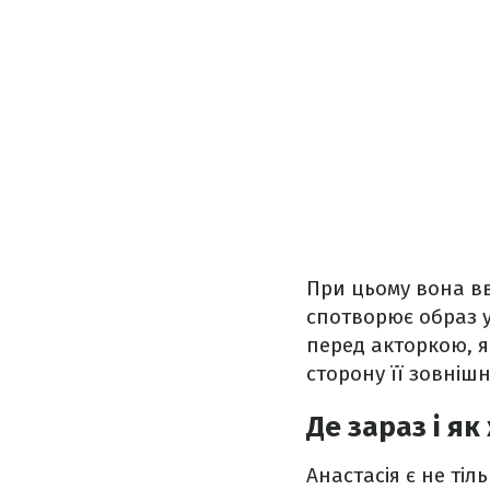
При цьому вона вв
спотворює образ у
перед акторкою, 
сторону її зовнішн
Де зараз і я
Анастасія є не ті