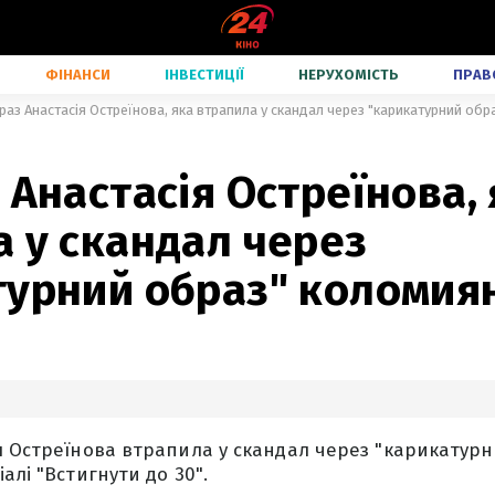
ФІНАНСИ
ІНВЕСТИЦІЇ
НЕРУХОМІСТЬ
ПРАВ
раз Анастасія Остреїнова, яка втрапила у скандал через "карикатурний об
 Анастасія Остреїнова,
 у скандал через
турний образ" коломия
я Остреїнова втрапила у скандал через "карикатурн
алі "Встигнути до 30".