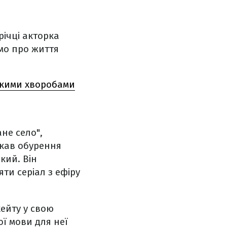
річці акторка
омо про життя
ажкими хворобами
не село",
икав обурення
кий. Він
ти серіал з ефіру
хейту у свою
ї мови для неї