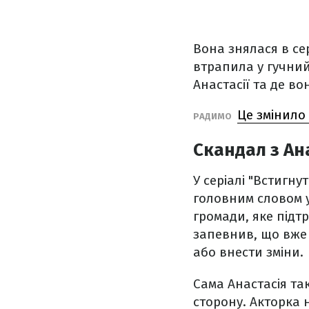
Вона знялася в сер
втрапила у гучний
Анастасії та де во
Це змінило
РАДИМО
Скандал з Ан
У серіалі "Встигн
головним словом у
громади, яке підт
запевнив, що вже 
або внести зміни.
Сама Анастасія та
сторону. Акторка 