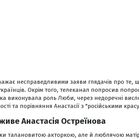
ажає несправедливими заяви глядачів про те, щ
країнців. Окрім того, телеканал попросив попр
яка виконувала роль Люби, через недоречні вис
ості та порівняння Анастасії з "російськими крас
к живе Анастасія Остреїнова
льки талановитою акторкою, але й люблячою маті