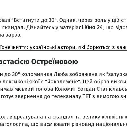
іалі "Встигнути до 30". Однак, через роль у цій ст
 скандал. Дізнайтесь у матеріалі
Кіно 24
, що від
на зараз.
 їхнє життя: українські актори, які борються з в
астасією Остреїновою
ути до 30" коломиянка Люба зображена як "затурка
 лексиконі якої є "йокалемене". Цей образ викл
римав міський голова Коломиї Богдан Станіславсь
готує звернення до телеканалу ТЕТ з вимогою зня
кож відреагувала на скандал та велику кількість 
наголосила, що висміювати різновид національно