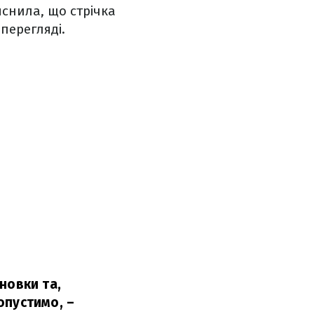
снила, що стрічка
 перегляді.
новки та,
опустимо,
–