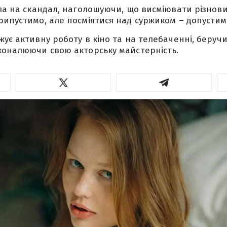
іла на скандал, наголошуючи, що висміювати різнов
рипустимо, але посміятися над суржиком – допустим
ує активну роботу в кіно та на телебаченні, беручи
коналюючи свою акторську майстерність.