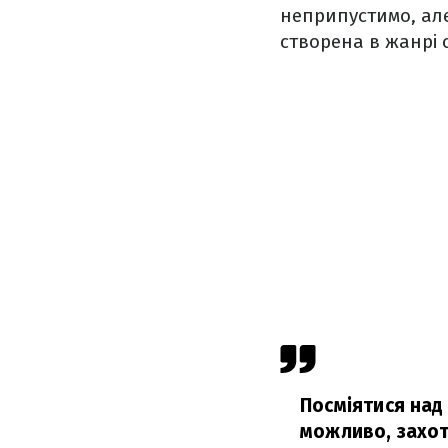
неприпустимо, але
створена в жанрі с
Посміятися над
можливо, захот