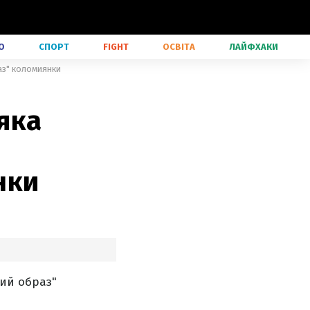
О
СПОРТ
FIGHT
ОСВІТА
ЛАЙФХАКИ
раз" коломиянки
 яка
нки
ий образ"