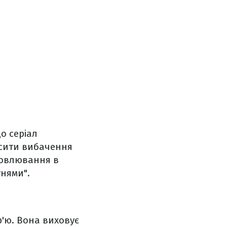
о серіал
осити вибачення
ловлювання в
унями".
р'ю. Вона виховує