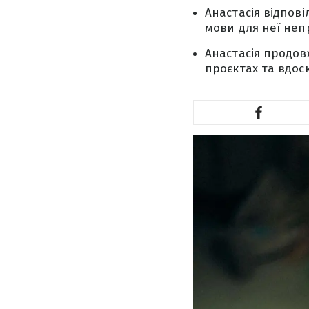
Анастасія відпов
мови для неї неп
Анастасія продовж
проєктах та вдос