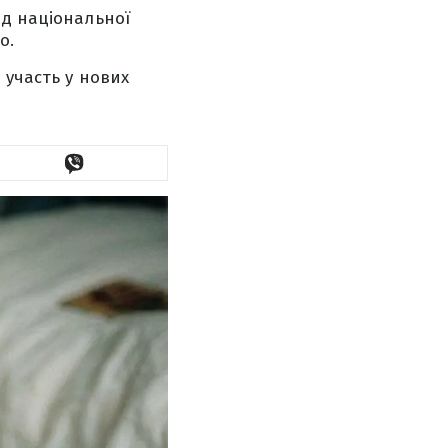
ид національної
о.
 участь у нових