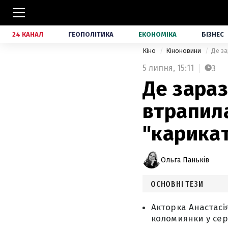
24 КАНАЛ
ГЕОПОЛІТИКА
ЕКОНОМІКА
БІЗНЕС
Кіно
Кіноновини
Де за
5 липня,
15:11
3
Де зараз
втрапила
"карика
Ольга Паньків
ОСНОВНІ ТЕЗИ
Акторка Анастасі
коломиянки у сері