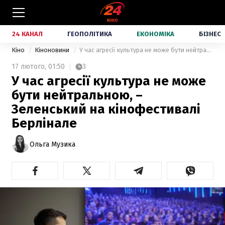
24 КАНАЛ
ГЕОПОЛІТИКА
ЕКОНОМІКА
БІЗНЕС
Кіно
Кіноновини
У час агресії культура не може бути нейтральною, – Зеленський на кінофестивалі Берлінале
17 лютого,
01:50
3
У час агресії культура не може
бути нейтральною, –
Зеленський на кінофестивалі
Берлінале
Ольга Музика