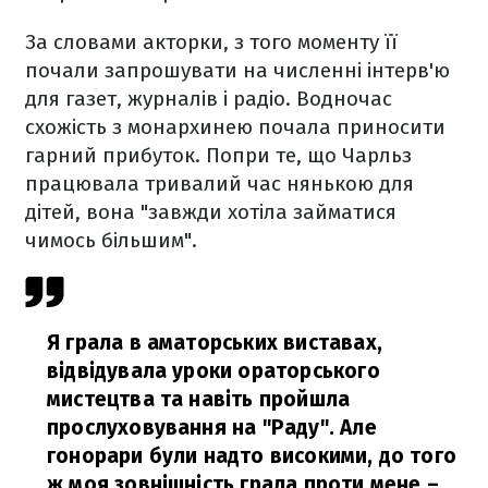
За словами акторки, з того моменту її
почали запрошувати на численні інтерв'ю
для газет, журналів і радіо. Водночас
схожість з монархинею почала приносити
гарний прибуток. Попри те, що Чарльз
працювала тривалий час нянькою для
дітей, вона "завжди хотіла займатися
чимось більшим".
Я грала в аматорських виставах,
відвідувала уроки ораторського
мистецтва та навіть пройшла
прослуховування на "Раду". Але
гонорари були надто високими, до того
ж моя зовнішність грала проти мене –