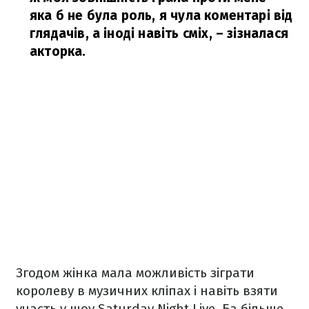
яка б не була роль, я чула коментарі від
глядачів, а іноді навіть сміх,
– зізналася
акторка.
Згодом жінка мала можливість зіграти
королеву в музичних кліпах і навіть взяти
участь у шоу Saturday Night Live. Ба більше,