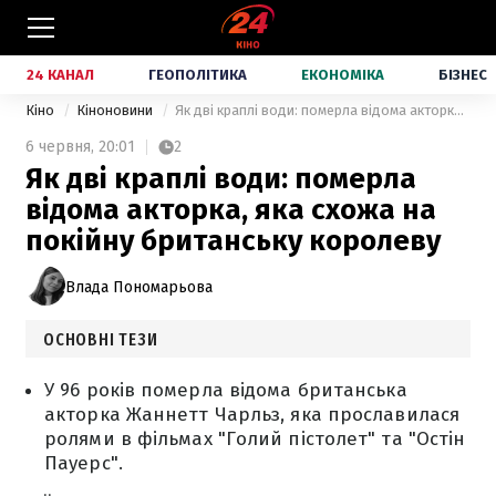
24 КАНАЛ
ГЕОПОЛІТИКА
ЕКОНОМІКА
БІЗНЕС
Кіно
Кіноновини
Як дві краплі води: померла відома акторка, яка схожа на покійну британську королеву
6 червня,
20:01
2
Як дві краплі води: померла
відома акторка, яка схожа на
покійну британську королеву
Влада Пономарьова
ОСНОВНІ ТЕЗИ
У 96 років померла відома британська
акторка Жаннетт Чарльз, яка прославилася
ролями в фільмах "Голий пістолет" та "Остін
Пауерс".