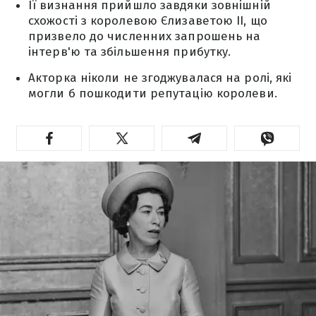
Її визнання прийшло завдяки зовнішній
схожості з королевою Єлизаветою ІІ, що
призвело до численних запрошень на
інтерв'ю та збільшення прибутку.
Акторка ніколи не згоджувалася на ролі, які
могли б пошкодити репутацію королеви.