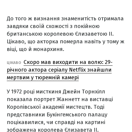
До того ж визнання знаменитість отримала
завдяки своїй схожості з покійною
британською королевою Єлизаветою ІІ.
Цікаво, що акторка померла навіть у тому ж
віці, що й монархиня.
Скоро мав виходити на волю: 29-
ЦІКАВО
річного актора серіалу Netflix знайшли
мертвим у тюремній камері
У 1972 році мисткиня Джейн Торнхілл
показала портрет Жаннетт на виставці
Королівської академії мистецтв. Тоді
представники Букінгемського палацу
поцікавилися, чи справді на картині
зображена королева Єлизавета II.