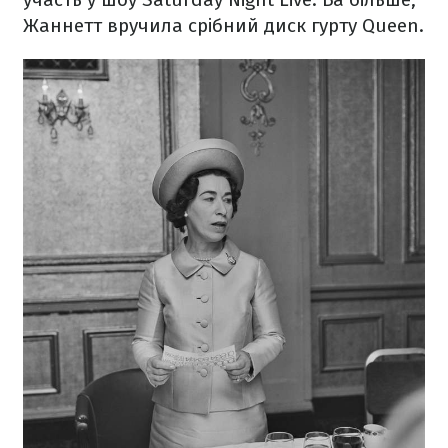
Жаннетт вручила срібний диск гурту Queen.