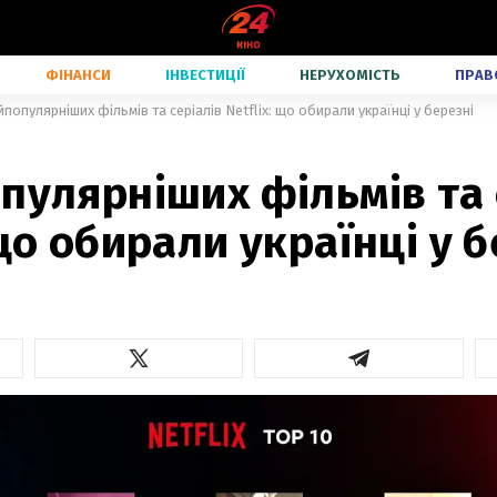
ФІНАНСИ
ІНВЕСТИЦІЇ
НЕРУХОМІСТЬ
ПРАВ
йпопулярніших фільмів та серіалів Netflix: що обирали українці у березні
пулярніших фільмів та 
 що обирали українці у 