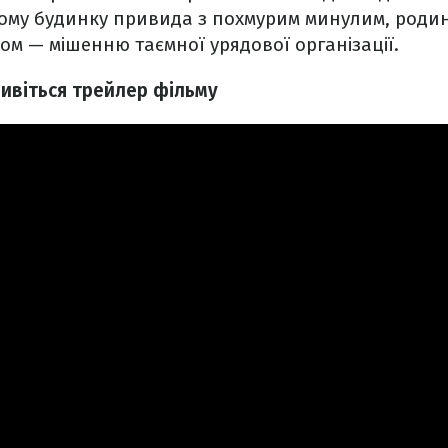
му будинку привида з похмурим минулим, родина
зом — мішенню таємної урядової організації.
 дивіться трейлер фільму