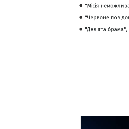
"Місія неможлива
"Червоне повідом
"Дев'ята брама", 