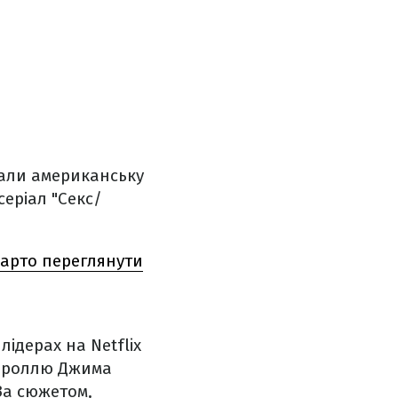
ядали американську
еріал "Секс/
 варто переглянути
лідерах на Netflix
єю роллю Джима
 За сюжетом,