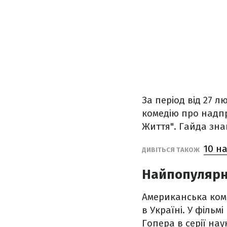
За період від 27 
комедію про надпр
Життя". Гайда зн
10 на
ДИВІТЬСЯ ТАКОЖ
Найпопулярні
Американська ком
в Україні. У філь
Гопера в серії на