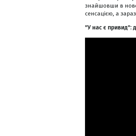
знайшовши в ново
сенсацією, а зара
"У нас є привид":