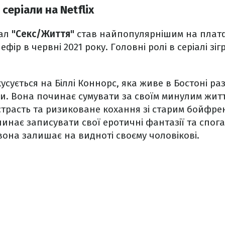
серіали на Netflix
іал
"Секс/Життя"
став найпопулярнішим на платфо
ір в червні 2021 року. Головні ролі в серіалі зі
сується на Біллі Коннорс, яка живе в Бостоні раз
ми. Вона починає сумувати за своїм минулим жит
страсть та ризиковане кохання зі старим бойфр
очинає записувати свої еротичні фантазії та спог
она залишає на видноті своєму чоловікові.