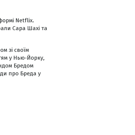
рмі Netflix.
грали Сара Шахі та
ом зі своїм
тям у Нью-Йорку,
ендом Бредом
ади про Бреда у