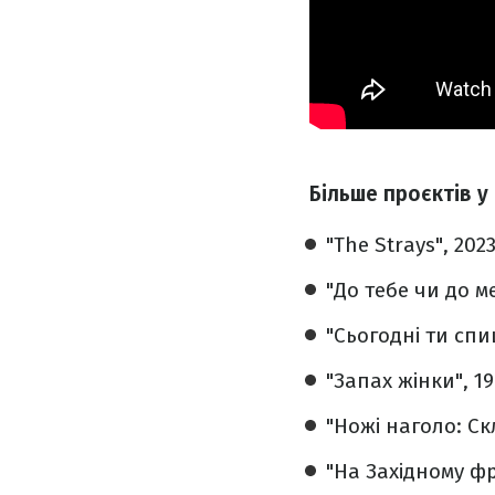
Більше проєктів у
"The Strays", 2023
"До тебе чи до ме
"Сьогодні ти спиш
"Запах жінки", 19
"Ножі наголо: Ск
"На Західному фро