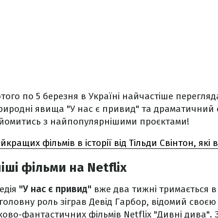
лютого по 5 березня в Україні найчастіше перегл
иродні явища "У нас є привид" та драматичний с
айомитись з найпопулярнішими проєктами!
йкращих фільмів в історії від Тільди Свінтон, які
ші фільми на Netflix
едія
"У нас є привид"
вже два тижні тримається в 
мі головну роль зіграв Девід Гарбор, відомий сво
уково-фантастичних фільмів Netflix "Дивні дива".