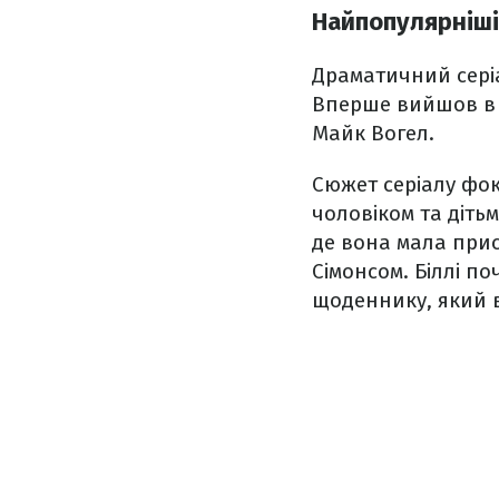
Найпопулярніші 
Драматичний сер
Вперше вийшов в еф
Майк Вогел.
Сюжет серіалу фоку
чоловіком та діть
де вона мала при
Сімонсом. Біллі п
щоденнику, який в