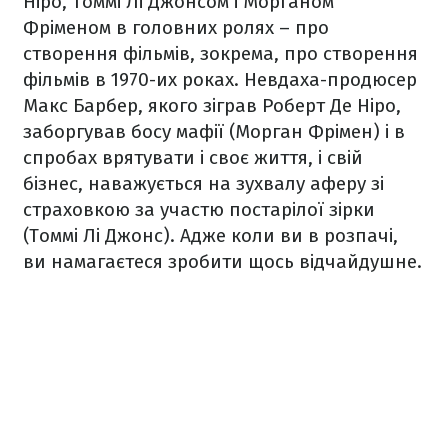
Ніро, Томмі Лі Джонсом і Морганом
Фріменом в головних ролях – про
створення фільмів, зокрема, про створення
фільмів в 1970-их роках. Невдаха-продюсер
Макс Барбер, якого зіграв Роберт Де Ніро,
заборгував босу мафії (Морган Фрімен) і в
спробах врятувати і своє життя, і свій
бізнес, наважується на зухвалу аферу зі
страховкою за участю постарілої зірки
(Томмі Лі Джонс). Адже коли ви в розпачі,
ви намагаєтеся зробити щось відчайдушне.