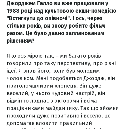
Джорджем Галло ви вже працювали у
1988 році над культовою екшн-комедією
"Встигнути до опівночі". І ось, через
стільки років, ви знову робите фільм
разом. Це було давно запланованим
рішенням?
Якоюсь мірою так, – ми багато років
говорили про таку перспективу, про різні
ідеї. Я знав його, коли був молодим
чоловіком. Мені подобається Джордж, він
приголомшливий хлопець. Він дуже
веселий, у нього чудовий настрій, він
відмінно ладнає з акторами і всіма
працівниками майданчику. Так що зйомки
проходили дуже позитивно і весело, це
допомагає вловити правильний