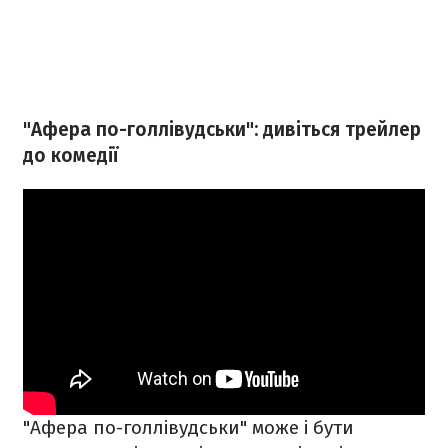
"Афера по-голлівудськи": дивіться трейлер
до комедії
"Афера по-голлівудськи" може і бути