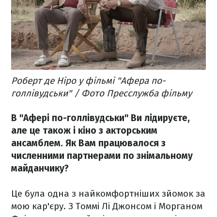
Роберт де Ніро у фільмі "Афера по-
голлівудськи" / Фото Пресслужба фільму
В "Афері по-голлівудськи" Ви лідируєте,
але це також і кіно з акторським
ансамблем. Як Вам працювалося з
численними партнерами по знімальному
майданчику?
Це була одна з найкомфортніших зйомок за
мою кар'єру. З Томмі Лі Джонсом і Морганом