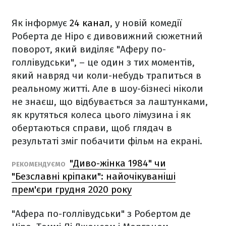
Як інформує
24 канал
, у новій комедії
Роберта де Ніро є дивовижний сюжетний
поворот, який виділяє "Аферу по-
голлівудськи", – це один з тих моментів,
який навряд чи коли-небудь трапиться в
реальному житті. Але в шоу-бізнесі ніколи
не знаєш, що відбувається за лаштунками,
як крутяться колеса цього лімузина і як
обертаються справи, щоб глядач в
результаті зміг побачити фільм на екрані.
"Диво-жінка 1984" чи
РЕКОМЕНДУЄМО
"Безславні кріпаки": найочікуваніші
прем'єри грудня 2020 року
"Афера по-голлівудськи" з Робертом де