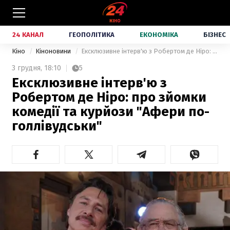
24 КАНАЛ
ГЕОПОЛІТИКА
ЕКОНОМІКА
БІЗНЕС
Кіно
Кіноновини
Ексклюзивне інтерв'ю з Робертом де Ніро: про зйомки комедії та курйози "Афери по-голлівудськи"
3 грудня,
18:10
5
Ексклюзивне інтерв'ю з
Робертом де Ніро: про зйомки
комедії та курйози "Афери по-
голлівудськи"