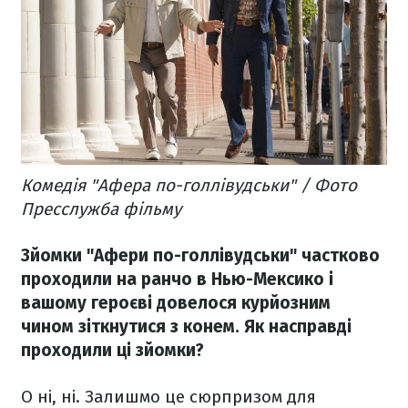
Комедія "Афера по-голлівудськи" / Фото
Пресслужба фільму
Зйомки "Афери по-голлівудськи" частково
проходили на ранчо в Нью-Мексико і
вашому героєві довелося курйозним
чином зіткнутися з конем. Як насправді
проходили ці зйомки?
О ні, ні. Залишмо це сюрпризом для