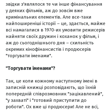
звідки з'являлося те чи інше фінансування
у деяких фільмів, аж до зовсім вже
кримінальних елементів. Але все-таки
найпоширеніші історії – це, здається, майже
всі намагалися в 1970-их умовити режисерів
найняти своїх дружин і коханок у фільм, і
аж до сьогоднішнього дня – схильність
окремих кінофінансистів і продюсерів
"торгувати іменами".
"Торгувати іменами"?
Так, це коли кожному наступному імені в
записній книжці розповідають, що їхній
попередній співрозмовник "зацікавлений",
"у захваті" і "готовий приступити до
роботи". Ох вже ці продюсери! Але не всі,