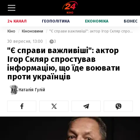
24 КАНАЛ
ГЕОПОЛІТИКА
ЕКОНОМІКА
БІЗНЕС
Кіно
Кіноновини
"Є справи важливіші": актор Ігор Скляр спростував інформацію, що їде воювати проти українців
30 вересня,
13:00
3
"Є справи важливіші": актор
Ігор Скляр спростував
інформацію, що їде воювати
проти українців
Наталія Гулій