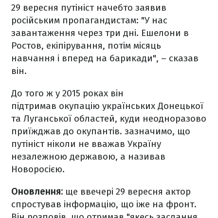
29 вересня путініст начебто заявив
російським пропагандистам: "У нас
завантаження через три дні. Ешелони в
Ростов, екіпірування, потім місяць
навчання і вперед на барикади", – сказав
він.
До того ж у 2015 роках він
підтримав окупацію українських Донецької
та Луганської областей, куди неодноразово
приїжджав до окупантів. зазначимо, що
путініст ніколи не вважав Україну
незалежною державою, а називав
Новоросією.
Оновлення:
ще ввечері 29 вересня актор
спростував інформацію, що іже на фронт.
Він розповів, що отримав "якесь заслання,