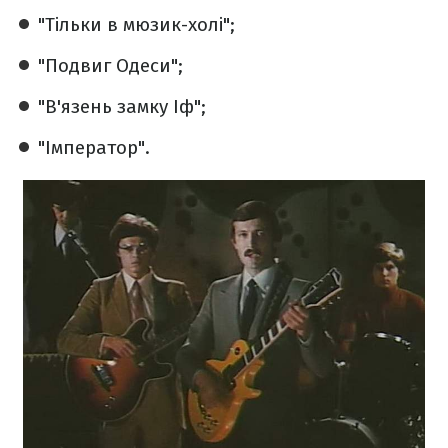
"Тільки в мюзик-холі";
"Подвиг Одеси";
"В'язень замку Іф";
"Імператор".