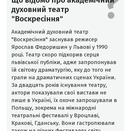
Що відомо про академічний
духовний театр
"Воскресіння"
Академічний духовний театр
"Воскресіння" заснував режисер
Ярослав Федоришин у Львові у 1990
році. Театр скоро підкорив серця
львівської публіки, адже запропонував
їй світову драматургію, яку до того не
грали на драматичних сценах України.
За двадцять років існування театру,
актори показували свої вистави не
лише в Україні, їх охоче запрошували в
Польщу, зокрема на міжнародні
театральні фестивалі у Вроцлаві,
Кракові, Гданську. Вони гастролювали
також на різних фестивалях світу,