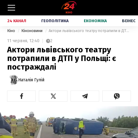
24 КАНАЛ
ГЕОПОЛІТИКА
ЕКОНОМІКА
БІЗНЕС
Кіно
Кіноновини
Актори львівського театру потрапили в ДТП у Польщі: є постраждалі
11 червня,
12:40
2
Актори львівського театру
потрапили в ДТП у Польщі: є
постраждалі
Наталія Гулій