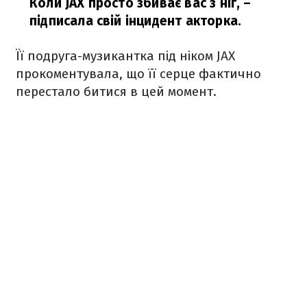
Коли JAX просто збиває вас з ніг,
–
підписала свій інцидент акторка.
Її подруга-музикантка під ніком JAX
прокоментувала, що її серце фактично
перестало битися в цей момент.