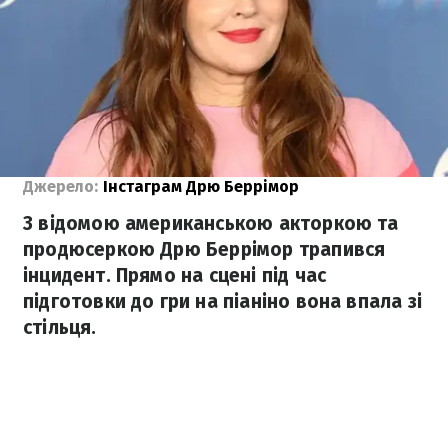
Джерело:
Інстаграм Дрю Беррімор
З відомою американською акторкою та
продюсеркою Дрю Беррімор трапився
інцидент. Прямо на сцені під час
підготовки до гри на піаніно вона впала зі
стільця.