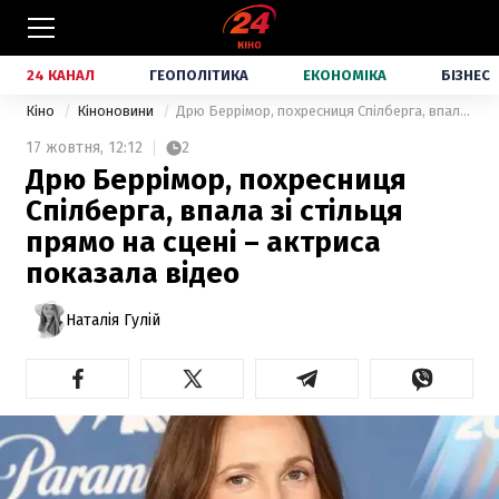
24 КАНАЛ
ГЕОПОЛІТИКА
ЕКОНОМІКА
БІЗНЕС
Кіно
Кіноновини
Дрю Беррімор, похресниця Спілберга, впала зі стільця прямо на сцені – актриса показала відео
17 жовтня,
12:12
2
Дрю Беррімор, похресниця
Спілберга, впала зі стільця
прямо на сцені – актриса
показала відео
Наталія Гулій