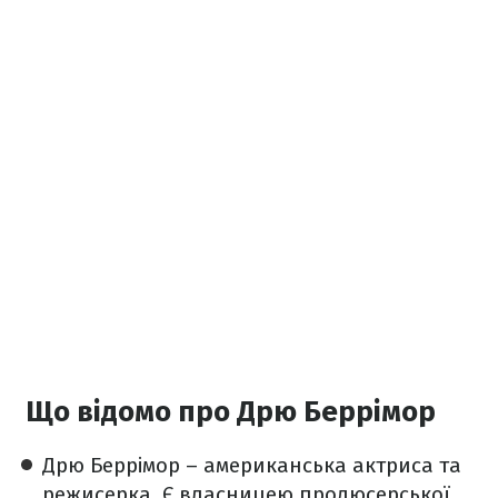
Що відомо про Дрю Беррімор
Дрю Беррімор – американська актриса та
режисерка. Є власницею продюсерської