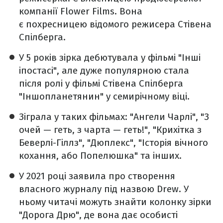
компанії Flower Films. Вона
є похресницею відомого режисера Стівена
Спілберга.
У 5 років зірка дебютувала у фільмі "Інші
іпостасі", але дуже популярною стала
після ролі у фільмі Стівена Спілберга
"Іншопланетянин" у семирічному віці.
Зіграла у таких фільмах: "Ангели Чарлі", "З
очей — геть, з чарта — геть!", "Крихітка з
Беверлі-Гіллз", "Дюплекс", "Історія вічного
кохання, або Попелюшка" та інших.
У 2021 році заявила про створення
власного журналу під назвою Drew. У
ньому читачі можуть знайти колонку зірки
"Дорога Дрю", де вона дає особисті