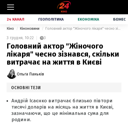
24 КАНАЛ
ГЕОПОЛІТИКА
ЕКОНОМІКА
БІЗНЕС
Кіно
Кіноновини
Головний актор "Жіночого лікаря" чесно зізнався, скільки витрачає на життя в Києві
3 грудня,
10:22
3
Головний актор "Жіночого
лікаря" чесно зізнався, скільки
витрачає на життя в Києві
Ольга Паньків
ОСНОВНІ ТЕЗИ
Андрій Ісаєнко витрачає близько півтори
тисячі доларів на місяць на життя в Києві,
зазначаючи, що це мінімальна сума для
родини.