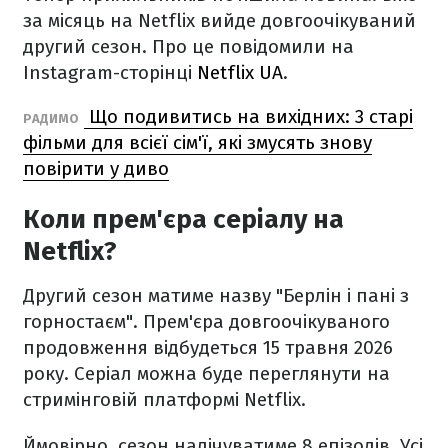
за місяць на Netflix вийде довгоочікуваний
другий сезон. Про це повідомили на
Instagram-сторінці
Netflix UA
.
Що подивитись на вихідних: 3 старі
РАДИМО
фільми для всієї сім'ї, які змусять знову
повірити у диво
Коли прем'єра серіалу на
Netflix?
Другий сезон матиме назву "Берлін і пані з
горностаєм". Прем'єра довгоочікуваного
продовження відбудеться 15 травня 2026
року. Серіал можна буде переглянути на
стримінговій платформі Netflix.
Ймовірно, сезон налічуватиме 8 епізодів. Усі