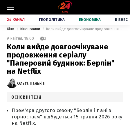
24 КАНАЛ
ГЕОПОЛІТИКА
ЕКОНОМІКА
БІЗНЕС
Кіно
Кіноновини
Коли вийде довгоочікуване продовження серіалу "Паперовий будинок: Берлін" на Netflix
9 квітня,
18:00
2
Коли вийде довгоочікуване
продовження серіалу
"Паперовий будинок: Берлін"
на Netflix
Ольга Паньків
ОСНОВНІ ТЕЗИ
Прем'єра другого сезону "Берлін і пані з
горностаєм" відбудеться 15 травня 2026 року
на Netflix.