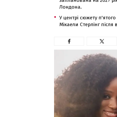
запланована на 2027 рі
Лондона.
У центрі сюжету п'ятого
Мікаели Стерлінг після