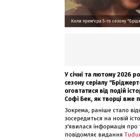
Коли прем'єра 5-го сезону "Брід
У січні та лютому 2026 р
сезону серіалу "Бріджер
оговтатися від подій іст
Софі Бек, як творці вже
Зокрема, раніше стало від
зосередиться на новій іст
з'явилася інформація про 
повідомляє видання
Tudum