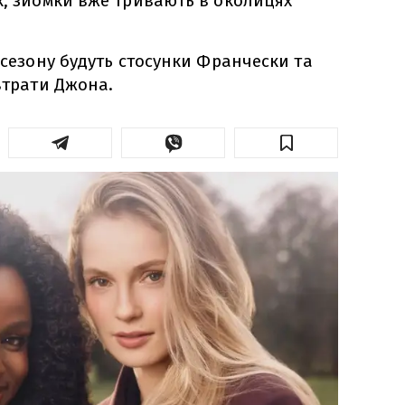
к, зйомки вже тривають в околицях
 сезону будуть стосунки Франчески та
 втрати Джона.