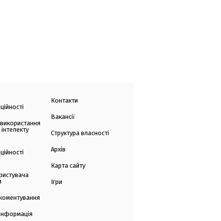
Контакти
ційності
Вакансії
 використання
 інтелекту
Структура власності
Архів
ційності
Карта сайту
ристувача
и
Ігри
коментування
 інформація