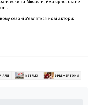
ранчески та Мікаели, ймовірно, стане
оні.
вому сезоні з'являться нові актори:
РІАЛИ
NETFLIX
БРІДЖЕРТОНИ