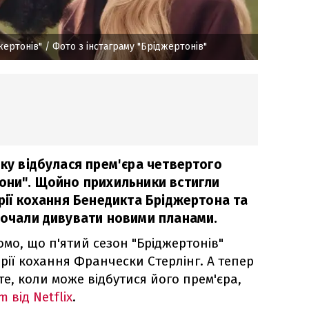
жертонів"
/ Фото з інстаграму "Бріджертонів"
оку відбулася прем'єра четвертого
тони". Щойно прихильники встигли
орії кохання Бенедикта Бріджертона та
 почали дивувати новими планами.
омо, що п'ятий сезон "Бріджертонів"
орії кохання Франчески Стерлінг. А тепер
те, коли може відбутися його прем'єра,
 від Netflix
.