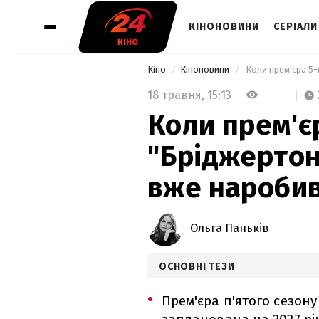
КІНОНОВИНИ
СЕРІАЛИ
Кіно
Кіноновини
18 травня,
15:13
Коли прем'є
"Бріджертоні
вже наробив
Ольга Паньків
ОСНОВНІ ТЕЗИ
Прем'єра п'ятого сезону