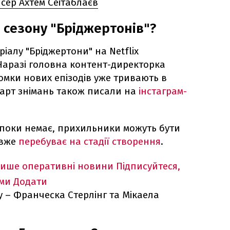
сер Ахтем Сеітаблаєв
 сезону "Бріджертонів"?
ріалу "Бріджертони" на Netflix
 Наразі головна контент-директорка
омки нових епізодів уже тривають в
арт знімань також писали на
інстаграм-
 поки немає, прихильники можуть бути
 вже
перебуває на стадії створення
.
лише оперативні новини
Підписуйтеся,
ими
Додати
у – Франческа Стерлінг та Мікаела