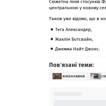
Сюжетна лінія стосунків Ф
центральною у новому сез
Також уже відомо, що в но
Тега Александер,
Жаклін Ботсвайн,
Джемма Найт Джонс.
Повʼязані теми:
КІНОНОВИНИ
СЕ