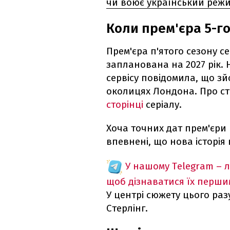
чи воює український режи
Коли прем'єра 5-го
Прем'єра п'ятого сезону се
запланована на 2027 рік.
сервісу повідомила, що зй
околицях Лондона. Про ст
сторінці
серіалу.
Хоча точних дат прем'єри
впевнені, що нова історія
У нашому Telegram – 
щоб дізнаватися їх перш
У центрі сюжету цього раз
Стерлінг.