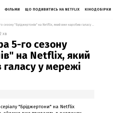
ФІЛЬМИ
ЩО ПОДИВИТИСЬ НА NETFLIX
КІНОДОБІРКИ
 Коли прем'єра 5-го сезону "Бріджертонів" на Netflix, який вже наробив галасу у мережі 
2 хв
ра 5-го сезону
в" на Netflix, який
 галасу у мережі
 серіалу "Бріджертони" на Netflix