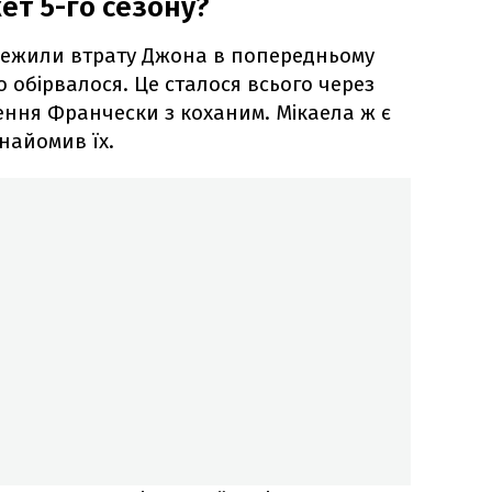
ет 5-го сезону?
режили втрату Джона в попередньому
о обірвалося. Це сталося всього через
ження Франчески з коханим. Мікаела ж є
найомив їх.