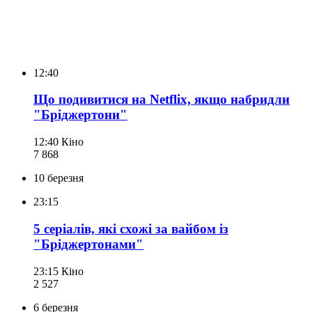
12:40
Що подивитися на Netflix, якщо набридли
"Бріджертони"
12:40
Кіно
7 868
10 березня
23:15
5 серіалів, які схожі за вайбом із
"Бріджертонами"
23:15
Кіно
2 527
6 березня