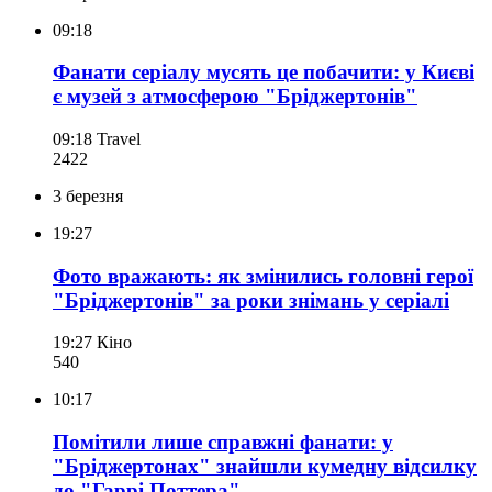
09:18
Фанати серіалу мусять це побачити: у Києві
є музей з атмосферою "Бріджертонів"
09:18
Travel
242
2
3 березня
19:27
Фото вражають: як змінились головні герої
"Бріджертонів" за роки знімань у серіалі
19:27
Кіно
540
10:17
Помітили лише справжні фанати: у
"Бріджертонах" знайшли кумедну відсилку
до "Гаррі Поттера"