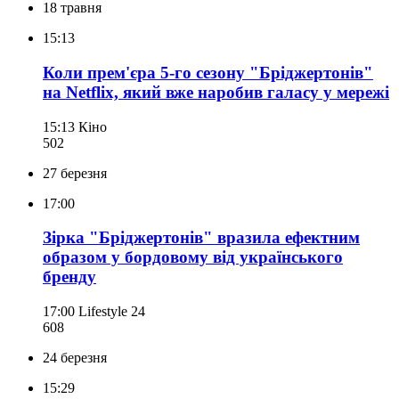
18 травня
15:13
Коли прем'єра 5-го сезону "Бріджертонів"
на Netflix, який вже наробив галасу у мережі
15:13
Кіно
502
27 березня
17:00
Зірка "Бріджертонів" вразила ефектним
образом у бордовому від українського
бренду
17:00
Lifestyle 24
608
24 березня
15:29