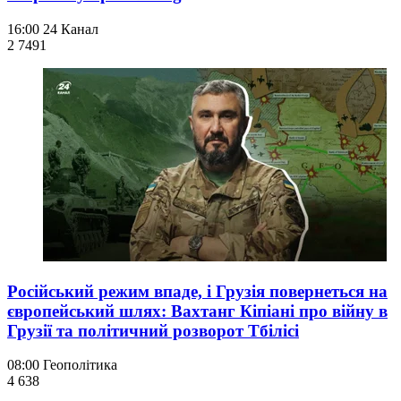
16:00
24 Канал
2 749
1
Російський режим впаде, і Грузія повернеться на
європейський шлях: Вахтанг Кіпіані про війну в
Грузії та політичний розворот Тбілісі
08:00
Геополітика
4 638