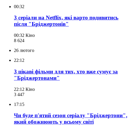
00:32
3 серіали на Netflix, які варто подивитись
після "Бріджертонів"
00:32
Кіно
8 624
26 лютого
22:12
3 цікаві фільми для тих, хто вже сумує за
"Бріджертонами"
22:12
Кіно
3 447
17:15
Чи буде п'ятий сезон серіалу "Бріджертони",
який обожнюють у всьому світі