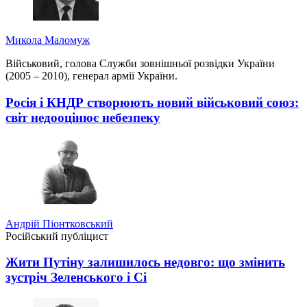
Микола Маломуж
Військовий, голова Служби зовнішньої розвідки України
(2005 – 2010), генерал армії України.
Росія і КНДР створюють новий військовий союз:
світ недооцінює небезпеку
Андрій Піонтковський
Російський публіцист
Жити Путіну залишилось недовго: що змінить
зустріч Зеленського і Сі