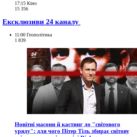
17:15
Кіно
15 356
Ексклюзиви 24 каналу
11:00
Геополітика
1 839
Новітні масони й кастинг до "світового
уряду": для чого Пітер Тіль збирає світову