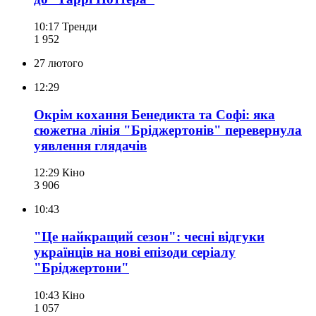
10:17
Тренди
1 952
27 лютого
12:29
Окрім кохання Бенедикта та Софі: яка
сюжетна лінія "Бріджертонів" перевернула
уявлення глядачів
12:29
Кіно
3 906
10:43
"Це найкращий сезон": чесні відгуки
українців на нові епізоди серіалу
"Бріджертони"
10:43
Кіно
1 057