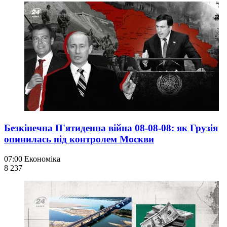
Безкінечна П'ятиденна війна 08-08-08: як Грузія
опинилась під контролем Москви
07:00
Економіка
8 237