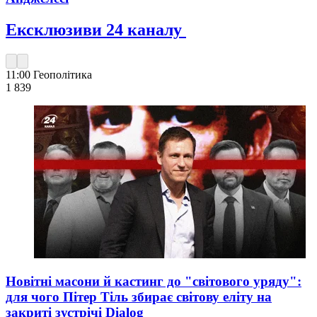
Ексклюзиви 24 каналу
11:00
Геополітика
1 839
Новітні масони й кастинг до "світового уряду":
для чого Пітер Тіль збирає світову еліту на
закриті зустрічі Dialog