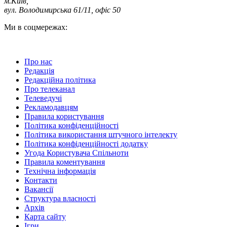
м.Київ
,
вул. Володимирська 61/11, офіс 50
Ми в соцмережах:
Про нас
Редакція
Редакційна політика
Про телеканал
Телеведучі
Рекламодавцям
Правила користування
Політика конфіденційності
Політика використання штучного інтелекту
Політика конфіденційності додатку
Угода Користувача Спільноти
Правила коментування
Технічна інформація
Контакти
Вакансії
Структура власності
Архів
Карта сайту
Ігри