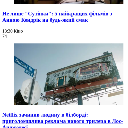
Не лише "Сутінки": 5 найкращих фільмів з
Анною Кендрік на будь-який смак
13:30
Кіно
74
Netflix зачинив людину в білборді:
приголомшлива реклама нового трилера в Лос-
Анджелесі