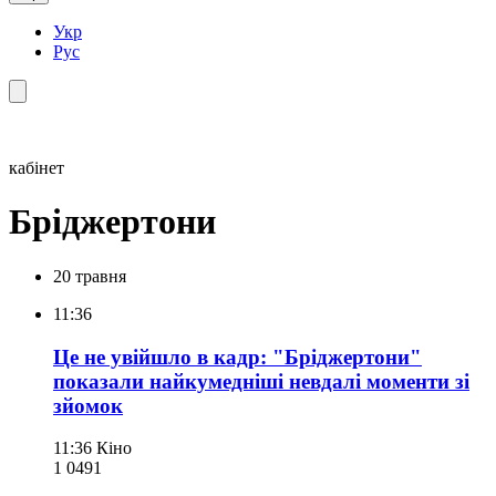
Укр
Рус
кабінет
Бріджертони
20 травня
11:36
Це не увійшло в кадр: "Бріджертони"
показали найкумедніші невдалі моменти зі
зйомок
11:36
Кіно
1 049
1