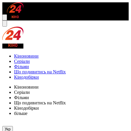
Кіноновини
Серіали
Фільми
Що подивитись на Netflix
Кінодобірки
Кіноновини
Серіали
Фільми
Що подивитись на Netflix
Кінодобірки
більше
Укр