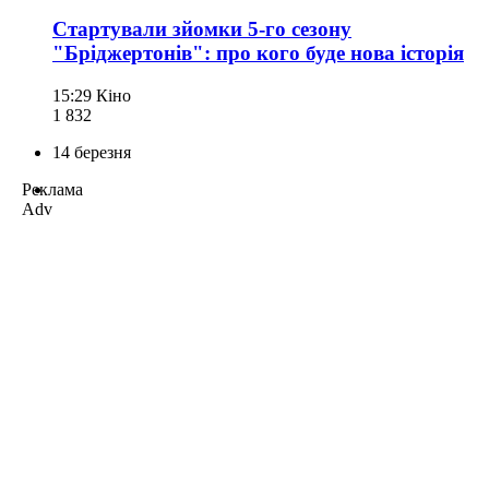
Стартували зйомки 5-го сезону
"Бріджертонів": про кого буде нова історія
15:29
Кіно
1 832
14 березня
Реклама
Adv