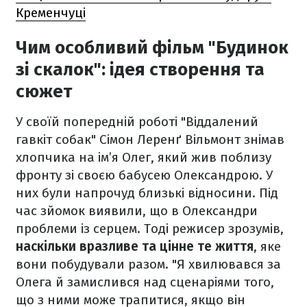
Кременчуці
Чим особливий фільм "Будинок
зі скалок": ідея створення та
сюжет
У своїй попередній роботі "Віддалений
гавкіт собак" Сімон Леренґ Вільмонт знімав
хлопчика на ім’я Олег, який жив поблизу
фронту зі своєю бабусею Олександрою. У
них були напрочуд близькі відносини. Під
час зйомок виявили, що в Олександри
проблеми із серцем. Тоді режисер зрозумів,
наскільки вразливе та цінне те життя
, яке
вони побудували разом. "Я хвилювався за
Олега й замислився над сценаріями того,
що з ними може трапитися, якщо він