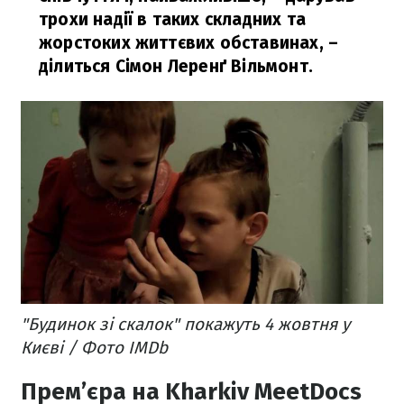
трохи надії в таких складних та
жорстоких життєвих обставинах,
–
ділиться Сімон Леренґ Вільмонт.
"Будинок зі скалок" покажуть 4 жовтня у
Києві / Фото IMDb
Прем’єра на Kharkiv MeetDocs