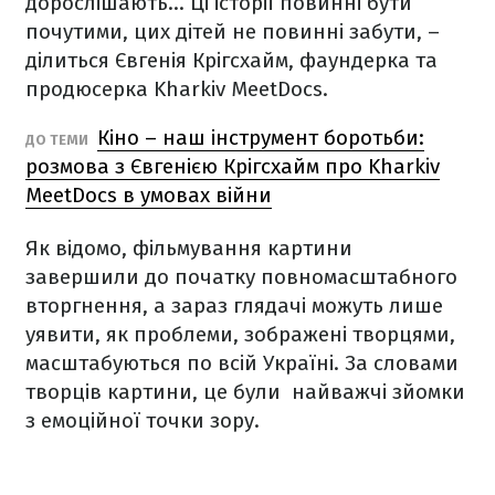
дорослішають… Ці історії повинні бути
почутими, цих дітей не повинні забути,
–
ділиться Євгенія Крігсхайм, фаундерка та
продюсерка Kharkiv MeetDocs.
Кіно – наш інструмент боротьби:
ДО ТЕМИ
розмова з Євгенією Крігсхайм про Kharkiv
MeetDocs в умовах війни
Як відомо, фільмування картини
завершили до початку повномасштабного
вторгнення, а зараз глядачі можуть лише
уявити, як проблеми, зображені творцями,
масштабуються по всій Україні. За словами
творців картини, це були найважчі зйомки
з емоційної точки зору.