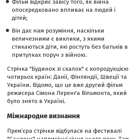
Фільм відкриє завісу того, як війна
опосередковано впливає на людей і
дітей;
Він дає нам розуміння, наскільки
величезними є виклики, з якими
стикаються діти, які ростуть без батьків в
притулках поруч з війною.
Стрічка "Будинок зі скалок" є копродукцією
чотирьох країн: Данії, Фінляндії, Швеції та
України. Відомо, що це вже другий фільм
режисера Сімона Леренґа Вільмонта, який
було знято в Україні.
Міжнародне визнання
Прем’єра стрічки відбулася на фестивалі
"Санденс" наприкінці січня цього року. Там