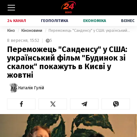
24 КАНАЛ
ГЕОПОЛІТИКА
ЕКОНОМІКА
БІЗНЕС
Кіно
Кіноновини
Переможець "Санденсу" у США: український фільм "Будинок зі скалок" покажуть в Києві у жовтні
8 вересня,
15:52
5
Переможець "Санденсу" у США:
український фільм "Будинок зі
скалок" покажуть в Києві у
жовтні
Наталія Гулій