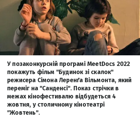
У позаконкурсній програмі MeetDocs 2022
покажуть фільм "Будинок зі скалок"
режисера Сімона Леренґа Вільмонта, який
переміг на "Санденсі". Показ стрічки в
межах кінофестивалю відбудеться 4
жовтня, у столичному кінотеатрі
"Жовтень".