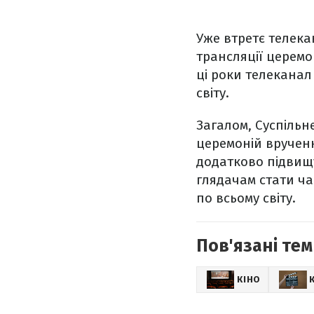
Уже втретє телека
трансляції церемон
ці роки телеканал
світу.
Загалом, Суспільн
церемоній вручен
додатково підвищує
глядачам стати ч
по всьому світу.
Пов'язані тем
КІНО