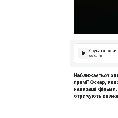
Слухати нови
00:52 хв
Наближається одн
премії Оскар, яка
найкращі фільми,
отримують визнан