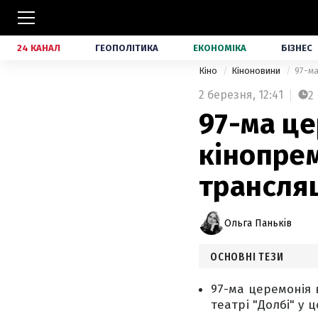
24 КАНАЛ
ГЕОПОЛІТИКА
ЕКОНОМІКА
БІЗНЕС
Кіно
Кіноновини
97-ма
2 березня,
12:41
2
97-ма це
кінопрем
трансляц
Ольга Паньків
ОСНОВНІ ТЕЗИ
97-ма церемонія в
театрі "Долбі" у 