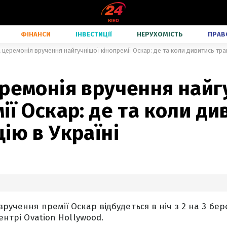
ФІНАНСИ
ІНВЕСТИЦІЇ
НЕРУХОМІСТЬ
ПРАВ
 церемонія вручення найгучнішої кінопремії Оскар: де та коли дивитись тра
ремонія вручення найг
ії Оскар: де та коли ди
ію в Україні
ручення премії Оскар відбудеться в ніч з 2 на 3 бер
центрі Ovation Hollywood.