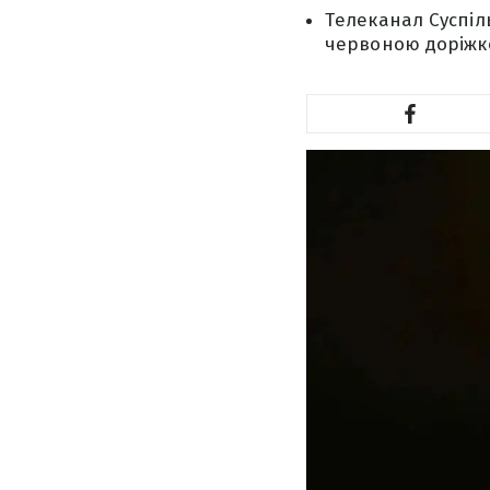
Телеканал Суспіл
червоною доріжко