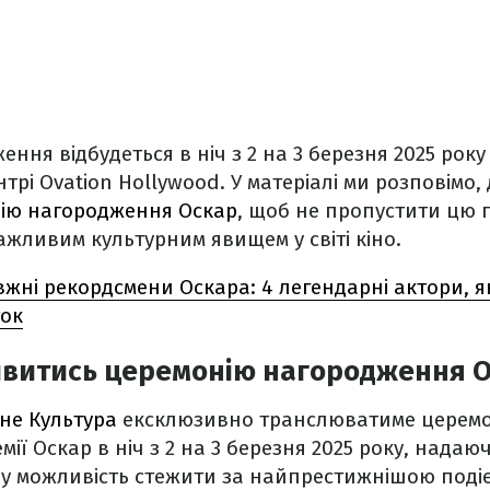
ення відбудеться в ніч з 2 на 3 березня 2025 рок
ентрі Ovation Hollywood. У матеріалі ми розповімо,
ію нагородження Оскар
, щоб не пропустити цю г
ажливим культурним явищем у світі кіно.
жні рекордсмени Оскара: 4 легендарні актори, я
ток
дивитись церемонію нагородження 
ьне Культура
ексклюзивно транслюватиме церем
ії Оскар в ніч з 2 на 3 березня 2025 року, надаю
у можливість стежити за найпрестижнішою подією