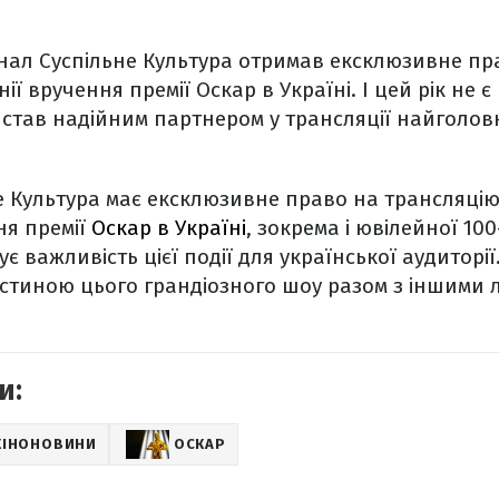
нал Суспільне Культура отримав ексклюзивне пр
ії вручення премії Оскар в Україні. І цей рік не 
 став надійним партнером у трансляції найголовн
е Культура має ексклюзивне право на трансляці
ня премії
Оскар в Україні
, зокрема і ювілейної 100
 важливість цієї події для української аудиторії
астиною цього грандіозного шоу разом з іншими 
и:
КІНОНОВИНИ
ОСКАР