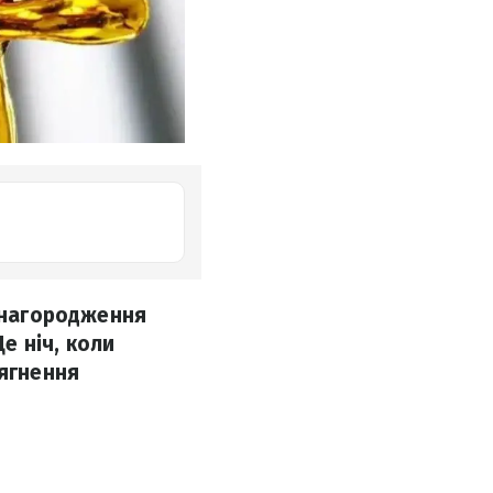
я нагородження
Це ніч, коли
сягнення