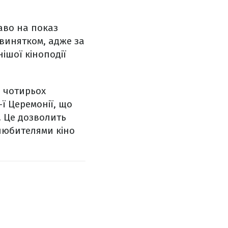
аво на показ
є винятком, адже за
ішої кіноподії
ю чотирьох
-ї Церемонії, що
. Це дозволить
любителями кіно