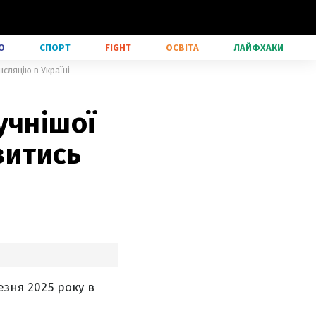
О
СПОРТ
FIGHT
ОСВІТА
ЛАЙФХАКИ
нсляцію в Україні
учнішої
витись
езня 2025 року в