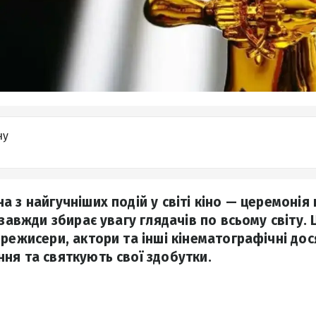
ну
а з найгучніших подій у світі кіно — церемоні
 завжди збирає увагу глядачів по всьому світу. 
 режисери, актори та інші кінематографічні до
ня та святкують свої здобутки.