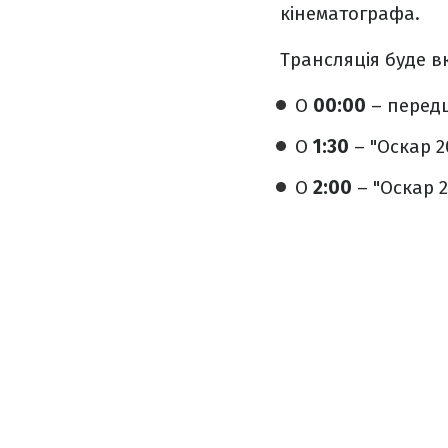
кінематографа.
Трансляція буде в
О
00:00
– передш
О
1:30
– "Оскар 2
О
2:00
– "Оскар 