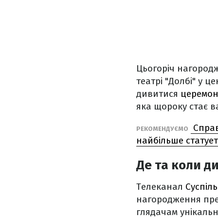
Цьогоріч нагородж
театрі "Долбі" у ц
дивитися
церемон
яка щороку стає в
Справ
РЕКОМЕНДУЄМО
найбільше статуе
Де та коли 
Телеканал
Суспіл
нагородження прем
глядачам унікальн