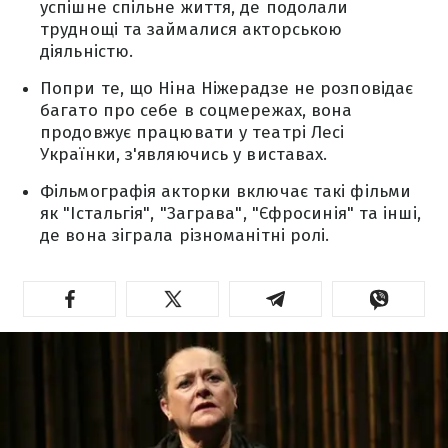
успішне спільне життя, де подолали
труднощі та займалися акторською
діяльністю.
Попри те, що Ніна Ніжерадзе не розповідає
багато про себе в соцмережах, вона
продовжує працювати у театрі Лесі
Українки, з'являючись у виставах.
Фільмографія акторки включає такі фільми
як "Істальгія", "Заграва", "Єфросинія" та інші,
де вона зіграла різноманітні ролі.