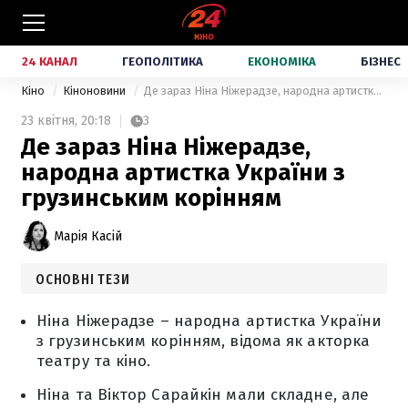
24 КАНАЛ
ГЕОПОЛІТИКА
ЕКОНОМІКА
БІЗНЕС
Кіно
Кіноновини
Де зараз Ніна Ніжерадзе, народна артистка України з грузинським корінням
23 квітня,
20:18
3
Де зараз Ніна Ніжерадзе,
народна артистка України з
грузинським корінням
Марія Касій
ОСНОВНІ ТЕЗИ
Ніна Ніжерадзе – народна артистка України
з грузинським корінням, відома як акторка
театру та кіно.
Ніна та Віктор Сарайкін мали складне, але