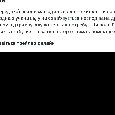
он"
ередньої школи має один секрет – схильність до 
 одна з учениць, у них зав'язується несподівана 
му підтримку, яку кожен так потребує. Ця роль Р
их та забутих. Та за неї актор отримав номінацію
ивіться трейлер онлайн