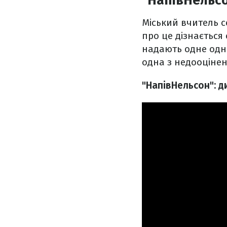
"НапівНельс
Міський вчитель с
про це дізнається
надають одне одно
одна з недооцінен
"НапівНельсон": д