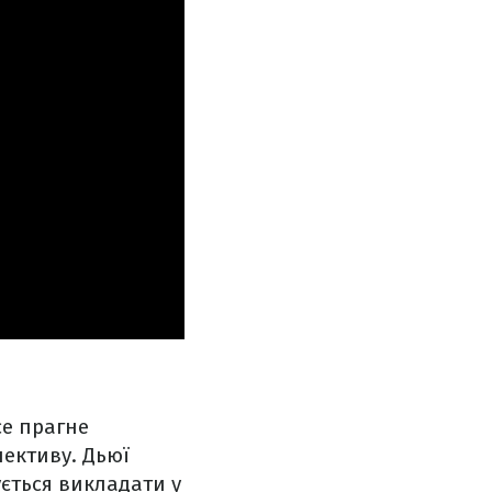
се прагне
лективу. Дьюї
ується викладати у