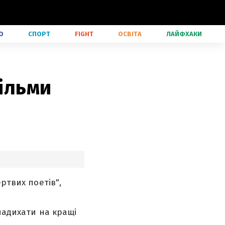
О
СПОРТ
FIGHT
ОСВІТА
ЛАЙФХАКИ
фільми
ртвих поетів",
 надихати на кращі