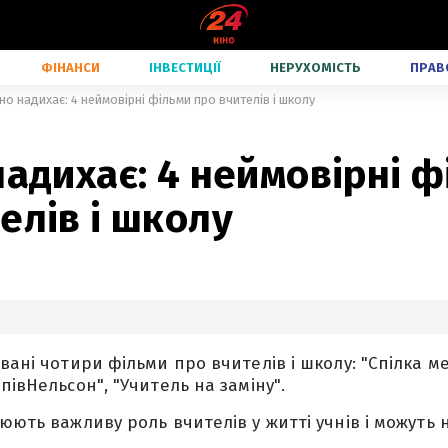
ФІНАНСИ
ІНВЕСТИЦІЇ
НЕРУХОМІСТЬ
ПРАВ
іно надихає: 4 неймовірні фільми про вчителів і школу
надихає: 4 неймовірні 
елів і школу
вані чотири фільми про вчителів і школу: "Спілка ме
півНельсон", "Учитель на заміну".
люють важливу роль вчителів у житті учнів і можуть