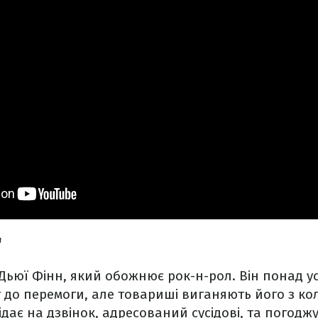
"
 Дьюї Фінн, який обожнює рок-н-рол. Він понад у
т до перемоги, але товариші виганяють його з ко
дає на дзвінок, адресований сусідові, та погодж