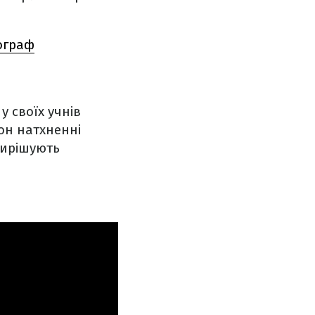
тограф
у своїх учнів
тон натхненні
вирішують