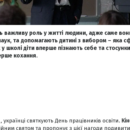
ть важливу роль у житті людини, адже саме в
наук, та допомагають дитині з вибором – яка сф
 у школі діти вперше пізнають себе та стосунк
перше кохання.
, українці святкують День працівників освіти.
Кі
ійним святом та пропонує з цієї нагоди подивит