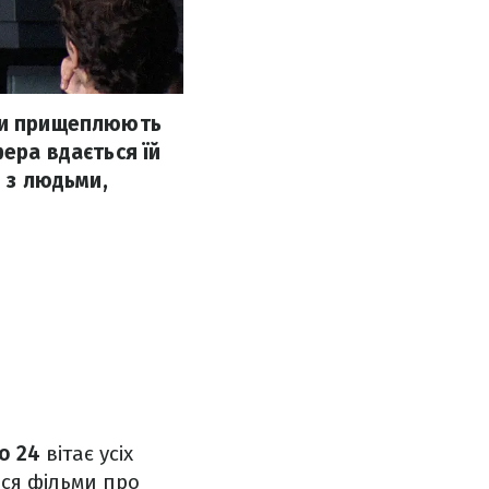
они прищеплюють
ера вдається їй
и з людьми,
но 24
вітає усіх
ися фільми про