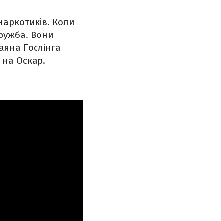
наркотиків. Коли
дружба. Вони
аяна Гослінга
 на Оскар.