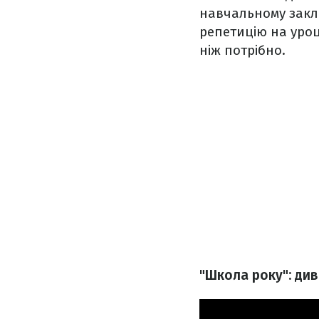
навчальному закла
репетицію на уроц
ніж потрібно.
"Школа року": див