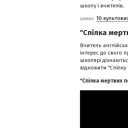
школу і вчителів.
10 культови
ЦІКАВО
"Спілка мерт
Вчитель англійсько
інтерес до свого п
школярі дізнаютьс
відновити "Спілку 
"Спілка мертвих п