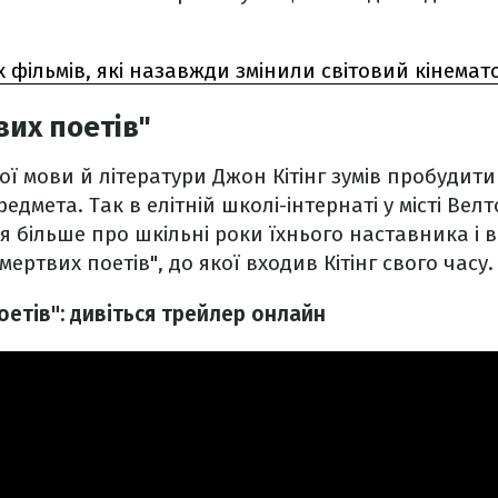
х фільмів, які назавжди змінили світовий кінема
вих поетів"
ї мови й літератури Джон Кітінг зумів пробудити 
редмета. Так в елітній школі-інтернаті у місті Вел
я більше про шкільні роки їхнього наставника і 
мертвих поетів", до якої входив Кітінг свого часу.
оетів": дивіться трейлер онлайн