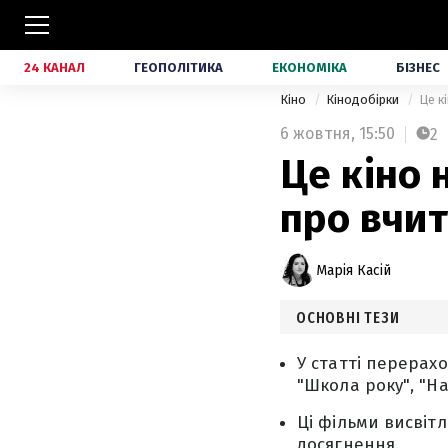
24 КАНАЛ
ГЕОПОЛІТИКА
ЕКОНОМІКА
БІЗНЕС
Кіно
Кінодобірки
Це к
6 жовтня,
15:50
2
Це кіно 
про вчит
Марія Касій
ОСНОВНІ ТЕЗИ
У статті перерахо
"Школа року", "На
Ці фільми висвіт
досягнення.