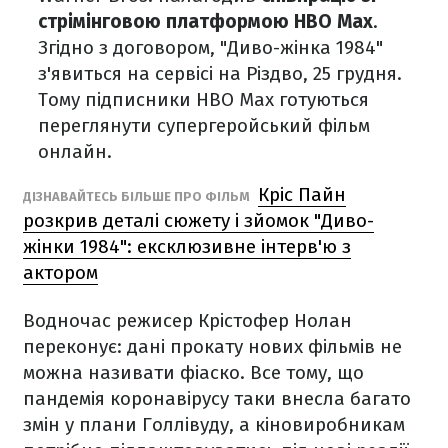
стрімінговою платформою HBO Max
.
Згідно з договором, "Диво-жінка 1984"
з'явиться на сервісі на Різдво, 25 грудня.
Тому підписники HBO Max готуються
переглянути супергеройський фільм
онлайн.
Кріс Пайн
ДІЗНАВАЙТЕСЬ БІЛЬШЕ ПРО ФІЛЬМ
розкрив деталі сюжету і зйомок "Диво-
жінки 1984": ексклюзивне інтерв'ю з
актором
Водночас режисер Крістофер Нолан
переконує: дані прокату нових фільмів не
можна називати фіаско. Все тому, що
пандемія коронавірусу таки внесла багато
змін у плани Голлівуду, а кіновиробникам