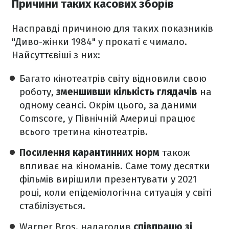
Причини таких касових зборів
Насправді причиною для таких показників
"Диво-жінки 1984" у прокаті є чимало.
Найсуттєвіші з них:
Багато кінотеатрів світу відновили свою
роботу,
зменшивши кількість глядачів
на
одному сеансі. Окрім цього, за даними
Comscore, у Північній Америці працює
всього третина кінотеатрів.
Посилення карантинних норм
також
впливає на кіноманів. Саме тому десятки
фільмів вирішили презентувати у 2021
році, коли епідеміологічна ситуація у світі
стабілізується.
Warner Bros. налагодив
співпрацю зі