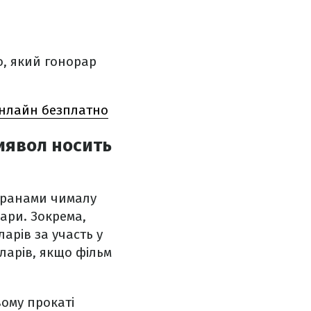
, який гонорар
 онлайн безплатно
Диявол носить
екранами чималу
рари. Зокрема,
арів за участь у
оларів, якщо фільм
вому прокаті