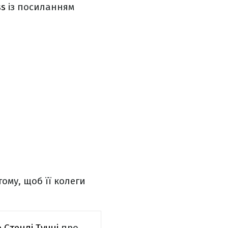
ss
із посиланням
тому, щоб її колеги
ю Стенлі Туччі
про