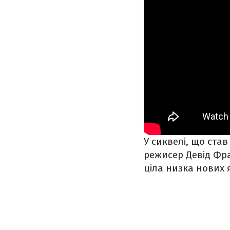
У сиквелі, що ста
режисер Девід Фра
ціла низка нових 