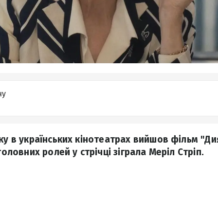
ну
оку в українських кінотеатрах вийшов фільм "Д
головних ролей у стрічці зіграла Меріл Стріп.