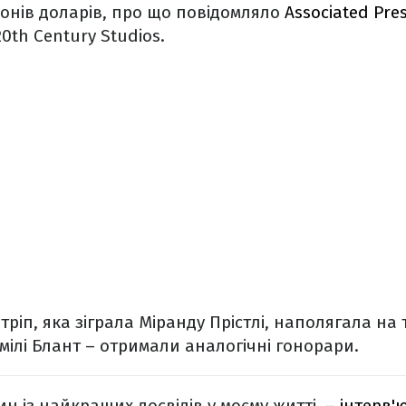
йонів доларів, про що повідомляло
Associated Pre
20th Century Studios.
тріп, яка зіграла Міранду Прістлі, наполягала на 
Емілі Блант – отримали аналогічні гонорари.
н із найкращих досвідів у моєму житті, –
інтерв'