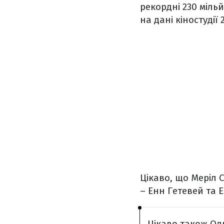
рекордні 230 міль
на дані кіностудії 
Цікаво, що Меріл С
– Енн Гетевей та 
Цікаво також Оди