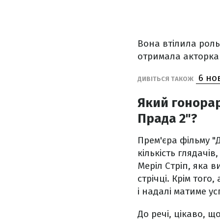
Вона втілила роль
отримала акторка 
6 нов
ДИВІТЬСЯ ТАКОЖ
Який гонорар
Прада 2"?
Прем'єра фільму "
кількість глядачів
Меріл Стріп, яка в
стрічці. Крім тог
і надалі матиме ус
До речі, цікаво, щ