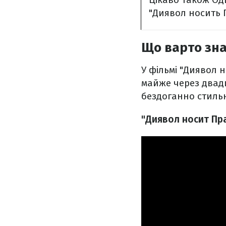
"Диявол носить 
Що варто зна
У фільмі "Диявол н
майже через двадц
бездоганно стильн
"Диявол носит Пра