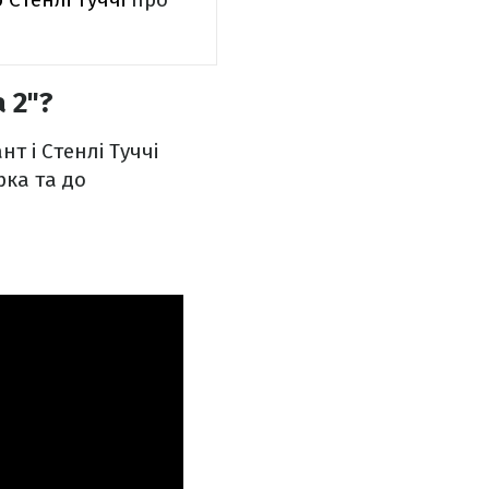
 2"?
нт і Стенлі Туччі
рка та до