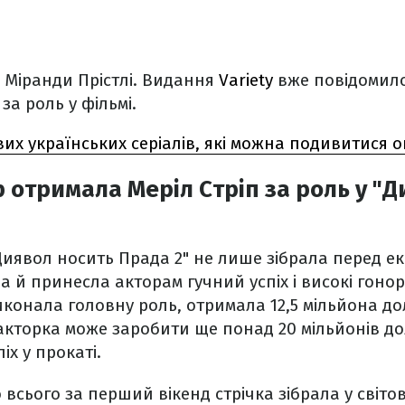
 Міранди Прістлі. Видання
Variety
вже повідомило
за роль у фільмі.
их українських серіалів, які можна подивитися
 отримала Меріл Стріп за роль у "
Диявол носить Прада 2" не лише зібрала перед 
, а й принесла акторам гучний успіх і високі гоно
иконала головну роль, отримала 12,5 мільйона дол
о, акторка може заробити ще понад 20 мільйонів д
піх у прокаті.
о всього за перший вікенд стрічка зібрала у світо