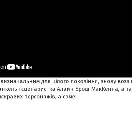
в визначальним для цілого покоління, знову возз
нкель і сценаристка Алайн Брош МакКенна, а та
яскравих персонажів, а саме: