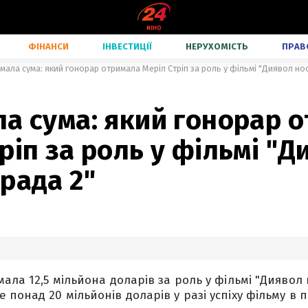
ФІНАНСИ
ІНВЕСТИЦІЇ
НЕРУХОМІСТЬ
ПРАВ
мала сума: який гонорар отримала Меріл Стріп за роль у фільмі "Диявол но
а сума: який гонорар 
ріп за роль у фільмі "Д
рада 2"
ала 12,5 мільйона доларів за роль у фільмі "Диявол 
понад 20 мільйонів доларів у разі успіху фільму в п