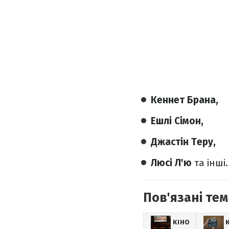
Кеннет Брана,
Ешлі Сімон,
Джастін Теру,
Люсі Л'ю
та інші.
Пов'язані тем
КІНО