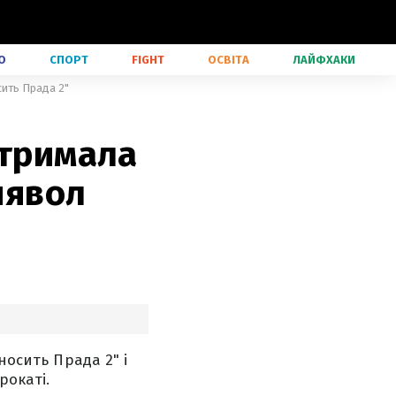
О
СПОРТ
FIGHT
ОСВІТА
ЛАЙФХАКИ
сить Прада 2"
отримала
иявол
носить Прада 2" і
рокаті.