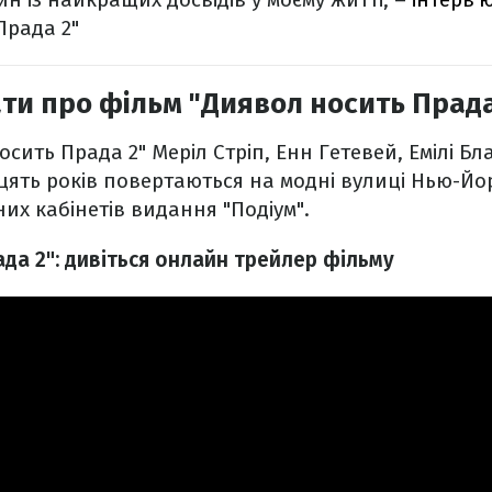
Прада 2"
ти про фільм "Диявол носить Прада
осить Прада 2" Меріл Стріп, Енн Гетевей, Емілі Бла
ять років повертаються на модні вулиці Нью-Йо
их кабінетів видання "Подіум".
да 2": дивіться онлайн трейлер фільму