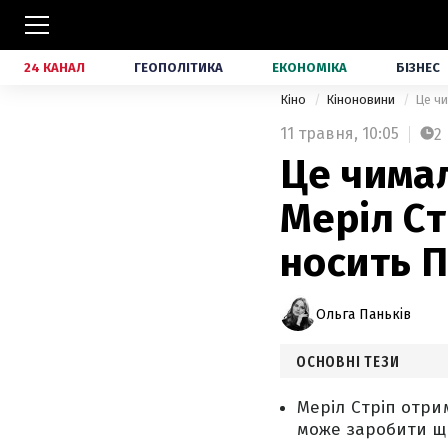
24 КАНАЛ
ГЕОПОЛІТИКА
ЕКОНОМІКА
БІЗНЕС
Кіно
Кіноновини
Це чи
11 травня,
10:05
2
Це чимал
Меріл Ст
носить П
Ольга Паньків
ОСНОВНІ ТЕЗИ
Меріл Стріп отрим
може заробити ще 