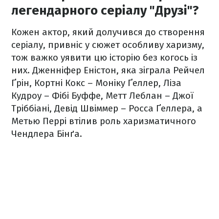
легендарного серіалу "Друзі"?
Кожен актор, який долучився до створення
серіалу, привніс у сюжет особливу харизму,
тож важко уявити цю історію без когось із
них. Дженніфер Еністон, яка зіграла Рейчел
Ґрін, Кортні Кокс – Моніку Ґеллер, Ліза
Кудроу – Фібі Буффе, Метт Леблан – Джої
Тріббіані, Девід Швіммер – Росса Ґеллера, а
Метью Перрі втілив роль харизматичного
Чендлера Бінґа.