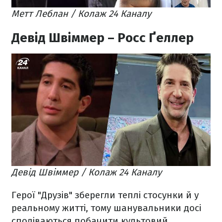
Метт Леблан / Колаж 24 Каналу
Девід Швіммер – Росс Ґеллер
Девід Швіммер / Колаж 24 Каналу
Герої "Друзів" зберегли теплі стосунки й у
реальному житті, тому шанувальники досі
сподіваються побачити культовий