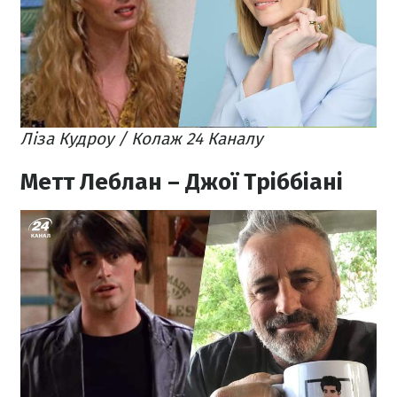
Ліза Кудроу / Колаж 24 Каналу
Метт Леблан – Джої Тріббіані