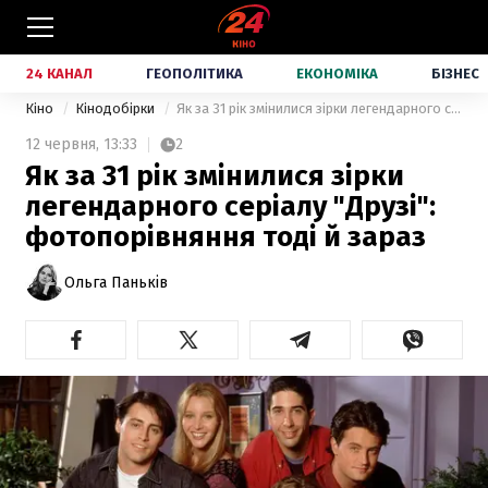
24 КАНАЛ
ГЕОПОЛІТИКА
ЕКОНОМІКА
БІЗНЕС
Кіно
Кінодобірки
Як за 31 рік змінилися зірки легендарного серіалу "Друзі": фотопорівняння тоді й зараз
12 червня,
13:33
2
Як за 31 рік змінилися зірки
легендарного серіалу "Друзі":
фотопорівняння тоді й зараз
Ольга Паньків