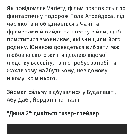
Як повідомляє Variety, фільм розповість про
фантастичну подорож Пола Атрейдеса, під
час якої він об'єднається з Чані та
фременами й вийде на стежку війни, щоб
помститися змовникам, які знищили його
родину. Юнакові доведеться вибрати між
любов'ю свого життя і долею відомої
людству всесвіту, і він спробує запобігти
жахливому майбутньому, невідомому
нікому, крім нього.
Зйомки фільму відбувалися у Будапешті,
Абу-Дабі, Йорданії та Італії.
"Дюна 2": дивіться тизер-трейлер