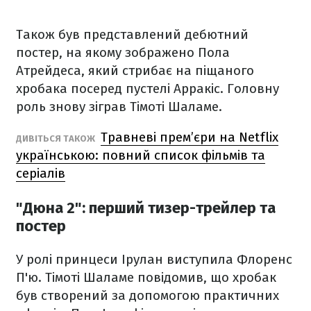
Також був представлений дебютний
постер, на якому зображено Пола
Атрейдеса, який стрибає на піщаного
хробака посеред пустелі Арракіс. Головну
роль знову зіграв Тімоті Шаламе.
Травневі прем’єри на Netflix
ДИВІТЬСЯ ТАКОЖ
українською: повний список фільмів та
серіалів
"Дюна 2": перший тизер-трейлер та
постер
У ролі принцеси Ірулан виступила Флоренс
П'ю. Тімоті Шаламе повідомив, що хробак
був створений за допомогою практичних