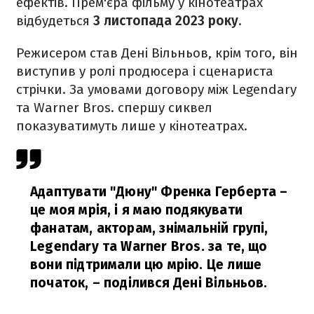
ефектів. Прем'єра фільму у кінотеатрах
відбудеться
3 листопада 2023 року
.
Режисером став Дені Вільньов, крім того, він
виступив у ролі продюсера і сценариста
стрічки. За умовами договору між Legendary
та Warner Bros. спершу сиквел
показуватимуть лише у кінотеатрах.
Адаптувати "Дюну" Френка Герберта –
це моя мрія, і я маю подякувати
фанатам, акторам, знімальній групі,
Legendary та Warner Bros. за те, що
вони підтримали цю мрію. Це лише
початок,
– поділився Дені Вільньов.