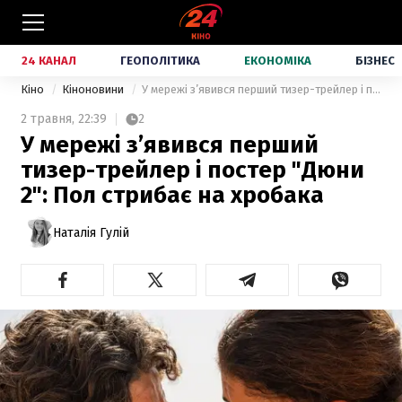
24 КАНАЛ
ГЕОПОЛІТИКА
ЕКОНОМІКА
БІЗНЕС
Кіно
Кіноновини
У мережі з’явився перший тизер-трейлер і постер "Дюни 2": Пол стрибає на хробака
2 травня,
22:39
2
У мережі з’явився перший
тизер-трейлер і постер "Дюни
2": Пол стрибає на хробака
Наталія Гулій