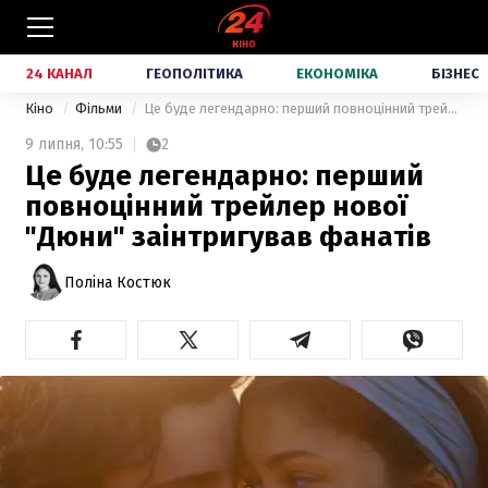
24 КАНАЛ
ГЕОПОЛІТИКА
ЕКОНОМІКА
БІЗНЕС
Кіно
Фільми
Це буде легендарно: перший повноцінний трейлер нової "Дюни" заінтригував фанатів
9 липня,
10:55
2
Це буде легендарно: перший
повноцінний трейлер нової
"Дюни" заінтригував фанатів
Поліна Костюк