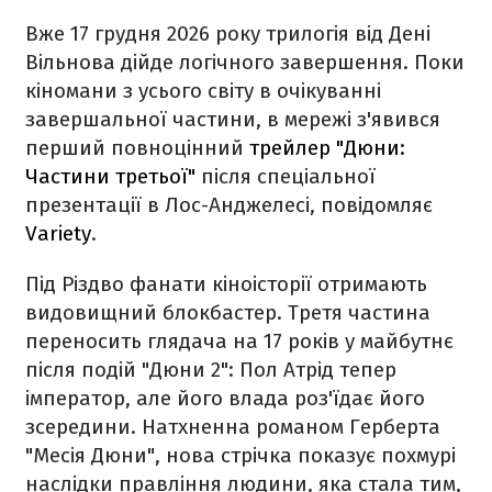
Вже 17 грудня 2026 року трилогія від Дені
Вільнова дійде логічного завершення. Поки
кіномани з усього світу в очікуванні
завершальної частини, в мережі з'явився
перший повноцінний
трейлер "Дюни:
Частини третьої"
після спеціальної
презентації в Лос-Анджелесі, повідомляє
Variety
.
Під Різдво фанати кіноісторії отримають
видовищний блокбастер. Третя частина
переносить глядача на 17 років у майбутнє
після подій "Дюни 2": Пол Атрід тепер
імператор, але його влада роз'їдає його
зсередини. Натхненна романом Герберта
"Месія Дюни", нова стрічка показує похмурі
наслідки правління людини, яка стала тим,