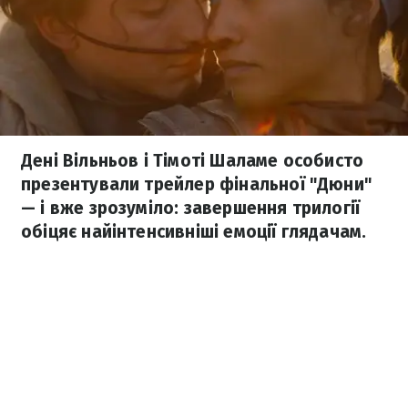
Дені Вільньов і Тімоті Шаламе особисто
презентували трейлер фінальної "Дюни"
— і вже зрозуміло: завершення трилогії
обіцяє найінтенсивніші емоції глядачам.