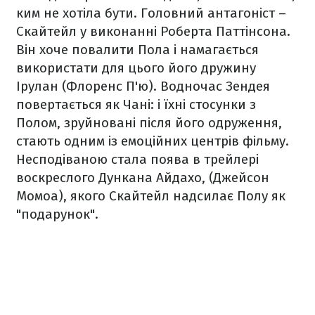
ким не хотіла бути. Головний антагоніст –
Скайтейл у виконанні Роберта Паттінсона.
Він хоче повалити Пола і намагається
використати для цього його дружину
Ірулан (Флоренс П'ю). Водночас Зендея
повертається як Чані: і їхні стосунки з
Полом, зруйновані після його одруження,
стають одним із емоційних центрів фільму.
Несподіваною стала поява в трейлері
воскреслого Дункана Айдахо, (Джейсон
Момоа), якого Скайтейл надсилає Полу як
"подарунок".