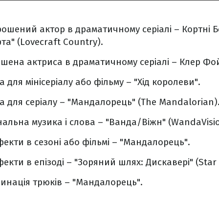
шений актор в драматичному серіалі – Кортні Б
а" (Lovecraft Country).
ена актриса в драматичному серіалі – Клер Фой
для мінісеріалу або фільму – "Хід королеви".
 для серіалу – "Мандалорець" (The Mandalorian)
альна музика і слова – "Ванда/Віжн" (WandaVisio
екти в сезоні або фільмі – "Мандалорець".
кти в епізоді – "Зоряний шлях: Дискавері" (Star T
нація трюків – "Мандалорець".