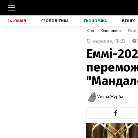
24 КАНАЛ
ГЕОПОЛІТИКА
ЕКОНОМІКА
БІЗНЕС
Кіно
Кіноновини
Еммі-
13 вересня,
18:22
Еммі-202
переможц
"Мандало
Уляна Журба