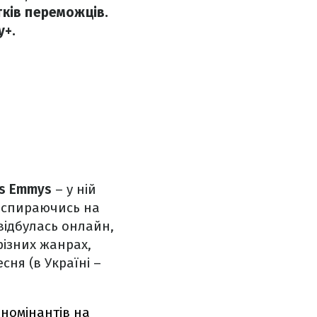
тків переможців.
y+.
ts Emmys
– у ній
, спираючись на
відбулась онлайн,
різних жанрах,
сня (в Україні –
 номінантів на