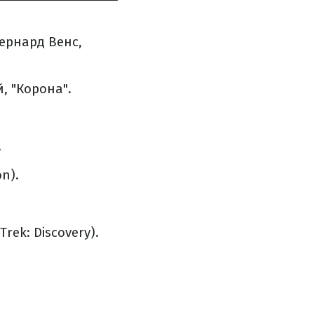
ернард Венс,
, "Корона".
.
n).
rek: Discovery).