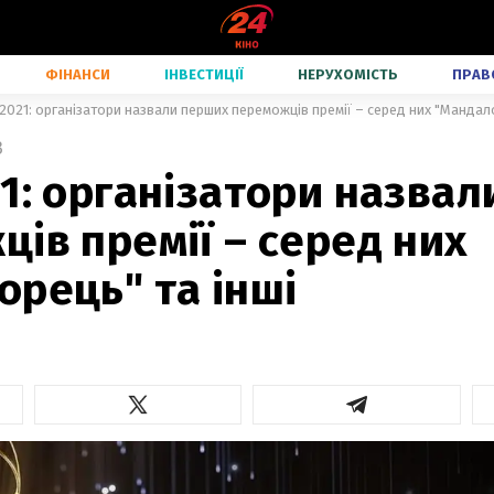
ФІНАНСИ
ІНВЕСТИЦІЇ
НЕРУХОМІСТЬ
ПРАВ
2021: організатори назвали перших переможців премії – серед них "Мандало
3
1: організатори назва
ів премії – серед них
рець" та інші