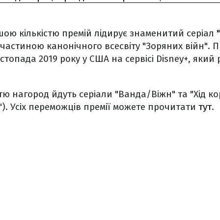
шою кількістю премій лідирує знаменитий серіал
"
частиною канонічного всесвіту "Зоряних війн". П
стопада 2019 року у США на сервісі Disney+, який
стю нагород йдуть серіали "Ванда/Віжн" та "Хід к
"). Усіх переможців премії можете прочитати
тут
.