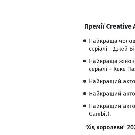
Премії Creative
Найкраща чолов
серіалі – Джей Б
Найкраща жіноч
серіалі – Кеке Па
Найкращий актор
Найкращий актор
Найкращий акторс
Gambit).
"Хід королеви" 20