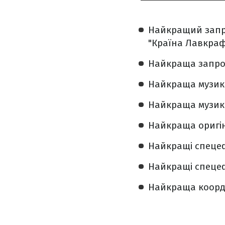
Найкращий запро
"Країна Лавкрафт
Найкраща запрош
Найкраща музика 
Найкраща музика
Найкраща оригін
Найкращі спецеф
Найкращі спецефе
Найкраща коорди