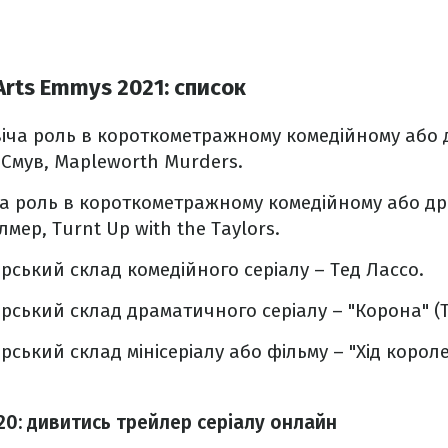
 Arts Emmys 2021: список
іча роль в короткометражному комедійному або
і Смув, Mapleworth Murders.
а роль в короткометражному комедійному або д
лмер, Turnt Up with the Taylors.
ський склад комедійного серіалу – Тед Лассо.
ський склад драматичного серіалу – "Корона" (T
ький склад мінісеріалу або фільму – "Хід короле
20: дивитись трейлер серіалу онлайн