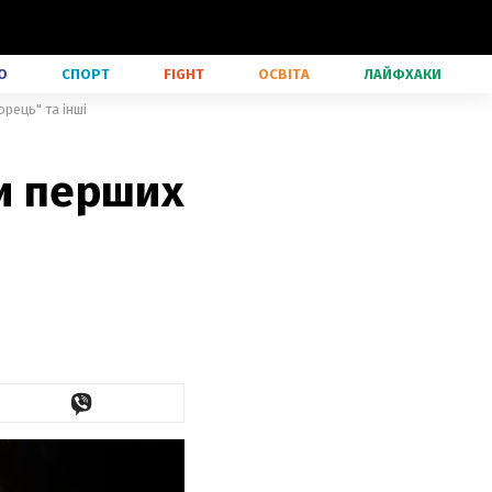
О
СПОРТ
FIGHT
ОСВІТА
ЛАЙФХАКИ
рець" та інші
ли перших