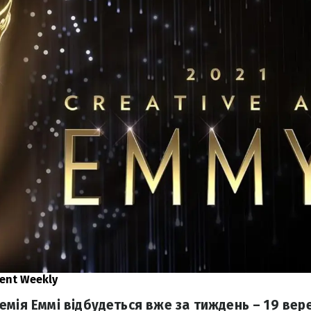
ent Weekly
емія Еммі відбудеться вже за тиждень – 19 вере