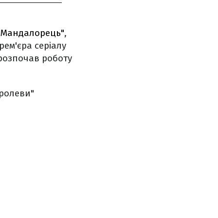
Мандалорець"
,
рем'єра серіалу
 розпочав роботу
оролеви"