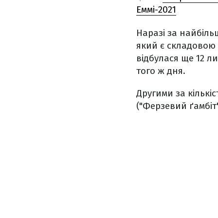
Еммі-2021
Наразі за найбіль
який є складовою 
відбулася ще 12 ли
того ж дня.
Другими за кількі
("Ферзевий ґамбіт