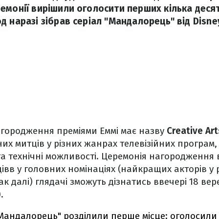
емонії вирішили оголосити перших кілька деся
 наразі зібрав серіал "Мандалорець" від Disne
городження преміями Еммі має назву
Creative Ar
их митців у різних жанрах телевізійних програм
та технічні можливості. Церемонія нагородження 
івв у головних номінаціях (найкращих акторів у 
ак далі) глядачі зможуть дізнатись ввечері 18 вере
.
"Мандалорець" розділили перше місце: оголосили