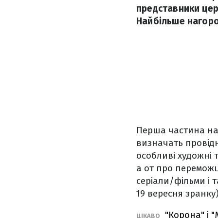
представники цер
Найбільше нагород
Перша частина на
визначать провідн
особливі художні 
а от про переможц
серіали/фільми і т
19 вересня зранку)
"Корона" і 
ЦІКАВО