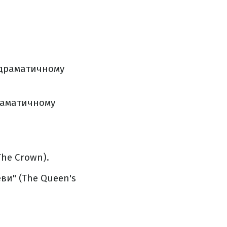
 драматичному
раматичному
he Crown).
ви" (The Queen's