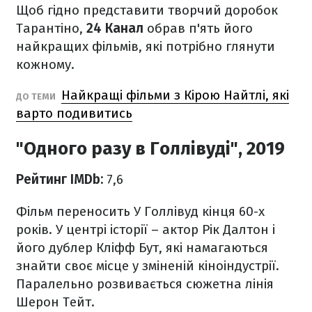
Щоб гідно представити творчий доробок
Тарантіно,
24 Канал
обрав п'ять його
найкращих фільмів, які потрібно глянути
кожному.
Найкращі фільми з Кірою Найтлі, які
ДО ТЕМИ
варто подивитись
"Одного разу в Голлівуді", 2019
Рейтинг IMDb:
7,6
Фільм переносить У Голлівуд кінця 60-х
років. У центрі історії – актор Рік Далтон і
його дублер Кліфф Бут, які намагаються
знайти своє місце у зміненій кіноіндустрії.
Паралельно розвивається сюжетна лінія
Шерон Тейт.