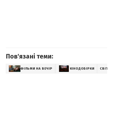
Пов'язані теми:
ФІЛЬМИ НА ВЕЧІР
КІНОДОБІРКИ
СВІТОВ