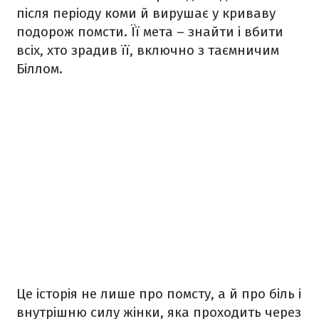
після періоду коми й вирушає у криваву
подорож помсти. Її мета – знайти і вбити
всіх, хто зрадив її, включно з таємничим
Біллом.
Це історія не лише про помсту, а й про біль і
внутрішню силу жінки, яка проходить через