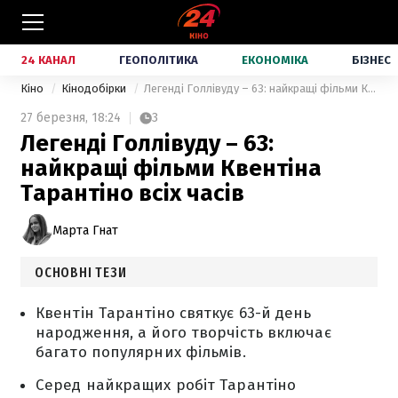
24 КАНАЛ
ГЕОПОЛІТИКА
ЕКОНОМІКА
БІЗНЕС
Кіно
Кінодобірки
Легенді Голлівуду – 63: найкращі фільми Квентіна Тарантіно всіх часів
27 березня,
18:24
3
Легенді Голлівуду – 63:
найкращі фільми Квентіна
Тарантіно всіх часів
Марта Гнат
ОСНОВНІ ТЕЗИ
Квентін Тарантіно святкує 63-й день
народження, а його творчість включає
багато популярних фільмів.
Серед найкращих робіт Тарантіно