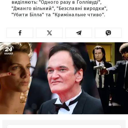
виділяють: "Одного разу в Голлівуді",
"Джанго вільний", "Безславні виродки",
"Убити Білла" та "Кримінальне чтиво".