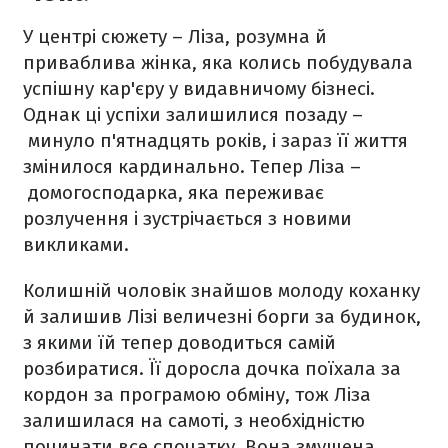
У центрі сюжету – Ліза, розумна й
приваблива жінка, яка колись побудувала
успішну кар'єру у видавничому бізнесі.
Однак ці успіхи залишилися позаду –
минуло п'ятнадцять років, і зараз її життя
змінилося кардинально. Тепер Ліза –
домогосподарка, яка переживає
розлучення і зустрічається з новими
викликами.
Колишній чоловік знайшов молоду коханку
й залишив Лізі величезні борги за будинок,
з якими їй тепер доводиться самій
розбиратися. Її доросла дочка поїхала за
кордон за програмою обміну, тож Ліза
залишилася на самоті, з необхідністю
починати все спочатку. Вона змушена