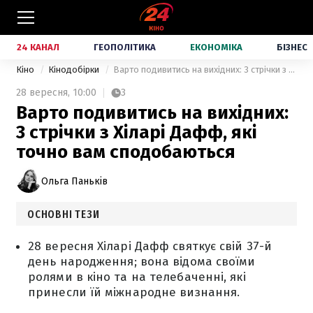
24 КАНАЛ
ГЕОПОЛІТИКА
ЕКОНОМІКА
БІЗНЕС
Кіно
Кінодобірки
Варто подивитись на вихідних: 3 стрічки з Хіларі Дафф, які точно вам сподобаються
28 вересня,
10:00
3
Варто подивитись на вихідних:
3 стрічки з Хіларі Дафф, які
точно вам сподобаються
Ольга Паньків
ОСНОВНІ ТЕЗИ
28 вересня Хіларі Дафф святкує свій 37-й
день народження; вона відома своїми
ролями в кіно та на телебаченні, які
принесли їй міжнародне визнання.