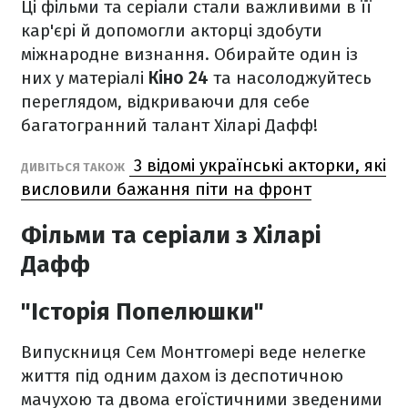
Ці фільми та серіали стали важливими в її
кар'єрі й допомогли акторці здобути
міжнародне визнання. Обирайте один із
них у матеріалі
Кіно 24
та насолоджуйтесь
переглядом, відкриваючи для себе
багатогранний талант Хіларі Дафф!
3 відомі українські акторки, які
ДИВІТЬСЯ ТАКОЖ
висловили бажання піти на фронт
Фільми та серіали з Хіларі
Дафф
"Історія Попелюшки"
Випускниця Сем Монтгомері веде нелегке
життя під одним дахом із деспотичною
мачухою та двома егоїстичними зведеними