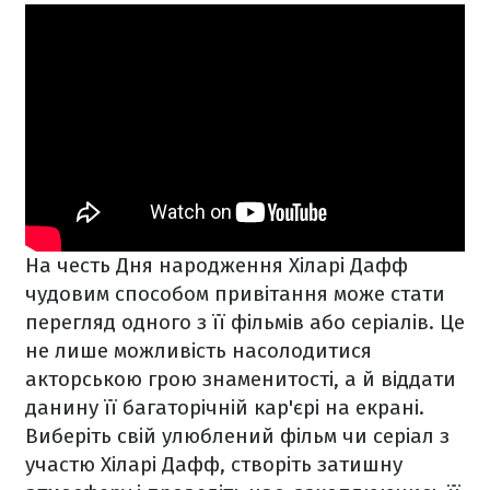
На честь Дня народження Хіларі Дафф
чудовим способом привітання може стати
перегляд одного з її фільмів або серіалів. Це
не лише можливість насолодитися
акторською грою знаменитості, а й віддати
данину її багаторічній кар'єрі на екрані.
Виберіть свій улюблений фільм чи серіал з
участю Хіларі Дафф, створіть затишну