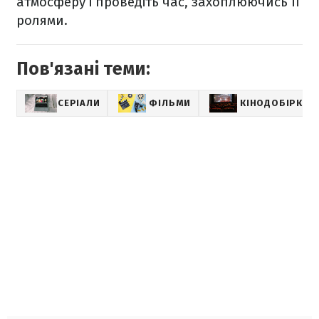
атмосферу і проведіть час, захоплюючись її
ролями.
Пов'язані теми:
СЕРІАЛИ
ФІЛЬМИ
КІНОДОБІРКИ