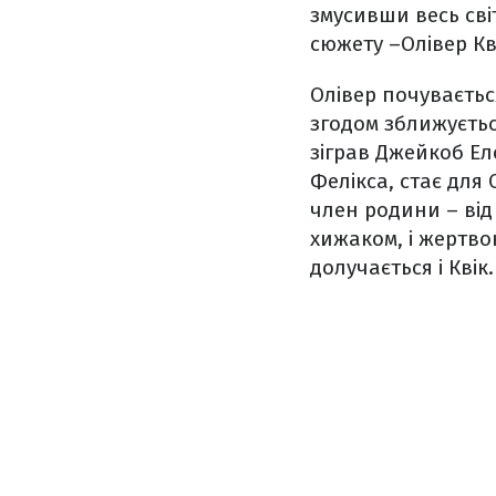
змусивши весь сві
сюжету –Олівер Кв
Олівер почуваєтьс
згодом зближуєть
зіграв Джейкоб Ел
Фелікса, стає для
член родини – від
хижаком, і жертвою
долучається і Квік.