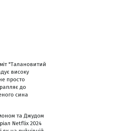
сміт "Талановитий
адує високу
не просто
рапляє до
щеного сина
ймоном та Джудом
іал Netflix 2024
 як на руйнівній