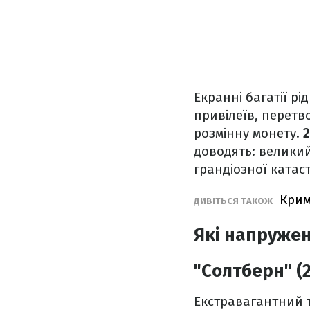
Екранні багатії 
привілеїв, перетв
розмінну монету.
доводять: великий
грандіозної катас
Кримі
ДИВІТЬСЯ ТАКОЖ
Які напружен
"Солтберн" (
Екстравагантний 