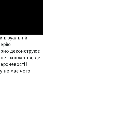
 візуальній
серію
ерно деконструює
не сходження, де
ерхневості і
у не має чого