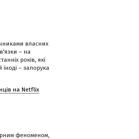
учниками власних
в'язки – на
танніх років, які
 іноді – запорука
ців на Netflix
урним феноменом,