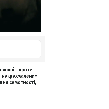
озкоші", проте
но накрахмаленим
дня самотності,