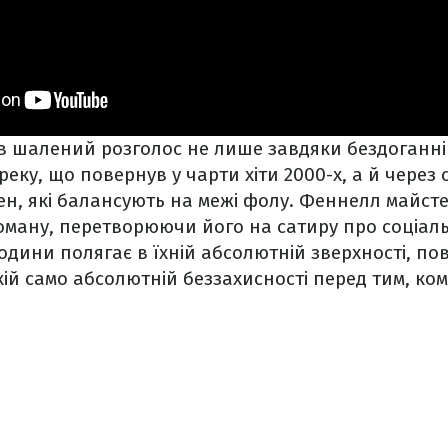
в шалений розголос не лише завдяки бездоганній
реку, що повернув у чарти хіти 2000-х, а й через 
ен, які балансують на межі фолу. Феннелл майст
оману, перетворюючи його на сатиру про соціаль
одини полягає в їхній абсолютній зверхності, пов
акій само абсолютній беззахисності перед тим, ком