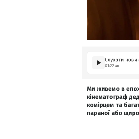
Слухати нови
01:22 хв
Ми живемо в епох
кінематограф дед
комірцем та бага
параної або щиро