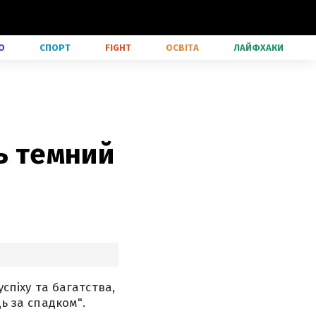
О
СПОРТ
FIGHT
ОСВІТА
ЛАЙФХАКИ
ь темний
успіху та багатства,
ь за спадком".