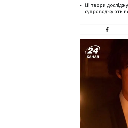
Ці твори дослідж
супроводжують ве