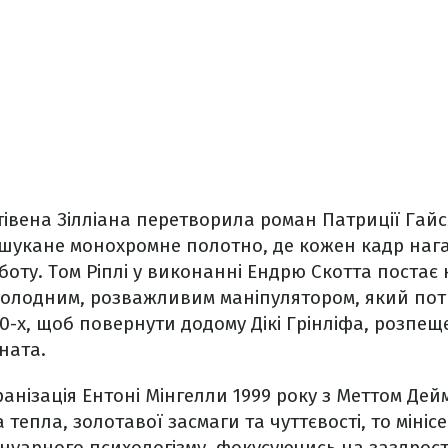
тівена Зілліана перетворила роман Патриції Гай
вишукане монохромне полотно, де кожен кадр наг
оту. Том Ріплі у виконанні Ендрю Скотта постає 
холодним, розважливим маніпулятором, який пот
960-х, щоб повернути додому Дікі Грінліфа, розпе
ната.
анізація Ентоні Мінгелли 1999 року з Меттом Де
тепла, золотавої засмаги та чуттєвості, то мінісер
нуарного психологізму, фокусуючись на заздрості