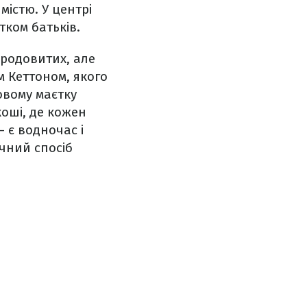
істю. У центрі
атком батьків.
 родовитих, але
 Кеттоном, якого
овому маєтку
коші, де кожен
 є водночас і
ічний спосіб