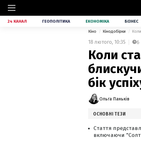
24 КАНАЛ
ГЕОПОЛІТИКА
ЕКОНОМІКА
БІЗНЕС
Кіно
Кінодобірки
Коли
18 лютого,
10:35
6
Коли ста
блискучи
бік успіх
Ольга Паньків
ОСНОВНІ ТЕЗИ
Стаття представля
включаючи "Солтбе