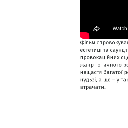
Фільм спровокува
естетиці та саундт
провокаційних сц
жанр готичного р
нещастя багатої р
нудьзі, а ще – у т
втрачати.