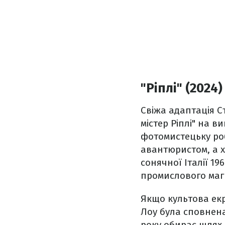
"Ріплі" (2024)
Свіжа адаптація С
містер Ріплі" на 
фотомистецьку роб
авантюристом, а 
сонячної Італії 1
промислового маг
Якщо культова екр
Лоу була сповнена 
року обирає шлях 