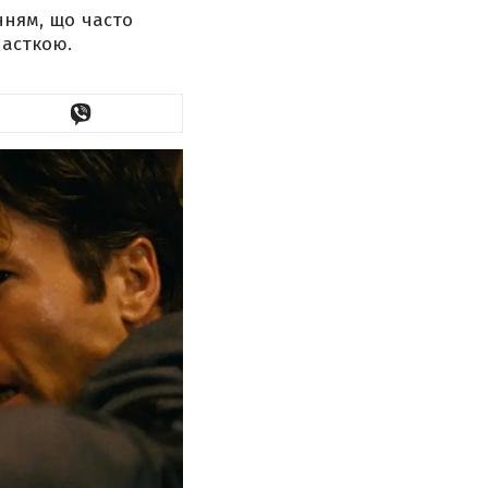
нням, що часто
пасткою.