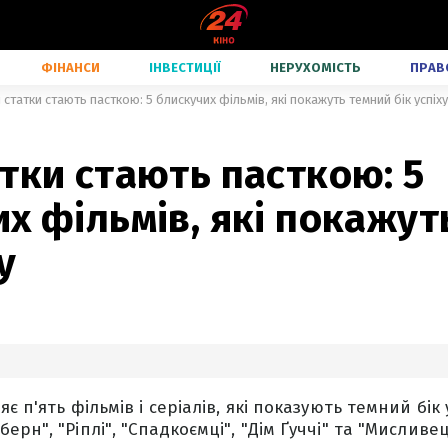
ФІНАНСИ
ІНВЕСТИЦІЇ
НЕРУХОМІСТЬ
ПРАВ
 статки стають пасткою: 5 блискучих фільмів, які покажуть темний бік успіху
тки стають пасткою: 5
х фільмів, які покажут
у
є п'ять фільмів і серіалів, які показують темний бік 
рн", "Ріплі", "Спадкоємці", "Дім Ґуччі" та "Мисливец