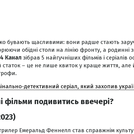
рідко бувають щасливими: вони радше стають зар
орюючи обідні столи на лінію фронту, а родинні з
24 Канал
зібрав 5 найгучніших фільмів і серіалів ос
 статок – це не лише квиток у краще життя, але й
трофи.
нально-детективний серіал, який захопив україн
і фільми подивитись ввечері?
2023)
трилер Емеральд Феннелл став справжнім культ