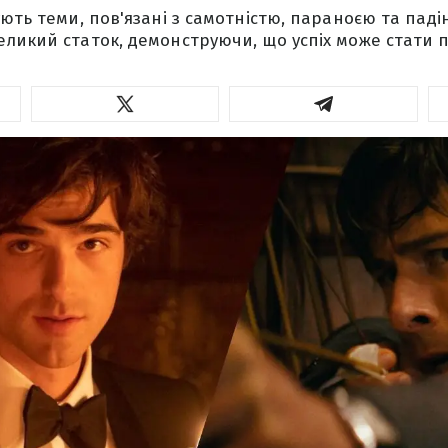
ують теми, пов'язані з самотністю, параноєю та паді
ликий статок, демонструючи, що успіх може стати 