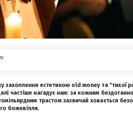
ну
у захоплення естетикою old money та "тихої р
алі частіше нагадує нам: за кожним бездоган
томільярдним трастом зазвичай ховається безо
го божевілля.