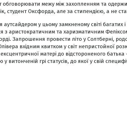
т обговорювати межу між захопленням та одержим
ік, студент Оксфорда, але за стипендією, а не ст
я аутсайдером у цьому замкненому світі багатих і
ся з аристократичним та харизматичним Феліксом
орді. Запрошення провести літо у Солтберні, род
 Олівера вхідним квитком у світ непристойної роз
 ексцентричної матері до відстороненого батька –
 у витонченій грі статусів, до якої у свій специф