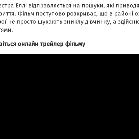
естра Еллі відправляється на пошуки, які приводя
иття. Фільм поступово розкриває, що в районі о
ерої не просто шукають зниклу дівчинку, а здійс
тями.
віться онлайн трейлер фільму