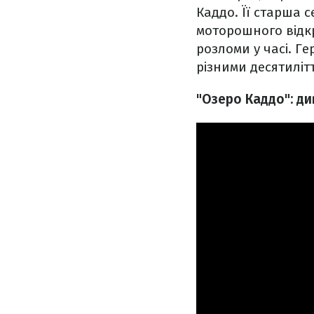
Каддо. Її старша с
моторошного відкр
розломи у часі. Г
різними десятиліт
"Озеро Каддо": ди