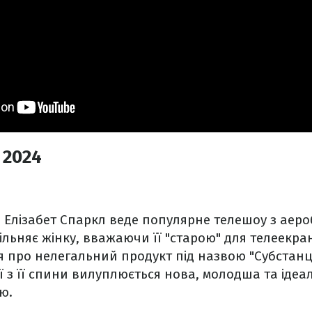
 2024
Елізабет Спаркл веде популярне телешоу з аеробік
ільняє жінку, вважаючи її "старою" для телеекран
ся про нелегальний продукт під назвою "Субстанці
кції з її спини вилуплюється нова, молодша та ідеа
ью.