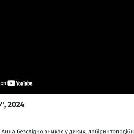
", 2024
на Анна безслідно зникає у диких, лабіринтоподіб