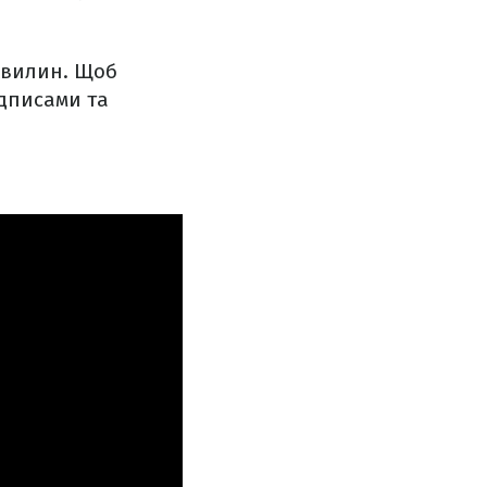
 хвилин. Щоб
ідписами та