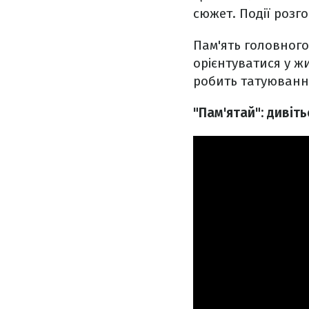
сюжет. Події розг
Пам'ять головного
орієнтуватися у ж
робить татуюванн
"Пам'ятай": дивіт