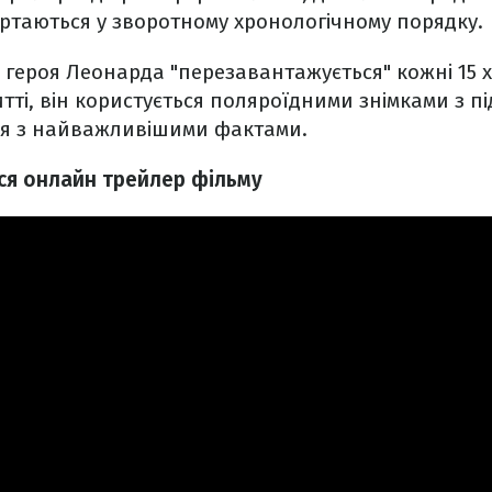
ортаються у зворотному хронологічному порядку.
 героя Леонарда "перезавантажується" кожні 15
итті, він користується поляроїдними знімками з п
я з найважливішими фактами.
ься онлайн трейлер фільму