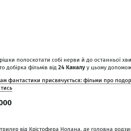
рішки полоскотати собі нерви й до останньої хв
то добірка фільмів від
24 Каналу
у цьому допомож
м фантастики присвячується: фільми про подорож
атись
2000
трилер від Крістофера Нолана, де головна родзи