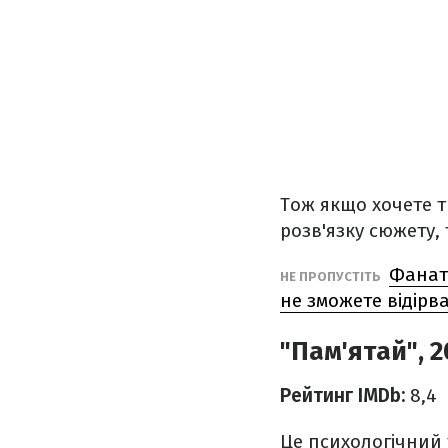
Тож якщо хочете т
розв'язку сюжету, 
Фаната
НЕ ПРОПУСТІТЬ
не зможете відірв
"Пам'ятай", 
Рейтинг IMDb:
8,4
Це психологічний 