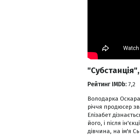
"Субстанція",
Рейтинг IMDb:
7,2
Володарка Оскара 
річчя продюсер зв
Елізабет дізнаєть
його, і після ін'є
дівчина, на ім'я С