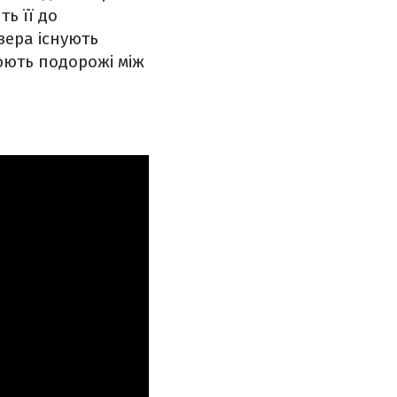
ть її до
зера існують
нюють подорожі між