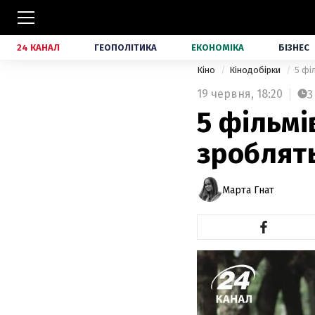
24 КАНАЛ
ГЕОПОЛІТИКА
ЕКОНОМІКА
БІЗНЕС
Кіно
Кінодобірки
5 фі
19 червня,
18:20
3
5 фільмі
зроблять
Марта Гнат