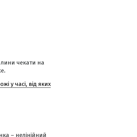
илини чекати на
е.
і у часі, від яких
нка – нелінійний