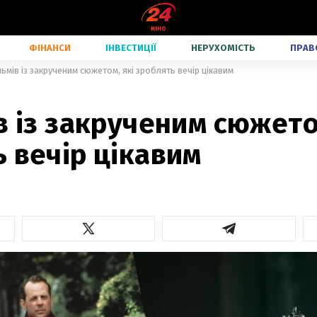
ФІНАНСИ
ІНВЕСТИЦІЇ
НЕРУХОМІСТЬ
ПРАВ
льмів із закрученим сюжетом, які зроблять вечір цікавим
в із закрученим сюжето
 вечір цікавим