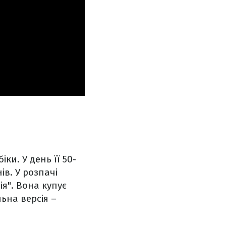
и. У день її 50-
ів. У розпачі
я". Вона купує
льна версія –