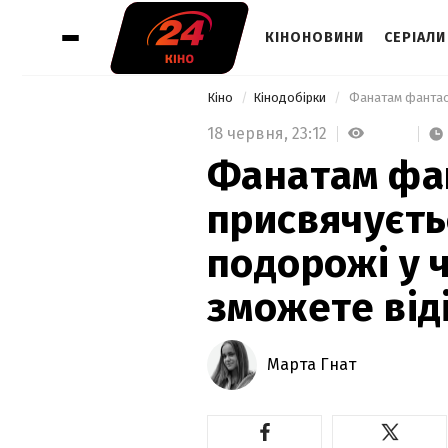
КІНОНОВИНИ
СЕРІАЛИ
Кіно
Кінодобірки
18 червня,
23:12
Фанатам фа
присвячуєть
подорожі у ч
зможете від
Марта Гнат