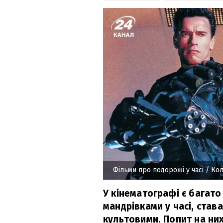
Фільми про подорожі у часі
/ Кол
У кінематографі є багато 
мандрівками у часі, став
культовими. Попит на них