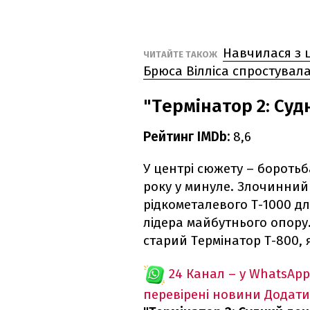
Навчилася з 
ЧИТАЙТЕ ТАКОЖ
Брюса Вілліса спростувала
"Термінатор 2: Суд
Рейтинг IMDb:
8,6
У центрі сюжету – боротьба
року у минуле. Злочинний
рідкометалевого Т-1000 д
лідера майбутнього опор
старий Термінатор Т-800, 
24 Канал – у WhatsApp
перевірені новини
Додати