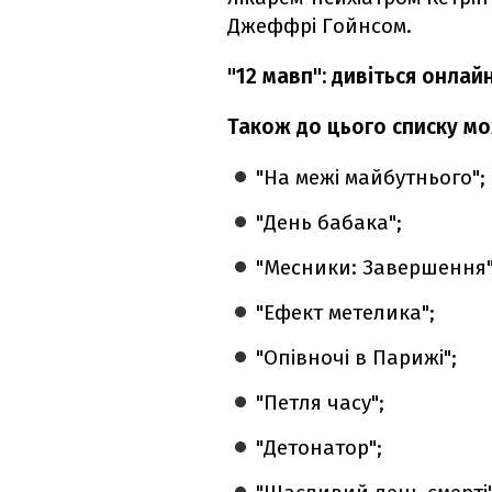
Джеффрі Гойнсом.
"12 мавп": дивіться онлай
Також до цього списку мо
"На межі майбутнього";
"День бабака";
"Месники: Завершення"
"Ефект метелика";
"Опівночі в Парижі";
"Петля часу";
"Детонатор";