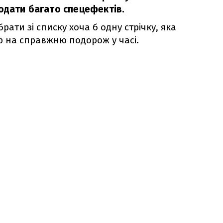
одати багато спецефектів.
ати зі списку хоча б одну стрічку, яка
р на справжню подорож у часі.