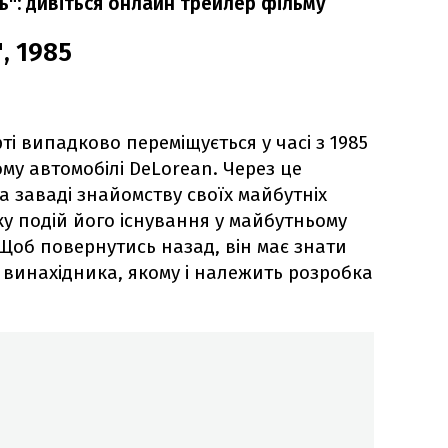
ь": дивіться онлайн трейлер фільму
, 1985
ті випадково переміщується у часі з 1985
ому автомобілі DeLorean. Через це
 заваді знайомству своїх майбутніх
тку подій його існування у майбутньому
Щоб повернутись назад, він має знати
винахідника, якому і належить розробка