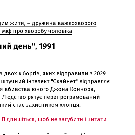
цим жити, – дружина важкохворого
 міф про хворобу чоловіка
ний день", 1991
 двох кіборгів, яких відправили з 2029
 штучний інтелект "Скайнет" відправляє
ля вбивства юного Джона Коннора,
у. Людство рятує перепрограмований
який стає захисником хлопця.
Підпишіться, щоб не загубити і читати