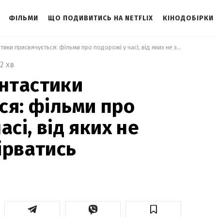
ФІЛЬМИ
ЩО ПОДИВИТИСЬ НА NETFLIX
КІНОДОБІРКИ
 Фанатам фантастики присвячується: фільми про подорожі у часі, від яких не зможете відірватись 
2 хв
нтастики
ся: фільми про
асі, від яких не
ірватись