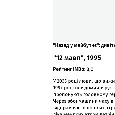
"Назад у майбутнє": диві
"12 мавп", 1995
Рейтинг IMDb:
8,0
У 2035 році люди, що вижи
1997 році невідомий вірус
пропонують головному гер
Через збої машини часу він
відправляють до психіатри
лікарем-психіатром Кетрін