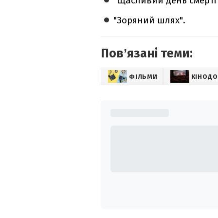
"Щасливий день смерті"
"Зоряний шлях".
Повʼязані теми:
ФІЛЬМИ
КІНОДО