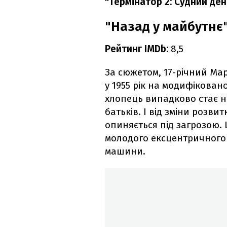
"Термінатор 2: Судний ден
"Назад у майбутнє"
Рейтинг IMDb:
8,5
За сюжетом, 17-річний Мар
у 1955 рік на модифікован
хлопець випадково стає на
батьків. І від зміни розви
опиняється під загрозою. 
молодого ексцентричного 
машини.