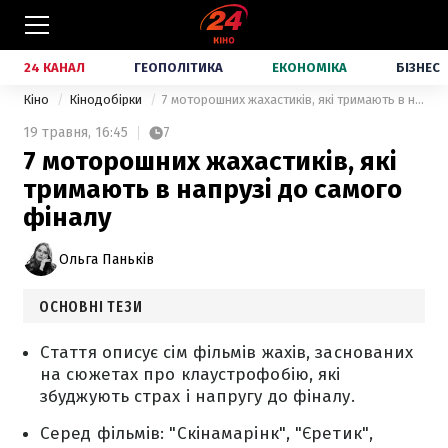
24 КАНАЛ
ГЕОПОЛІТИКА
ЕКОНОМІКА
БІЗНЕС
Кіно
Кінодобірки
7 моторошних жахастиків, які тримають в напрузі до самого фіналу
19 травня,
16:45
7
7 моторошних жахастиків, які
тримають в напрузі до самого
фіналу
Ольга Паньків
ОСНОВНІ ТЕЗИ
Стаття описує сім фільмів жахів, заснованих
на сюжетах про клаустрофобію, які
збуджують страх і напругу до фіналу.
Серед фільмів: "Скінамарінк", "Єретик",