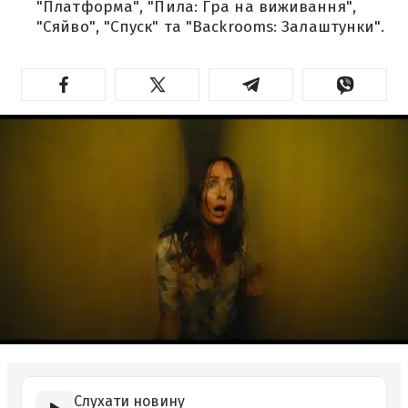
"Платформа", "Пила: Гра на виживання",
"Сяйво", "Спуск" та "Backrooms: Залаштунки".
Слухати новину