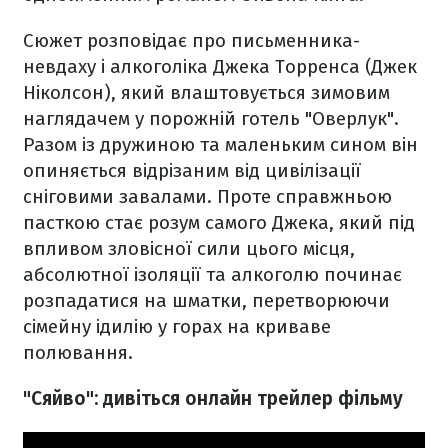
Сюжет розповідає про письменника-
невдаху і алкоголіка Джека Торренса (Джек
Ніколсон), який влаштовується зимовим
наглядачем у порожній готель "Оверлук".
Разом із дружиною та маленьким сином він
опиняється відрізаним від цивілізації
сніговими завалами. Проте справжньою
пасткою стає розум самого Джека, який під
впливом зловісної сили цього місця,
абсолютної ізоляції та алкоголю починає
розпадатися на шматки, перетворюючи
сімейну ідилію у горах на криваве
полювання.
"Сяйво": дивіться онлайн трейлер фільму