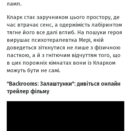
ламп.
Кларк стає заручником цього простору, де
час втрачає сенс, а одержімість лабіринтом
тягне його все далі вглиб. На пошуки героя
вирушає психотерапевтка Мері, якій
доведеться зіткнутися не лише з фізичною
пасткою, а й з гнітючим відчуттям того, що
в цих порожніх кімнатах вони із Кларком
можуть бути не самі.
"Backrooms: Залаштунки": дивіться онлайн
трейлер фільму