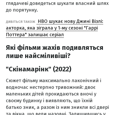
глядачеві доведеться шукати власний шлях
до порятунку.
HBO шукає нову Джині Візлі:
ДИВІТЬСЯ ТАКОЖ
акторка, яка зіграла у 1-му сезоні "Гаррі
Поттера" залишає серіал
Які фільми жахів подивляться
лише найсміливіші?
"Скінамарінк" (2022)
Сюжет фільму максимально лаконічний і
водночас нестерпно тривожний: двоє
маленьких дітей прокидаються вночі у
своєму будинку і виявляють, що їхній
батько зник, а разом із ним зникли всі двері
та вікна, що вели назовні. Залишившись у