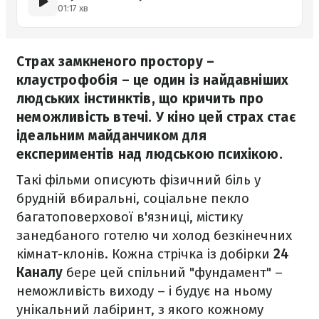
01:17 хв
Страх замкненого простору –
клаустрофобія – це один із найдавніших
людських інстинктів, що кричить про
неможливість втечі. У кіно цей страх стає
ідеальним майданчиком для
експериментів над людською психікою.
Такі фільми описують фізичний біль у
брудній вбиральні, соціальне пекло
багатоповерхової в'язниці, містику
занедбаного готелю чи холод безкінечних
кімнат-клонів. Кожна стрічка із добірки
24
Каналу
бере цей спільний "фундамент" –
неможливість виходу – і будує на ньому
унікальний лабіринт, з якого кожному