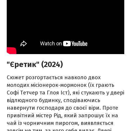
"Єретик" (2024)
Сюжет розгортається навколо двох
молодих місіонерок-мормонок (їх грають
Софі Тетчер та Глоя Іст), які стукають у двері
відлюдного будинку, сподіваючись
навернути господаря до своєї віри. Проте
привітний містер Рід, який запрошує їх на
чай із чорничним пирогом, виявляється
зовсім не тим, за кого себе видає. Двері