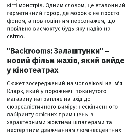
кігті монстрів. Одним словом, це еталонний
герметичний горор, де морок є не просто
фоном, а повноцінним персонажем, що
повільно висмоктує будь-яку надію на
світло.
"Backrooms: Залаштунки" –
новий фільм жахів, який вийде
у кінотеатрах
Сюжет зосереджений на чоловікові на ім'я
Кларк, який у порожнечі покинутого
магазину натрапляє на вхід до
сюрреалістичного виміру: нескінченного
лабіринту офісних приміщень із
характерними жовтими шпалерами та
нестерпним дзижчанням люмінесцентних