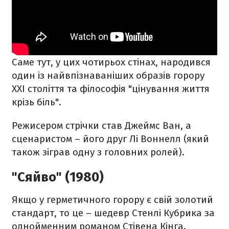
Саме тут, у цих чотирьох стінах, народився
один із найвпізнаваніших образів горору
XXI століття та філософія "цінування життя
крізь біль".
Режисером стрічки став Джеймс Ван, а
сценаристом – його друг Лі Воннелл (який
також зіграв одну з головних ролей).
"Сяйво" (1980)
Якщо у герметичного горору є свій золотий
стандарт, то це – шедевр Стенлі Кубрика за
однойменним романом Стівена Кінга.