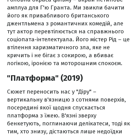
амплуа для Г'ю Гранта. Ми звикли бачити
його як привабливого британського
джентльмена з романтичних комедій, але
тут актор перевтілюється на справжнього
соціопата-інтелектуала. Його містер Рід – це
втілення харизматичного зла, яке не
кричить і не бігає з сокирою, а вбиває
логікою, іронією та моторошним спокоєм.
"Платформа" (2019)
Сюжет переносить нас у "Діру" –
вертикальну в'язницю з сотнями поверхів,
посередині якої щодня спускається
платформа з їжею. В'язні зверху
бенкетують, поглинаючи делікатеси, тоді як
тим, хто знизу, дістаються лише недоїдки