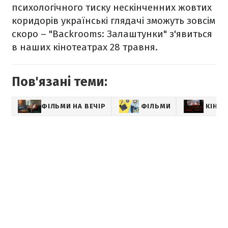
психологічного тиску нескінченних жовтих
коридорів українські глядачі зможуть зовсім
скоро – "Backrooms: Залаштунки" з'явиться
в наших кінотеатрах 28 травня.
Пов'язані теми:
ФІЛЬМИ НА ВЕЧІР
ФІЛЬМИ
КІНО