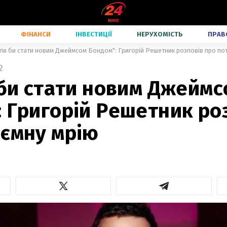
ФІНАНСИ
ІНВЕСТИЦІЇ
НЕРУХОМІСТЬ
ПРАВ
тів би стати новим Джеймсом Бондом": Григорій Решетник розповів про по
2
 би стати новим Джейм
 Григорій Решетник ро
аємну мрію