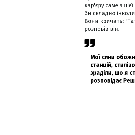
кар'єру саме з ціє
би складно інколи
Вони кричать: "Тат
розповів він.
Мої сини обожню
станцій, стиліз
зраділи, що я 
розповідає Реш