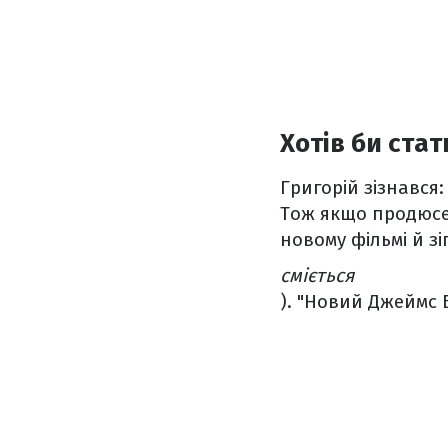
Хотів би ста
Григорій зізнався
Тож якщо продюсе
новому фільмі й зі
сміється
). "Новий Джеймс Б