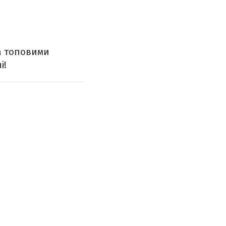
та топовими
і!