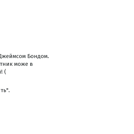
м Джеймсом Бондом.
тник може в
! (
ть".