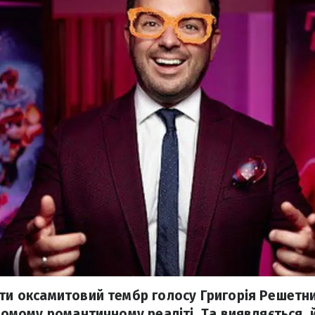
ути оксамитовий тембр голосу Григорія Решетн
ідомому романтичному реаліті. Та виявляється,