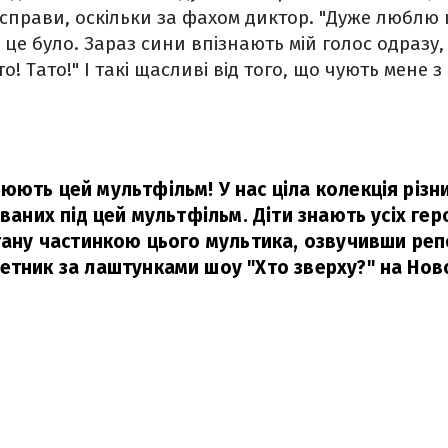
ї справи, оскільки за фахом диктор. "Дуже люблю 
 це було. Зараз сини впізнають мій голос одразу,
о! Тато!" І такі щасливі від того, що чують мене з
ють цей мультфільм! У нас ціла колекція різни
ованих під цей мультфільм. Діти знають усіх геро
стану частинкою цього мультика, озвучивши ре
етник за лаштунками шоу "Хто зверху?" на Нов