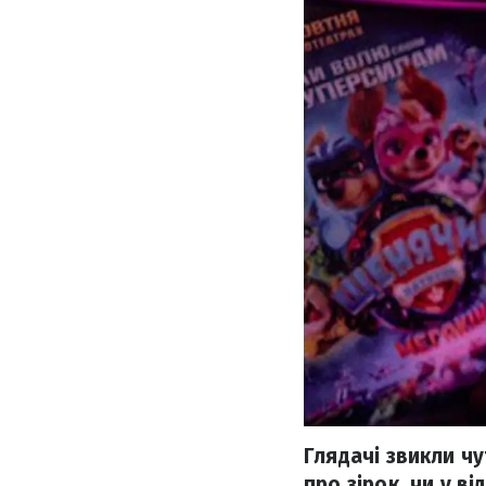
Глядачі звикли ч
про зірок, чи у в