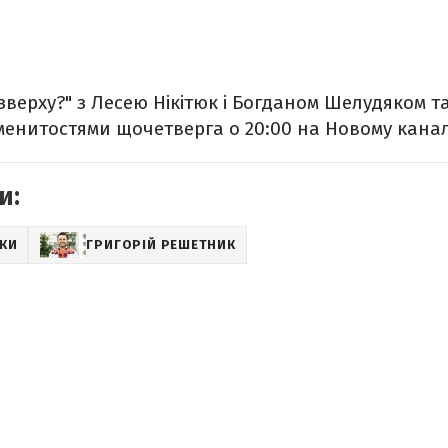
 зверху?" з Лесею Нікітюк і Богданом Шелудяком 
енитостями щочетверга о 20:00 на Новому канал
и:
РКИ
ГРИГОРІЙ РЕШЕТНИК