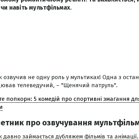
 чи навіть мультфільмах.
 озвучив не одну роль у мультиках! Одна з оста
цював телеведучий, – "Щенячий патруль".
те попкорн: 5 комедій про спортивні змагання дл
и
етник про озвучування мультфільм
 давно займається дубляжем фільмів та анімації