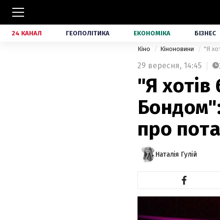
24 КАНАЛ
ГЕОПОЛІТИКА
ЕКОНОМІКА
БІЗНЕС
Кіно
Кіноновини
"Я хо
29 вересня,
14:45
"Я хотів
Бондом":
про пот
Наталія Гулій