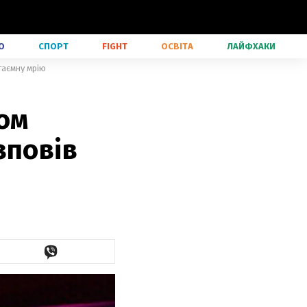
О
СПОРТ
FIGHT
ОСВІТА
ЛАЙФХАКИ
таємну мрію
сом
зповів