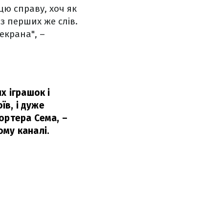
цю справу, хоч як
 з перших же слів.
 екрана", –
х іграшок і
їв, і дуже
портера Сема,
–
ому каналі.