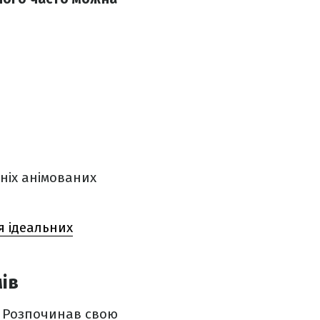
нніх анімованих
я ідеальних
ів
. Розпочинав свою