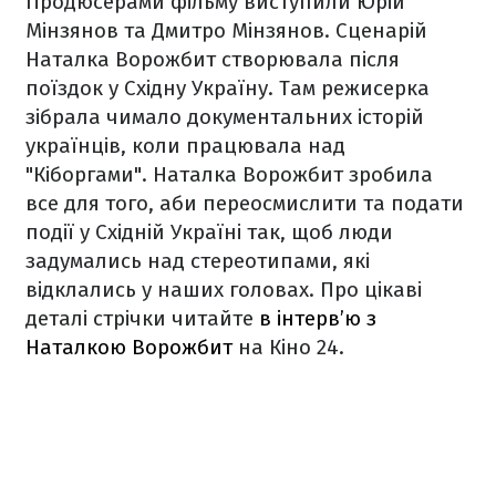
Продюсерами фільму виступили Юрій
Мінзянов та Дмитро Мінзянов. Сценарій
Наталка Ворожбит створювала після
поїздок у Східну Україну. Там режисерка
зібрала чимало документальних історій
українців, коли працювала над
"Кіборгами". Наталка Ворожбит зробила
все для того, аби переосмислити та подати
події у Східній Україні так, щоб люди
задумались над стереотипами, які
відклались у наших головах. Про цікаві
деталі стрічки читайте
в інтерв’ю з
Наталкою Ворожбит
на Кіно 24.