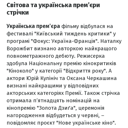
Світова та українська прем’єри
стрічки
Українська прем’єра
фільму відбулася на
фестивалі "Київський тиждень критики" у
програмі "Фокус: Україна-Франція". Наталку
Ворожбит визнано авторкою найкращого
повнометражного дебюту. Режисерка
здобула Національну премію кінокритиків
"Кіноколо" у категорії "Відкриття року". А
актори Юрій Кулініч та Оксана Черкашина
визнані найкращими у відповідних
акторських категоріях Премії. Також стрічка
отримала п’ятнадцять номінацій на
кінопремію "Золота Дзиґа", церемонія
нагородження відбудеться у червні, –
повідомляє проєкт "Нове українське кіно".