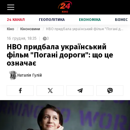
24 КАНАЛ
ГЕОПОЛІТИКА
ЕКОНОМІКА
БІЗНЕС
Кіно
Кіноновини
HBO придбала український фільм "Погані дороги": що це означає
16 грудня,
18:35
3
HBO придбала український
фільм "Погані дороги": що це
означає
Наталія Гулій