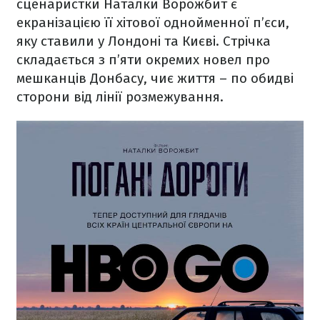
сценаристки Наталки Ворожбит є
екранізацією її хітової однойменної п’єси,
яку ставили у Лондоні та Києві. Стрічка
складається з п’яти окремих новел про
мешканців Донбасу, чиє життя – по обидві
сторони від лінії розмежування.