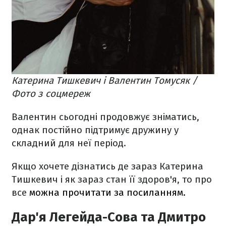
Катерина Тишкевич і Валентин Томусяк /
Фото з соцмереж
Валентин сьогодні продовжує зніматись,
однак постійно підтримує дружину у
складний для неї період.
Якщо хочете дізнатись де зараз Катерина
Тишкевич і як зараз стан її здоров'я, то про
все
можна прочитати за посиланням.
Дар'я Легейда-Сова та Дмитро