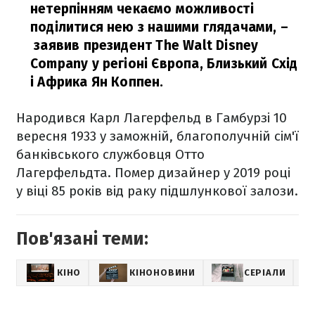
нетерпінням чекаємо можливості
поділитися нею з нашими глядачами,
–
заявив президент The Walt Disney
Company у регіоні Європа, Близький Схід
і Африка Ян Коппен.
Народився Карл Лагерфельд в Гамбурзі 10
вересня 1933 у заможній, благополучній сім'ї
банківського службовця Отто
Лагерфельдта. Помер дизайнер у 2019 році
у віці 85 років від раку підшлункової залози.
Пов'язані теми:
КІНО
КІНОНОВИНИ
СЕРІАЛИ
LI