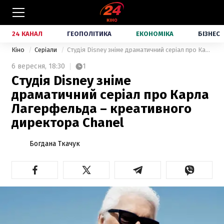
24 КАНАЛ
ГЕОПОЛІТИКА
ЕКОНОМІКА
БІЗНЕС
Кіно
Серіали
Студія Disney зніме драматичний серіал про Карла Лагерфельда – креативного директора Chanel
6 вересня,
18:30
1
Студія Disney зніме
драматичний серіал про Карла
Лагерфельда – креативного
директора Chanel
Богдана Ткачук