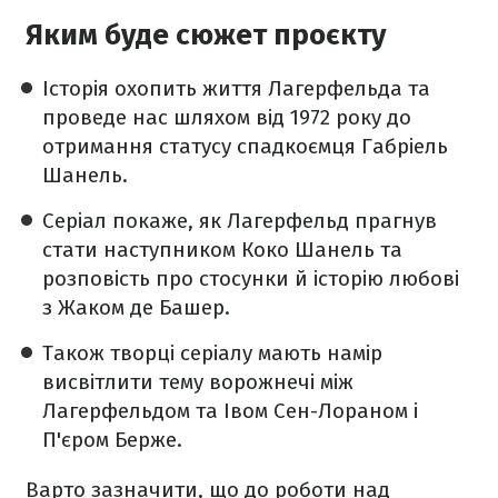
Яким буде сюжет проєкту
Історія охопить життя Лагерфельда та
проведе нас шляхом від 1972 року до
отримання статусу спадкоємця Габріель
Шанель.
Серіал покаже, як Лагерфельд прагнув
стати наступником Коко Шанель та
розповість про стосунки й історію любові
з Жаком де Башер.
Також творці серіалу мають намір
висвітлити тему ворожнечі між
Лагерфельдом та Івом Сен-Лораном і
П'єром Берже.
Варто зазначити, що до роботи над