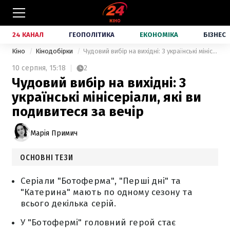
24 КАНАЛ
ГЕОПОЛІТИКА
ЕКОНОМІКА
БІЗНЕС
Кіно
Кінодобірки
Чудовий вибір на вихідні: 3 українські мінісеріали, які ви подивитеся за вечір
10 серпня,
15:18
2
Чудовий вибір на вихідні: 3
українські мінісеріали, які ви
подивитеся за вечір
Марія Примич
ОСНОВНІ ТЕЗИ
Серіали "Ботоферма", "Перші дні" та
"Катерина" мають по одному сезону та
всього декілька серій.
У "Ботофермі" головний герой стає