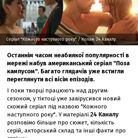
Серіал "Кожного наступного року"
/ Колаж 24 Каналу
Останнім часом неабиякої популярності в
мережі набув американський серіал "Поза
кампусом". Багато глядачів уже встигли
переглянути всі вісім епізодів.
І поки творці працюють над другим
сезоном, у тіктоці уже завірусився новий
схожий серіал під назвою "Кожного
наступного року". У матеріалі
24 Каналу
розповімо більше про сюжет, кількість
серій, акторський склад та інші факти про