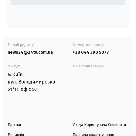
E-mail редакції
Номер телефону:
news24@24tv.com.ua
+38 044 390 5077
Ми тут:
Ми в соцмережах:
м.Київ
,
вул. Володимирська
офіс
61/11,
50
Про нас
Угода Користувача Спільноти
Редакція
Правила коментування