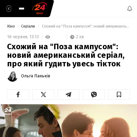
Кіно
Серіали
 Схожий на "Поза кампусом": новий американський серіал, про який гудить увесь тікток 
2 хв
16 червня,
13:13
Схожий на "Поза кампусом":
новий американський серіал,
про який гудить увесь тікток
Ольга Паньків