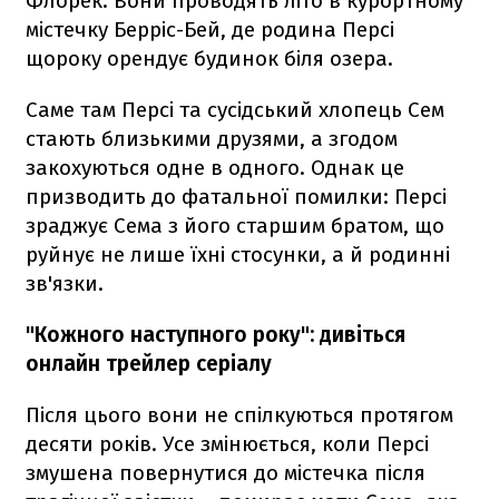
Флорек. Вони проводять літо в курортному
містечку Берріс-Бей, де родина Персі
щороку орендує будинок біля озера.
Саме там Персі та сусідський хлопець Сем
стають близькими друзями, а згодом
закохуються одне в одного. Однак це
призводить до фатальної помилки: Персі
зраджує Сема з його старшим братом, що
руйнує не лише їхні стосунки, а й родинні
зв'язки.
"Кожного наступного року": дивіться
онлайн трейлер серіалу
Після цього вони не спілкуються протягом
десяти років. Усе змінюється, коли Персі
змушена повернутися до містечка після