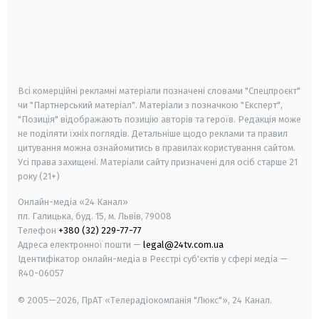
android
apple
smart tv
samsung smart tv
Всі комерційні рекламні матеріали позначені словами "Спецпроєкт"
чи "Партнерський матеріал". Матеріали з позначкою "Експерт",
"Позиція" відображають позицію авторів та героїв. Редакція може
не поділяти їхніх поглядів. Детальніше щодо реклами та правил
цитування можна ознайомитись в правилах користування сайтом.
Усі права захищені.
Матеріали сайту призначені для осіб старше
21
року (21+)
Онлайн-медіа «24 Канал»
пл. Галицька, буд. 15, м. Львів, 79008
Телефон
+380 (32) 229-77-77
Адреса електронної пошти —
legal@24tv.com.ua
Ідентифікатор онлайн-медіа в Реєстрі суб'єктів у сфері медіа —
R40-06057
© 2005—2026,
ПрАТ «Телерадіокомпанія "Люкс"», 24 Канал.