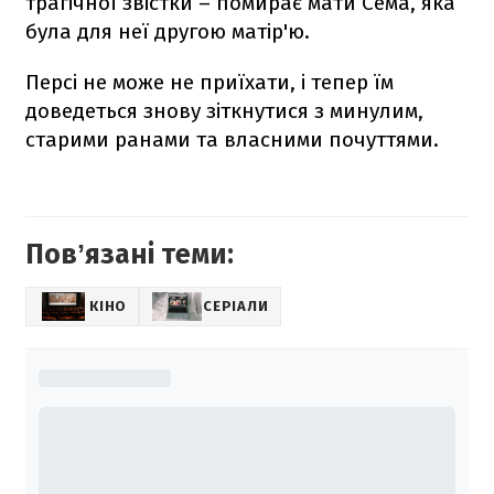
трагічної звістки – помирає мати Сема, яка
була для неї другою матір'ю.
Персі не може не приїхати, і тепер їм
доведеться знову зіткнутися з минулим,
старими ранами та власними почуттями.
Повʼязані теми:
КІНО
СЕРІАЛИ