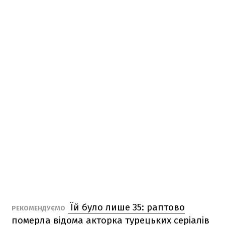
Їй було лише 35: раптово
РЕКОМЕНДУЄМО
померла відома акторка турецьких серіалів