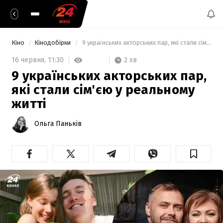
Кіно
Кінодобірки
 9 українських акторських пар, які стали сім'єю у реальному житті 
2 хв
16 червня,
11:30
9 українських акторських пар,
які стали сім'єю у реальному
житті
Ольга Паньків