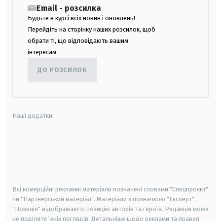
Email - розсилка
Будьте в курсі всіх новин і оновлень!
Перейдіть на сторінку наших розсилок, щоб
обрати ті, що відповідають вашим
інтересам.
ДО РОЗСИЛОК
Наші додатки:
android
apple
smart tv
samsung smart tv
Всі комерційні рекламні матеріали позначені словами "Спецпроєкт"
чи "Партнерський матеріал". Матеріали з позначкою "Експерт",
"Позиція" відображають позицію авторів та героїв. Редакція може
не поділяти їхніх поглядів. Детальніше щодо реклами та правил