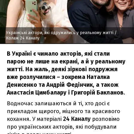
Українські актори, які одружились у реальному житті
/
Колаж 24 Каналу
В Україні є чимало акторів, які стали
парою не лише на екрані, а й у реальному
житті. На жаль, деякі зіркові подружжя
вже розлучилися – зокрема Наталка
Денисенко та Андрій Федінчик, а також
Анастасія Цимбалару і Григорій Бакланов.
Водночас залишаються й ті, хто досі є
прикладом щирого, міцного та красивого
кохання. У матеріалі
24 Каналу
розповімо
про українських акторів, які побудували