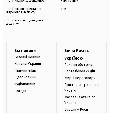
Політика конфіденційності
Карта сайту
Політика використання
Ігри
штучного інтелекту
Політика конфіденційності
додатку
Всі новини
Війна Росії з
Головні новини
Україною
Новини України
Ракетні обстріли
Прямий ефір
Карта бойових дій
Відеоновини
Мирні переговори
Аудіоновини
Повітряна тривога в
Україні
Погода
Масована атака по
Україні
Вибухи у Росії