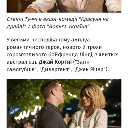
Стенлі Туччі в екшн-комедії "Красуня на
драйві" / Фото "Вольга Україна"
У вельми несподіваному амплуа
романтичного героя, нового й трохи
сором'язливого бойфренда Лінді, з'явиться
австралієць
Джай Кортні
("Загін
самогубців", "Дивергент", "Джек Річер").