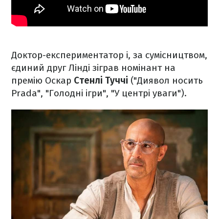
Доктор-експериментатор і, за сумісництвом,
єдиний друг Лінді зіграв номінант на
премію Оскар
Стенлі Туччі
("Диявол носить
Prada", "Голодні ігри", "У центрі уваги").