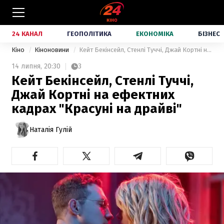
24 КАНАЛ
ГЕОПОЛІТИКА
ЕКОНОМІКА
БІЗНЕС
Кіно
Кіноновини
Кейт Бекінсейл, Стенлі Туччі, Джай Кортні на ефектних кадрах "Красуні на драйві"
14 липня,
20:30
3
Кейт Бекінсейл, Стенлі Туччі,
Джай Кортні на ефектних
кадрах "Красуні на драйві"
Наталія Гулій