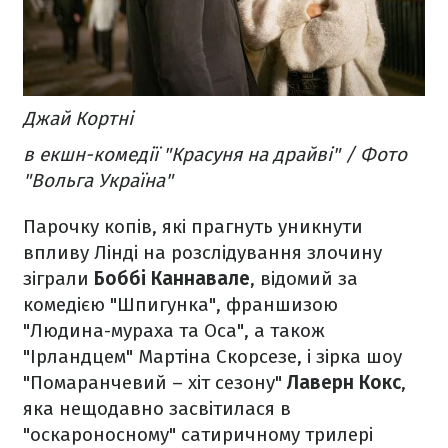
Джай Кортні
в екшн-комедії "Красуня на драйві" / Фото
"Вольга Україна"
Парочку копів, які прагнуть уникнути
впливу Лінді на розслідування злочину
зіграли
Боббі Каннавале
, відомий за
комедією "Шпигунка", франшизою
"Людина-мураха та Оса", а також
"Ірландцем" Мартіна Скорсезе, і зірка шоу
"Помаранчевий – хіт сезону"
Лаверн Кокс
,
яка нещодавно засвітилася в
"оскароносному" сатиричному трилері