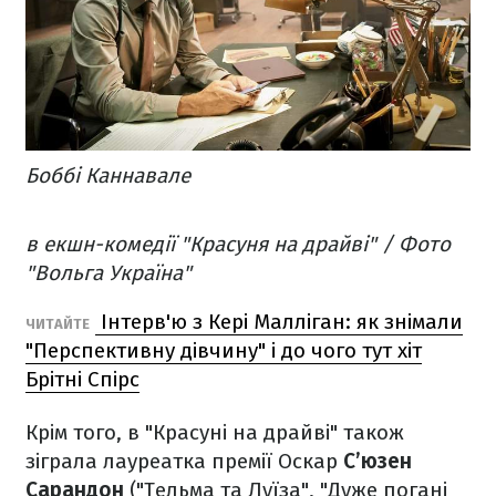
Боббі Каннавале
в екшн-комедії "Красуня на драйві" / Фото
"Вольга Україна"
Інтерв'ю з Кері Малліган: як знімали
ЧИТАЙТЕ
"Перспективну дівчину" і до чого тут хіт
Брітні Спірс
Крім того, в "Красуні на драйві" також
зіграла лауреатка премії Оскар
С’юзен
Сарандон
("Тельма та Луїза", "Дуже погані