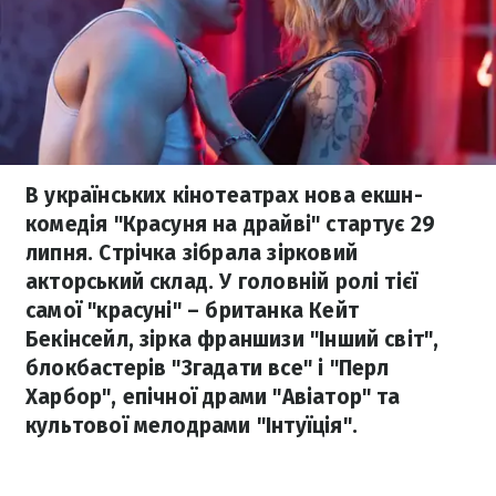
В українських кінотеатрах нова екшн-
комедія "Красуня на драйві" стартує 29
липня. Стрічка зібрала зірковий
акторський склад. У головній ролі тієї
самої "красуні" – британка Кейт
Бекінсейл, зірка франшизи "Інший світ",
блокбастерів "Згадати все" і "Перл
Харбор", епічної драми "Авіатор" та
культової мелодрами "Інтуїція".