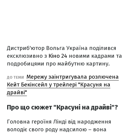
Дистриб'ютор Вольга Україна поділився
ексклюзивно з
Кіно 24
новими кадрами та
подробицями про майбутню картину.
Мережу заінтригувала розлючена
ДО ТЕМИ
Кейт Бекінсейл у трейлері "Красуня на
драйві"
Про що сюжет "Красуні на драйві"?
Головна героїня Лінді від народження
володіє свого роду надсилою – вона