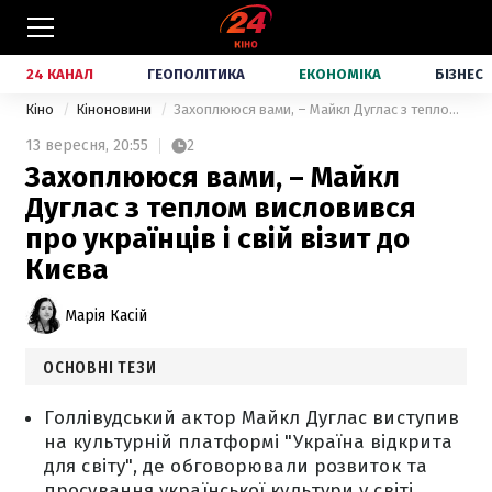
24 КАНАЛ
ГЕОПОЛІТИКА
ЕКОНОМІКА
БІЗНЕС
Кіно
Кіноновини
Захоплююся вами, – Майкл Дуглас з теплом висловився про українців і свій візит до Києва
13 вересня,
20:55
2
Захоплююся вами, – Майкл
Дуглас з теплом висловився
про українців і свій візит до
Києва
Марія Касій
ОСНОВНІ ТЕЗИ
Голлівудський актор Майкл Дуглас виступив
на культурній платформі "Україна відкрита
для світу", де обговорювали розвиток та
просування української культури у світі.