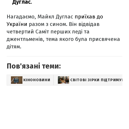
Дуглас.
Нагадаємо, Майкл Дуглас
приїхав до
України
разом з сином. Він відвідав
четвертий Саміт перших леді та
джентльменів, тема якого була присвячена
дітям.
Пов'язані теми:
КІНОНОВИНИ
СВІТОВІ ЗІРКИ ПІДТРИМУЮТ