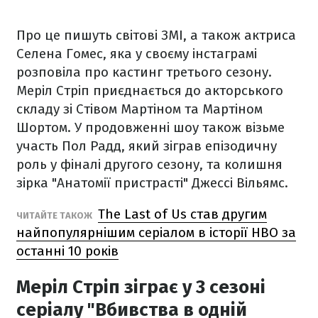
Про це пишуть світові ЗМІ, а також актриса
Селена Гомес, яка у своєму інстаграмі
розповіла про кастинг третього сезону.
Меріл Стріп приєднається до акторського
складу зі Стівом Мартіном та Мартіном
Шортом. У продовженні шоу також візьме
участь Пол Радд, який зіграв епізодичну
роль у фіналі другого сезону, та колишня
зірка "Анатомії пристрасті" Джессі Вільямс.
The Last of Us став другим
ЧИТАЙТЕ ТАКОЖ
найпопулярнішим серіалом в історії HBO за
останні 10 років
Меріл Стріп зіграє у 3 сезоні
серіалу "Вбивства в одній