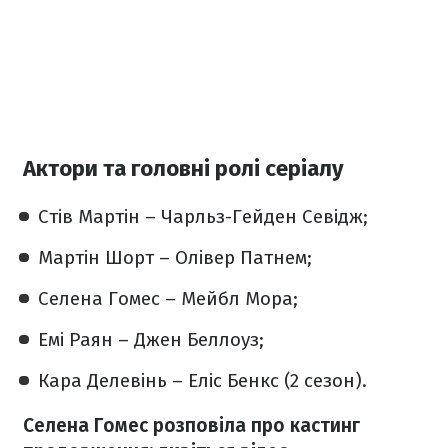
Актори та головні ролі серіалу
Стів Мартін
– Чарльз-Гейден Севідж;
Мартін Шорт –
Олівер Патнем;
Селена Гомес
– Мейбл Мора;
Емі Раян
– Джен Беллоуз;
Кара Делевінь
– Еліс Бенкс (2 сезон).
Селена Гомес розповіла про кастинг