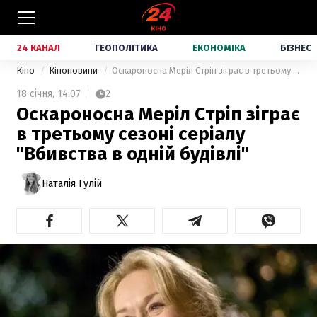
24 КАНАЛ
ГЕОПОЛІТИКА
ЕКОНОМІКА
БІЗНЕС
Кіно
Кіноновини
Оскароносна Меріл Стріп зіграє в третьому сезоні серіалу "Вбивства в одній будівлі"
18 січня,
14:07
2
Оскароносна Меріл Стріп зіграє
в третьому сезоні серіалу
"Вбивства в одній будівлі"
Наталія Гулій