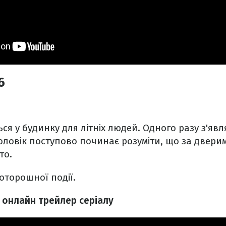
6
ься у будинку для літніх людей. Одного разу з'яв
ловік поступово починає розуміти, що за двери
то.
моторошної події.
я онлайн трейлер серіалу