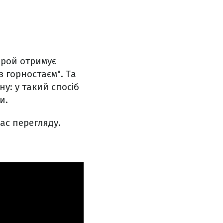
герой отримує
з горностаєм". Та
ну: у такий спосіб
и.
ас перегляду.