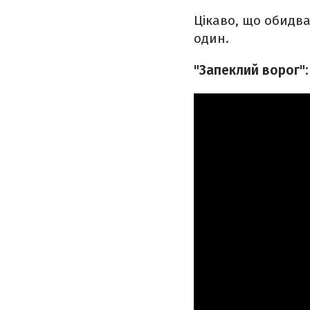
Цікаво, що обидва
один.
"Запеклий ворог":