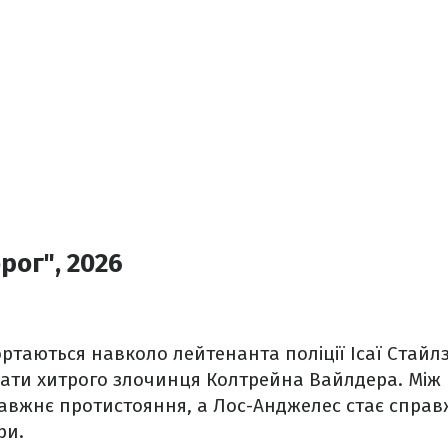
рог", 2026
гортаються навколо лейтенанта поліції Ісаї Стайл
мати хитрого злочинця Колтрейна Вайлдера. Між
равжнє протистояння, а Лос-Анджелес стає спр
ри.