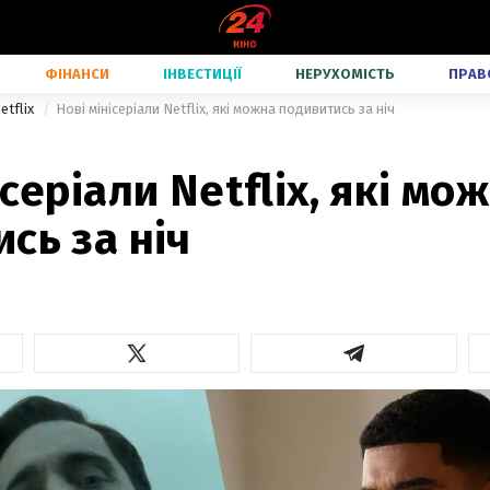
ФІНАНСИ
ІНВЕСТИЦІЇ
НЕРУХОМІСТЬ
ПРАВ
etflix
Нові мінісеріали Netflix, які можна подивитись за ніч
ісеріали Netflix, які мо
сь за ніч