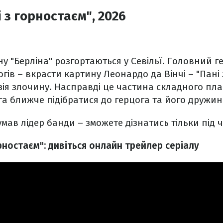
і з горностаєм", 2026
ону "Берліна" розгортаються у Севільї. Головний 
гів – вкрасти картину Леонардо да Вінчі – "Пані 
юзія злочину. Насправді це частина складного пла
га ближче підібратися до герцога та його дружин
мав лідер банди – зможете дізнатись тільки під ч
орностаєм": дивіться онлайн трейлер серіалу