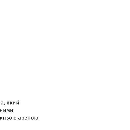
за, який
 ними
авжньою ареною