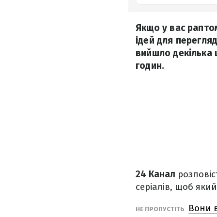
Якщо у вас рапто
ідей для перегляд
вийшло декілька ц
годин.
24 Канал
розповіст
серіалів, щоб який
Вони в
НЕ ПРОПУСТІТЬ