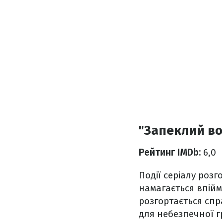
"Запеклий во
Рейтинг IMDb:
6,0
Події серіалу роз
намагається впій
розгортається сп
для небезпечної г