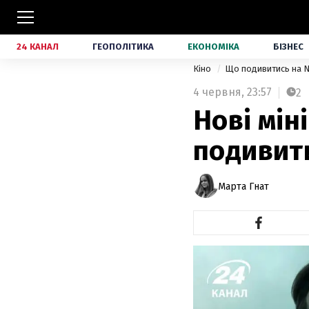
24 КАНАЛ
ГЕОПОЛІТИКА
ЕКОНОМІКА
БІЗНЕС
Кіно
Що подивитись на N
4 червня,
23:57
2
Нові мін
подивити
Марта Гнат