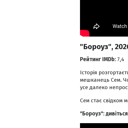
"Бороуз", 202
Рейтинг IMDb:
7,4
Історія розгортаєт
мешканець Сем. Чо
усе далеко непрос
Сем стає свідком 
"Бороуз": дивітьс