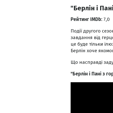
"Берлін і Пан
Рейтинг IMDb:
7,0
Події другого сез
завдання від герцо
це буде тільки іл
Берлін хоче якомо
Що насправді заду
"Берлін і Пані з г