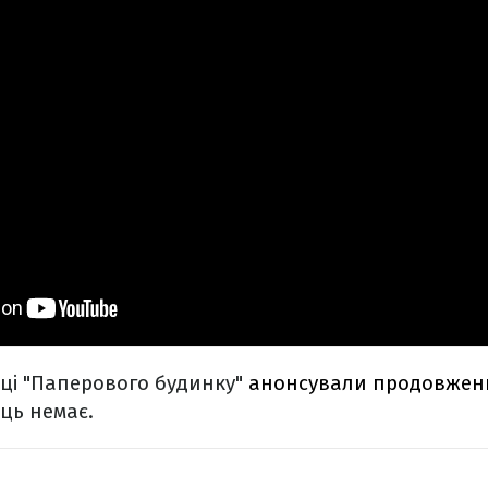
ці "Паперового будинку"
анонсували продовженн
ць немає.