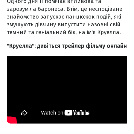
Одного дня її помічає впливова та
зарозуміла баронеса. Втім, це несподіване
знайомство запускає ланцюжок подій, які
змушують дівчину випустити назовні свій
темний та геніальний бік, на ім'я Круелла.
"Круелла": дивіться трейлер фільму онлайн