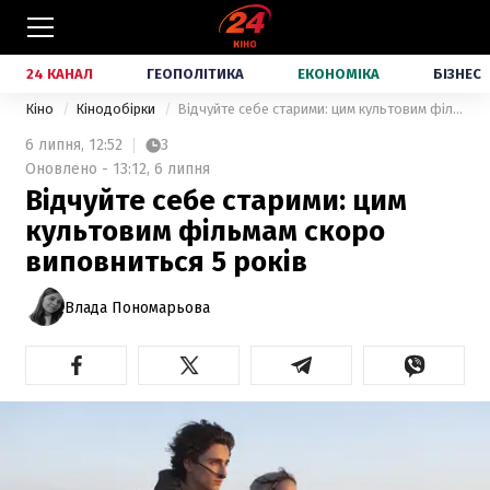
24 КАНАЛ
ГЕОПОЛІТИКА
ЕКОНОМІКА
БІЗНЕС
Кіно
Кінодобірки
Відчуйте себе старими: цим культовим фільмам скоро виповниться 5 років
6 липня,
12:52
3
Оновлено - 13:12, 6 липня
Відчуйте себе старими: цим
культовим фільмам скоро
виповниться 5 років
Влада Пономарьова