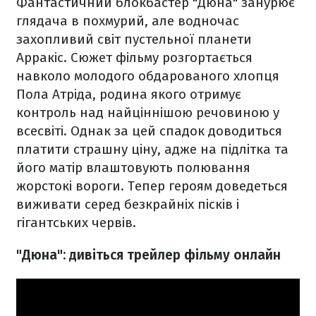
Фантастичний блокбастер "Дюна" занурює
глядача в похмурий, але водночас
захопливий світ пустельної планети
Арракіс. Сюжет фільму розгортається
навколо молодого обдарованого хлопця
Пола Атріда, родина якого отримує
контроль над найціннішою речовиною у
всесвіті. Однак за цей спадок доводиться
платити страшну ціну, адже на підлітка та
його матір влаштовують полювання
жорстокі вороги. Тепер героям доведеться
виживати серед безкрайніх пісків і
гігантських червів.
"Дюна": дивіться трейлер фільму онлайн