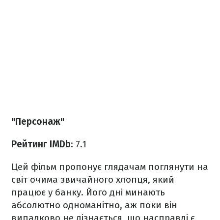
"Персонаж"
Рейтинг IMDb
: 7.1
Цей фільм пропонує глядачам поглянути на
світ очима звичайного хлопця, який
працює у банку. Його дні минають
абсолютно одноманітно, аж поки він
випадково не дізнається, що насправді є