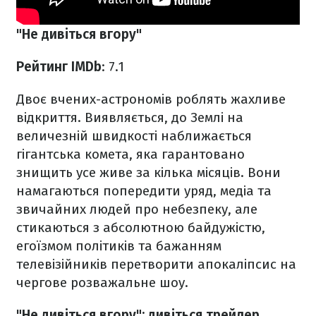
"Не дивіться вгору"
Рейтинг IMDb
: 7.1
Двоє вчених-астрономів роблять жахливе
відкриття. Виявляється, до Землі на
величезній швидкості наближається
гігантська комета, яка гарантовано
знищить усе живе за кілька місяців. Вони
намагаються попередити уряд, медіа та
звичайних людей про небезпеку, але
стикаються з абсолютною байдужістю,
егоїзмом політиків та бажанням
телевізійників перетворити апокаліпсис на
чергове розважальне шоу.
"Не дивіться вгору": дивіться трейлер