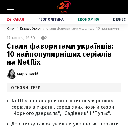
24 КАНАЛ
ГЕОПОЛІТИКА
ЕКОНОМІКА
БІЗНЕС
Кіно
Кінодобірки
Стали фаворитами українців: 10 найпопулярніших серіалів на Netflix
17 квітня,
16:30
2
Стали фаворитами українців:
10 найпопулярніших серіалів
на Netflix
Марія Касій
ОСНОВНІ ТЕЗИ
Netflix оновив рейтинг найпопулярніших
серіалів в Україні, серед яких новий сезон
"Чорного дзеркала", "Садівник" і "Пульс".
До списку також увійшли українські проєкти