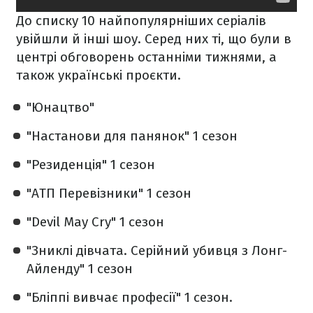
До списку 10 найпопулярніших серіалів
увійшли й інші шоу. Серед них ті, що були в
центрі обговорень останніми тижнями, а
також українські проєкти.
"Юнацтво"
"Настанови для панянок" 1 сезон
"Резиденція" 1 сезон
"АТП Перевізники" 1 сезон
"Devil May Cry" 1 сезон
"Зниклі дівчата. Серійний убивця з Лонг-
Айленду" 1 сезон
"Бліппі вивчає професії" 1 сезон.