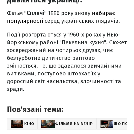
Фільм
"Сплячі"
1996 року знову
набирає
популярності
серед українських глядачів.
Події розгортаються у 1960-х роках у Нью-
йоркському районі "Пекельна кухня". Сюжет
зосереджений на чотирьох друзях, чиє
безтурботне дитинство раптово
змінюється. Те, що здавалося звичайними
витівками, поступово штовхає їх у
дорослий світ насильства, злочинності та
зради.
Пов'язані теми:
КІНО
ФІЛЬМИ НА ВЕЧІР
ЩО ПОДИ