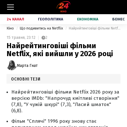
24 КАНАЛ
ГЕОПОЛІТИКА
ЕКОНОМІКА
БІЗНЕС
Кіно
Що подивитись на Netflix
Найрейтинговіші фільми Netflix, які вийшли у 2026 році
15 травня,
23:12
2
Найрейтинговіші фільми
Netflix, які вийшли у 2026 році
Марта Гнат
ОСНОВНІ ТЕЗИ
Найрейтинговіші фільми Netflix 2026 року за
версією IMDb: "Напрочуд кмітливі створіння"
(7,8), "У чужій шкурі" (7,3), "Ласий шматок"
(6,8).
Фільм "Сплячі" 1996 року знову стає