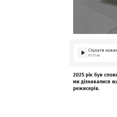
Слухати нови
01:21 хв
2025 рік був спов
ми дізнавалися ж
режисерів.