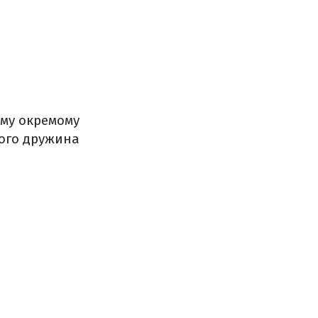
-му окремому
його дружина