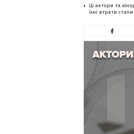
Ці актори та кіно
їхні втрати стал