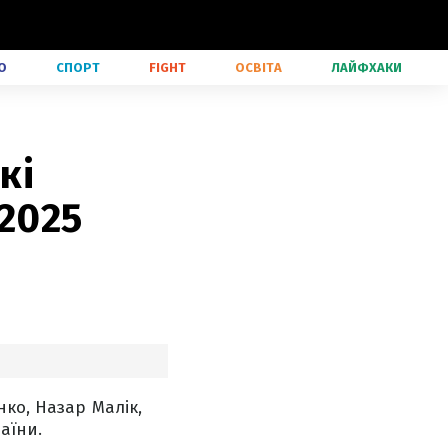
О
СПОРТ
FIGHT
ОСВІТА
ЛАЙФХАКИ
кі
 2025
ко, Назар Малік,
аїни.