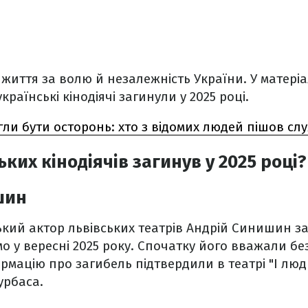
 життя за волю й незалежність України. У матері
країнські кінодіячі загинули у 2025 році.
гли бути осторонь: хто з відомих людей пішов слу
ьких кінодіячів загинув у 2025 році?
шин
ький актор львівських театрів Андрій Синишин за
мо у вересні 2025 року. Спочатку його вважали бе
рмацію про загибель підтвердили в театрі "І люди
Курбаса.