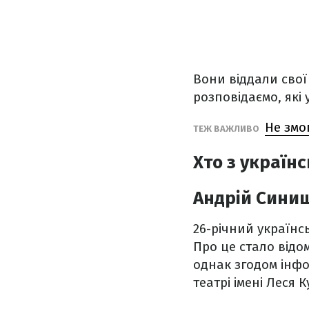
Вони віддали свої
розповідаємо, які у
Не змо
ТЕЖ ВАЖЛИВО
Хто з українс
Андрій Сини
26-річний українс
Про це стало відо
однак згодом інфо
театрі імені Леся 