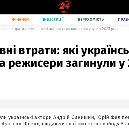
ФІНАНСИ
ІНВЕСТИЦІЇ
НЕРУХОМІСТЬ
ПРАВ
правні втрати: які українські актори та режисери загинули у 2025 році
ні втрати: які українсь
а режисери загинули у
нули українські актори Андрій Синишин, Юрій Феліпен
 Ярослав Швець, віддаючи свої життя за свободу Укр