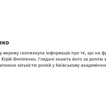
нко
ку мережу сколихнула інформація про те, що на ф
 Юрій Феліпенко. Глядачі знають його за роллю в
 великою кількістю ролей у Київському академічн