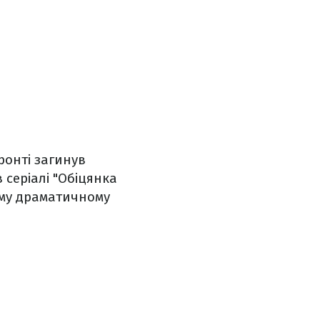
ронті загинув
 серіалі "Обіцянка
ому драматичному