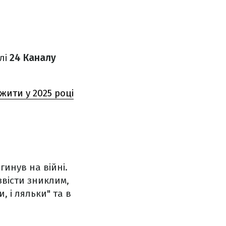
алі
24 Каналу
жити у 2025 році
гинув на війні.
звісти зниклим,
, і ляльки" та в