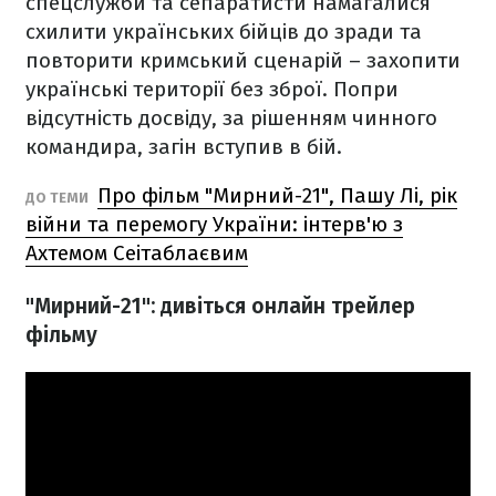
спецслужби та сепаратисти намагалися
схилити українських бійців до зради та
повторити кримський сценарій – захопити
українські території без зброї. Попри
відсутність досвіду, за рішенням чинного
командира, загін вступив в бій.
Про фільм "Мирний-21", Пашу Лі, рік
ДО ТЕМИ
війни та перемогу України: інтерв'ю з
Ахтемом Сеітаблаєвим
"Мирний-21": дивіться онлайн трейлер
фільму