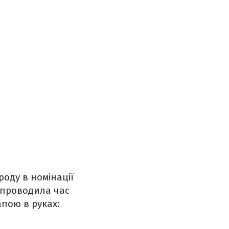
роду в номінації
к проводила час
апою в руках: