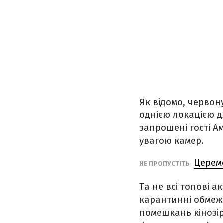
Як відомо, червон
однією локацією дл
запрошені гості А
увагою камер.
Церем
НЕ ПРОПУСТІТЬ
Та не всі топові 
карантинні обмеж
помешкань кінозіро