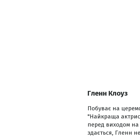
Гленн Клоуз
Побуває на церемо
"Найкраща актриса
перед виходом на 
здається, Гленн н