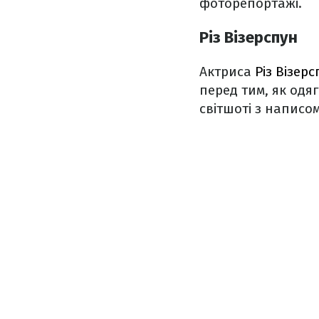
фоторепортажі.
Різ Візерспун
Актриса
Різ Візерс
перед тим, як одя
світшоті з написом