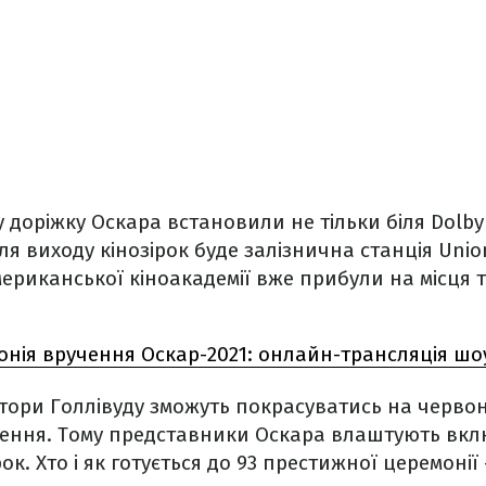
у доріжку Оскара встановили не тільки біля Dolby
я виходу кінозірок буде залізнична станція Union
мериканської кіноакадемії вже прибули на місця
онія вручення Оскар-2021: онлайн-трансляція шо
актори Голлівуду зможуть покрасуватись на червон
ення. Тому представники Оскара влаштують вкл
к. Хто і як готується до 93 престижної церемонії 