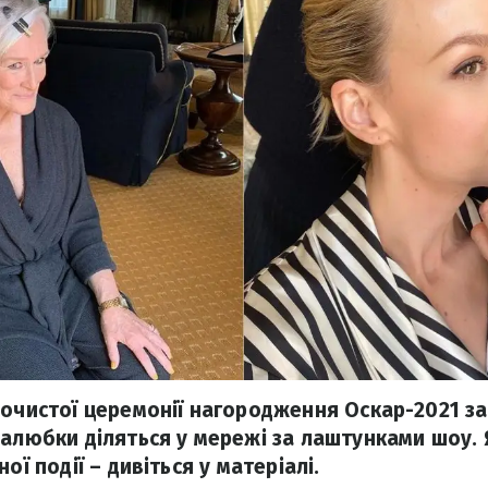
рочистої церемонії нагородження Оскар-2021 з
залюбки діляться у мережі за лаштунками шоу.
ої події – дивіться у матеріалі.