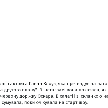
нії і актриса
Гленн Клоуз
, яка претендує на наго
 другого плану". В інстаграмі вона показала, я
червону доріжку Оскара. В халаті і зі склянкою н
е сумувала, поки очікувала на старт шоу.