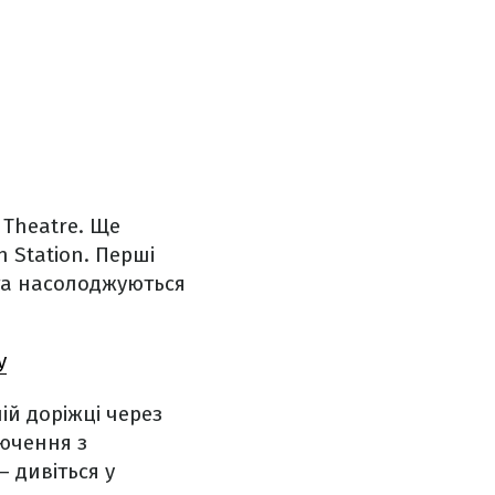
 Theatre. Ще
 Station. Перші
 та насолоджуються
у
ій доріжці через
ючення з
– дивіться у