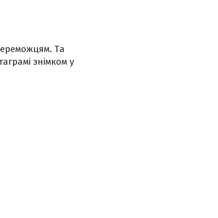
переможцям. Та
таграмі знімком у