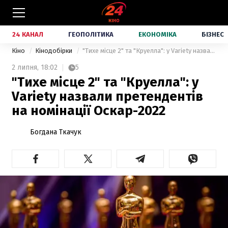
24 КАНАЛ
ГЕОПОЛІТИКА
ЕКОНОМІКА
БІЗНЕС
Кіно
Кінодобірки
"Тихе місце 2" та "Круелла": у Variety назвали претендентів на номінації Оскар-2022
2 липня,
18:02
5
"Тихе місце 2" та "Круелла": у
Variety назвали претендентів
на номінації Оскар-2022
Богдана Ткачук