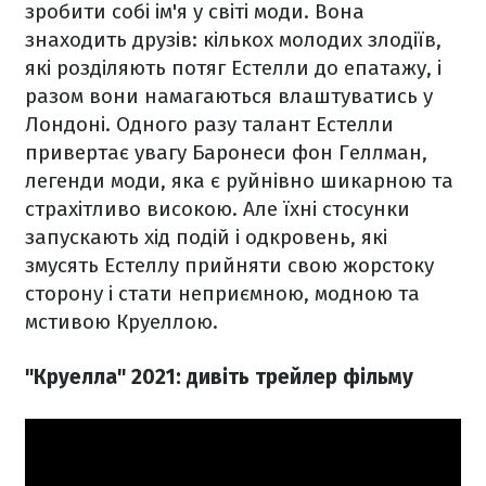
зробити собі ім'я у світі моди. Вона
знаходить друзів: кількох молодих злодіїв,
які розділяють потяг Естелли до епатажу, і
разом вони намагаються влаштуватись у
Лондоні. Одного разу талант Естелли
привертає увагу Баронеси фон Геллман,
легенди моди, яка є руйнівно шикарною та
страхітливо високою. Але їхні стосунки
запускають хід подій і одкровень, які
змусять Естеллу прийняти свою жорстоку
сторону і стати неприємною, модною та
мстивою Круеллою.
"Круелла" 2021: дивіть трейлер фільму