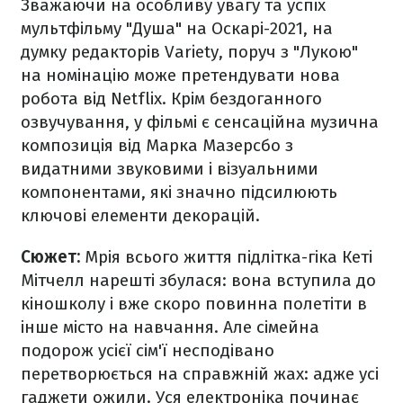
Зважаючи на особливу увагу та успіх
мультфільму "Душа" на Оскарі-2021, на
думку редакторів Variety, поруч з "Лукою"
на номінацію може претендувати нова
робота від Netflix. Крім бездоганного
озвучування, у фільмі є сенсаційна музична
композиція від Марка Мазерсбо з
видатними звуковими і візуальними
компонентами, які значно підсилюють
ключові елементи декорацій.
Сюжет:
Мрія всього життя підлітка-гіка Кеті
Мітчелл нарешті збулася: вона вступила до
кіношколу і вже скоро повинна полетіти в
інше місто на навчання. Але сімейна
подорож усієї сім'ї несподівано
перетворюється на справжній жах: адже усі
гаджети ожили. Уся електроніка починає