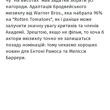
Чу "На висотах" мав задатки зібрати усі
нагороди. Адаптація бродвейського
мюзиклу від Warner Bros., яка набрала 96%
на "Rotten Tomatoes", як і раніше може
залучити значну увагу критиків та членів
Академії. Зрештою, якщо не фільм, то хоча б
актори мюзиклу точно не залишаться
позаду номінацій: тому чекаємо хороших
новин для Ентоні Рамоса та Мелісси
Баррери.