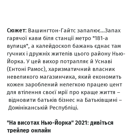
Сюжет:
Вашингтон-Гайтс запалює…Запах
гарячої кави біля станції метро "181-а
вулиця", а калейдоскоп бажань єднає там
гучних і дружніх жителів цього району Нью-
Йорка. У цей вихор потрапляє й Уснаві
(Ентоні Рамос), харизматичний власник
невеликого магазинчика, який економить
кожен зароблений нелегкою працею цент
для втілення своєї мрії про краще життя –
відновити батьків бізнес на Батьківщині –
Домініканській Республіці.
"На висотах Нью-Йорка" 2021: дивіться
трейлер онлайн