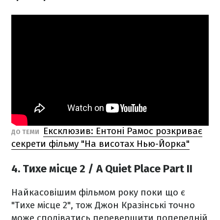
Ексклюзив: Ентоні Рамос розкриває
ДО ТЕМИ
секрети фільму "На висотах Нью-Йорка"
4. Тихе місце 2 / A Quiet Place Part II
Найкасовішим фільмом року поки що є
"Тихе місце 2", тож Джон Кразінські точно
може сподіватись перевершити попередній