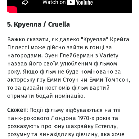
5. Круелла / Cruella
Важко сказати, як далеко "Круелла" Крейга
Гіллеспі може дійсно зайти в гонці за
нагородами. Оуен Глейберман з Variety
назвав його своїм улюбленим фільмом
року. Якщо фільм не буде номіновано за
акторську гру Емми Стоун чи Емми Томпсон,
то за дизайн костюмів фільм вартий
отримати бодай номінацію.
Сюжет:
Події фільму відбуваються на тлі
панк-рокового Лондона 1970-х років та
розказують про юну шахрайку Естеллу,
розумну та винахідливу дівчину, яка хоче