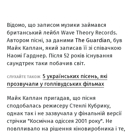
Відомо, що записом музики займався
британський лейбл Wave Theory Records.
Автором пісні, за даними
The Guardian
, був
Майк Каплан, який записав її зі співачкою
Наомі Гарднер. Після 52 років існування
саундтрек таки побачив світ.
5 українських пісень, які
СЛУХАЙТЕ ТАКОЖ
прозвучали у голлівудських фільмах
Майк Каплан пригадав, що пісня
сподобалась режисеру Стенлі Кубрику,
однак так і не зазвучала у фінальній версії
стрічки "Космічна одіссея 2001 року". Не
повпливало на рішення кіновиробника і те,