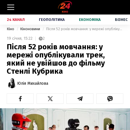
24 КАНАЛ
ГЕОПОЛІТИКА
ЕКОНОМІКА
БІЗНЕС
Кіно
Кіноновини
Після 52 років мовчання: у мережі опублікували трек, який не увійшов до фільму Стенлі Кубрика
19 січня,
15:22
2
Після 52 років мовчання: у
мережі опублікували трек,
який не увійшов до фільму
Стенлі Кубрика
Юлія Михайлова