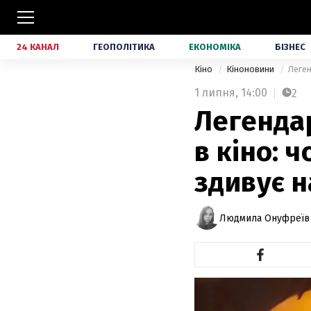
24 КАНАЛ
ГЕОПОЛІТИКА
ЕКОНОМІКА
БІЗНЕС
Кіно
Кіноновини
Леген
1 липня,
14:00
2
Легендар
в кіно: 
здивує н
Людмила Онуфреїв