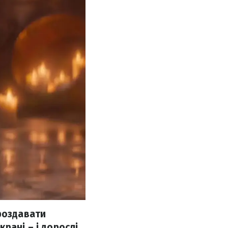
роздавати
рані – і дорослі