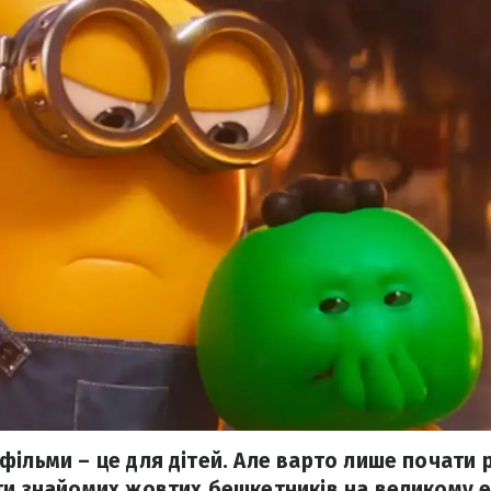
фільми – це для дітей. Але варто лише почати 
ти знайомих жовтих бешкетників на великому ек