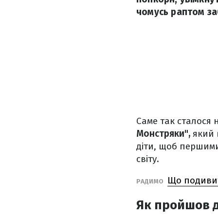
чомусь раптом за
Саме так сталося 
Монстряки",
який 
діти, щоб першим
світу.
Що подивити
РАДИМО
Як пройшов д