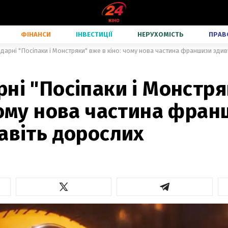
ФІНАНСИ
ІНВЕСТИЦІЇ
НЕРУХОМІСТЬ
ПРАВ
дарні "Посіпаки і Монстряки" вже в кіно: чому нова частина франшизи здив
ні "Посіпаки і Монстр
чому нова частина фра
авіть дорослих