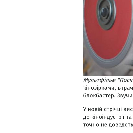
Мультфільм "Посіп
кінозірками, втра
блокбастер. Звучи
У новій стрічці в
до кіноіндустрії та
точно не доведеть