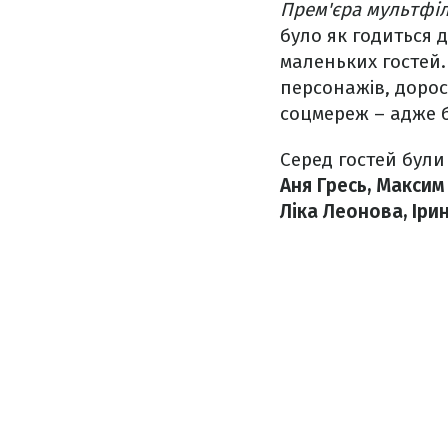
Прем'єра мультфіл
було як годиться 
маленьких гостей.
персонажів, дорос
соцмереж – адже б
Серед гостей бул
Аня Гресь, Максим
Ліка Леонова, Іри