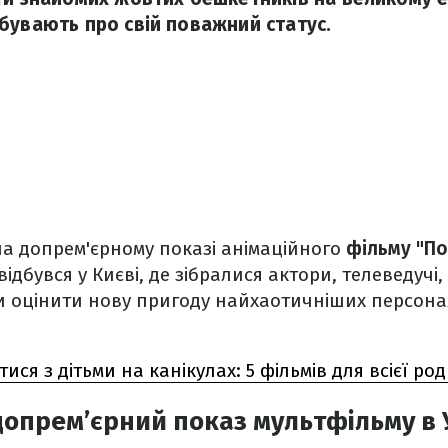
бувають про свій поважний статус.
на допрем'єрному показі анімаційного
фільму "По
відбувся у Києві, де зібралися актори, телеведучі,
и оцінити нову пригоду найхаотичніших персона
ся з дітьми на канікулах: 5 фільмів для всієї ро
опрем’єрний показ мультфільму в 