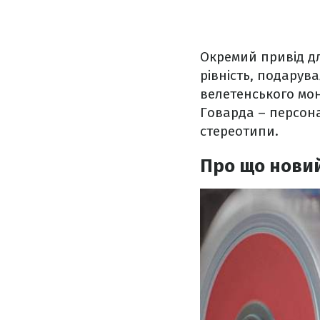
Окремий привід дл
рівність, подарув
велетенського мон
Говарда – персона
стереотипи.
Про що новий