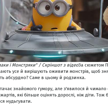
аки і Монстряки" / Скріншот з відео
За сюжетом П
чають усе й вирішують оживити монстрів, щоб з
ть абсурдно? Саме в цьому й родзинка.
истачає знайомого гумору, але з'явилося й чимало
 жартів, які більше оцінять дорослі, ніж діти. Тож
ся нудьгувати.