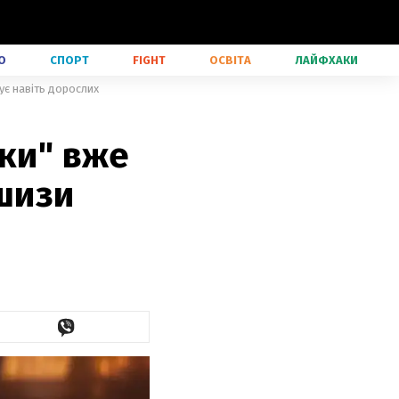
О
СПОРТ
FIGHT
ОСВІТА
ЛАЙФХАКИ
ує навіть дорослих
яки" вже
ншизи