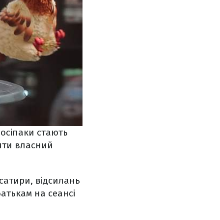
осіпаки стають
няти власний
 сатири, відсилань
 батькам на сеансі