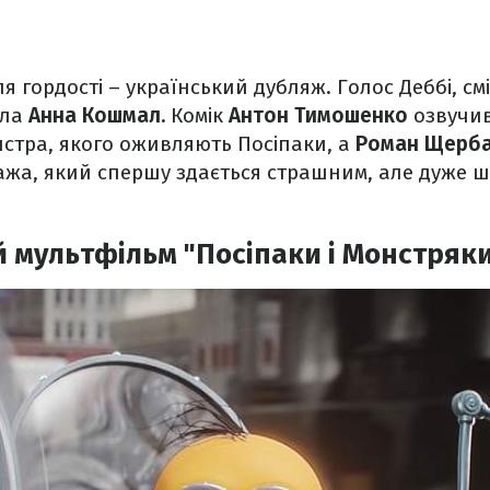
я гордості – український дубляж. Голос Деббі, см
ала
Анна Кошмал.
Комік
Антон Тимошенко
озвучив
стра, якого оживляють Посіпаки, а
Роман Щерб
жа, який спершу здається страшним, але дуже ш
 мультфільм "Посіпаки і Монстряк