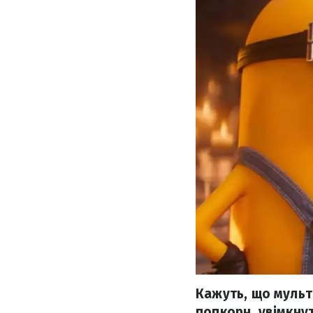
Кажуть, що мульт
попкорн, увімкну