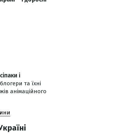
сіпаки і
 блогери та їхні
жів анімаційного
дини
Україні