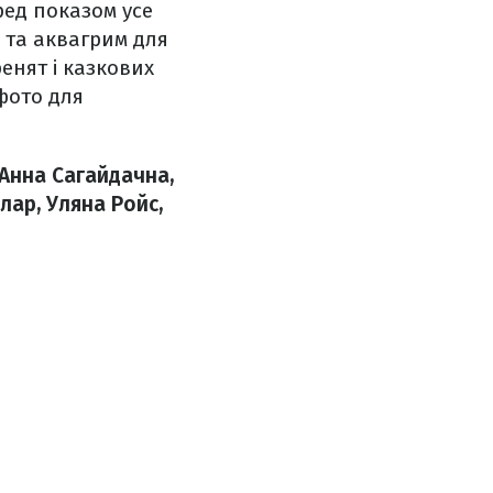
ед показом усе
и та аквагрим для
енят і казкових
фото для
Анна Сагайдачна,
лар, Уляна Ройс,