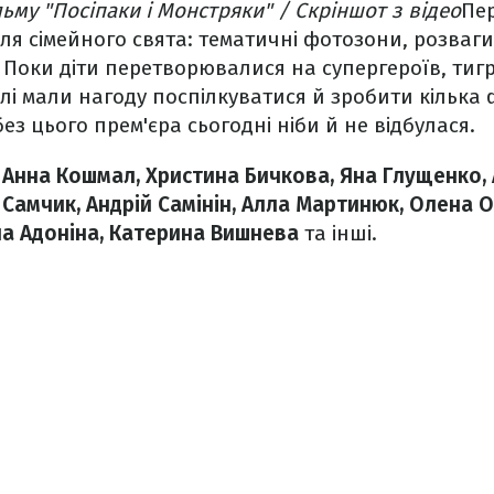
ьму "Посіпаки і Монстряки" / Скріншот з відео
Пер
для сімейного свята: тематичні фотозони, розваг
 Поки діти перетворювалися на супергероїв, тигр
лі мали нагоду поспілкуватися й зробити кілька 
ез цього прем'єра сьогодні ніби й не відбулася.
и
Анна Кошмал, Христина Бичкова, Яна Глущенко, 
 Самчик, Андрій Самінін, Алла Мартинюк, Олена О
на Адоніна, Катерина Вишнева
та інші.