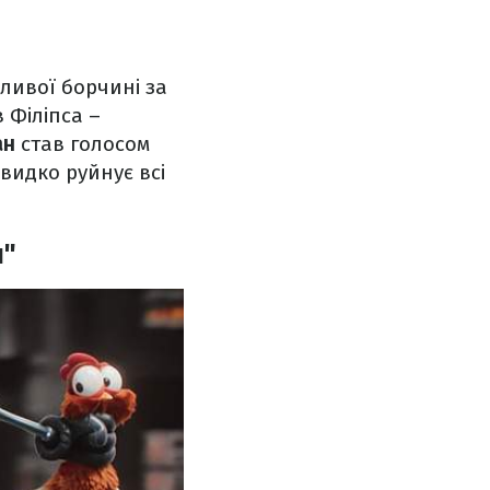
іливої борчині за
 Філіпса –
ан
став голосом
видко руйнує всі
и"